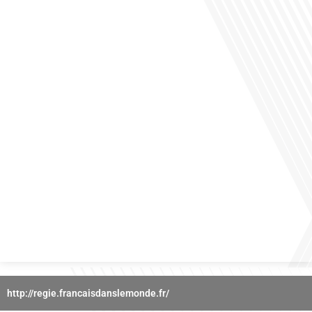
des horizons culturels insoupçonnés ? Dans cet épisode proposé par La radio
des Français dans le monde dans le cadre de sa série "SPORT EXPAT", nous
explorons cette question fascinante en compagnie d'une invitée exceptionnelle.
Le sport n'est pas seulement une activité physique,[...]
Avez-vous déjà réfléchi à l'importance d'aborder les sujets délicats au sein d'une
relation amoureuse ? Français dans le monde (FDLM), le média de la mobilité
internationale nous invite à explorer cette question au micro de Gauthier Seys :
Sandy Kaufmann, auteure du livre "Les couples heureux osent aborder les sujets
qui fâchent". Ensemble, ils discutent[...]
http://regie.francaisdanslemonde.fr/