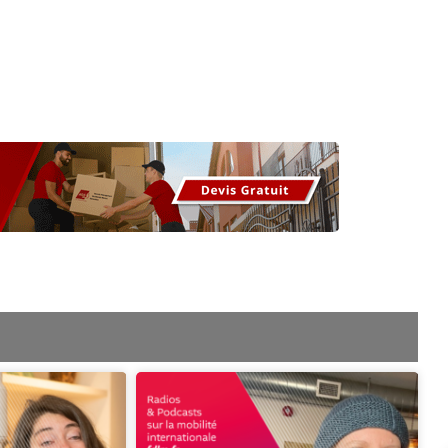
os
Nos podcasts
Podcasts INFOS
Dossiers Spéciaux
Vivre à …
Le 
age
Page
Page
Page
Page
Page
Page
Page
Page