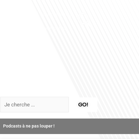
Club des Partenaires
Contactez-nous
Communiquez avec FDLM Pub
GO!
Podcasts à ne pas louper !