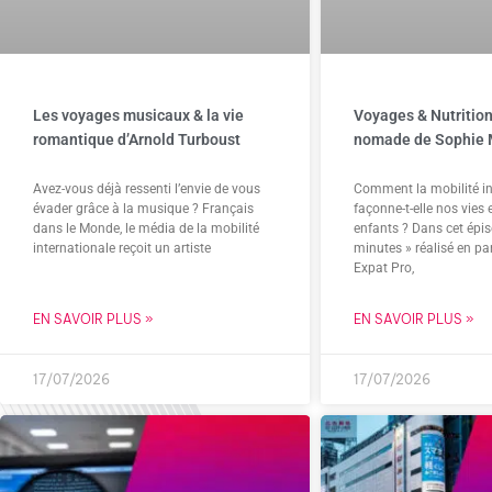
Les voyages musicaux & la vie
Voyages & Nutrition 
romantique d’Arnold Turboust
nomade de Sophie 
Avez-vous déjà ressenti l’envie de vous
Comment la mobilité in
évader grâce à la musique ? Français
façonne-t-elle nos vies 
dans le Monde, le média de la mobilité
enfants ? Dans cet épi
internationale reçoit un artiste
minutes » réalisé en pa
Expat Pro,
EN SAVOIR PLUS »
EN SAVOIR PLUS »
17/07/2026
17/07/2026