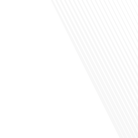
la Russie en tant que Français expatrié ? Dans cet épisode proposé par "Français
dans le Monde (FDLM.fr), le média de la mobilité internationale, nous explorons
cette question en profondeur avec Valentin Le Normand, un expatrié français qui
a choisi de s'installer[...]
Comment l'éducation internationale peut-elle s'adapter aux défis modernes tout
en préservant son identité unique ? C'est la question que nous posons
aujourd'hui dans cet épisode proposé par le média "Français dans le Monde".
Avec des enjeux budgétaires et pédagogiques croissants, comment garantir que
l'éducation française à l'étranger continue de prospérer et de s'adapter aux
attentes[...]