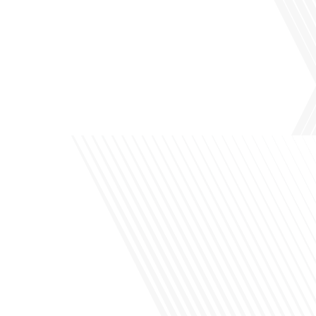
Avez-vous déjà pensé à l'impact du football sur l'intégration et la diplomatie
internationale ? Dans cet épisode de "Français dans le Monde", le média de la
mobilité internationale, nous explorons ce sujet fascinant à travers le parcours
inspirant d'Hugo Sanudo. Rejoignez-nous pour découvrir comment le football
peut être un vecteur puissant d'échanges culturels et d'opportunités[...]
Avez-vous déjà réfléchi à l'impact que les expatriés français peuvent avoir sur la
politique et la société française ? Dans cet épisode exclusif proposé par Français
dans le Monde, le média de la mobilité internationale, nous explorons ce sujet
fascinant avec une invitée spéciale, qui nous offre un aperçu précieux de la vie
politique et[...]