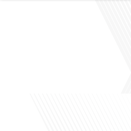
Comment la voix des expatriés est-elle entendue dans les couloirs de
l'Assemblée nationale ? Cette question, souvent posée mais rarement explorée
en profondeur, est au cœur de notre épisode d'aujourd'hui. Nous vous invitons à
réfléchir à l'impact des Français vivant à l'étranger sur la politique nationale et à
la manière dont leurs préoccupations sont prises[...]
Avez-vous déjà envisagé de vivre dans un pays aussi complexe et fascinant que