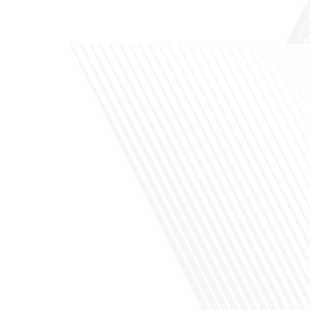
podcast des Français dans[...]
Avez-vous déjà envisagé de changer de région pour profiter d'un climat plus
ensoleillé et d'un cadre de vie différent ? Dans cet épisode de « 10 minutes, le
podcast des Français dans le monde » réalisé en partenariat avec Mon chasseur
immo, nous explorons les défis et les opportunités liés à la mobilité
internationale et à l'installation[...]
Avez-vous déjà envisagé comment le sport peut transformer une vie et ouvrir