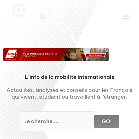
Aller
Men
au
contenu
Le Club des Partenaires
Communiquez avec FDLM Pub
L'info de la mobilité internationale
Actualités, analyses et conseils pour les Français
qui vivent, étudient ou travaillent à l’étranger.
GO!