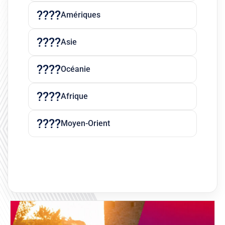
Amériques
Asie
Océanie
Afrique
Moyen-Orient