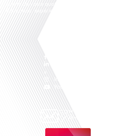
sujets de votre quotidien : ,santé, business,
éducation, expériences partagées, experts…
Facebook
Linkedin
X
Instagram
Youtube