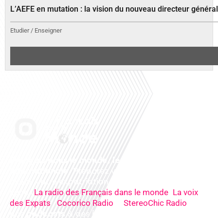
L’AEFE en mutation : la vision du nouveau directeur généra
Etudier / Enseigner
Français dans le monde, le média de la mobilité
internationale
. Préparez votre départ, vivez
mieux votre expatriation. Ecoutez nos
radios
en
ligne (
,
La radio des Français dans le monde
La voix
,
&
),
des Expats
Cocorico Radio
StereoChic Radio
nos
podcasts
& des
informations
sur tous les