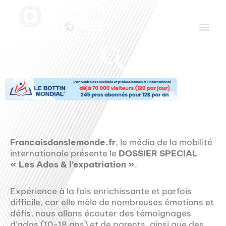
Aller
Men
au
contenu
Le Club des Partenaires
Communiquez avec FDLM Pub
Francaisdanslemonde.fr
, le média de la mobilité
internationale présente le
DOSSIER SPECIAL
« Les Ados & l’expatriation »
.
Expérience à la fois enrichissante et parfois
difficile, car elle mêle de nombreuses émotions et
défis, nous allons écouter des témoignages
d’ados (10-18 ans) et de parents, ainsi que des