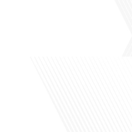
Avez-vous déjà pensé à l'impact du football sur l'intégration et la diplomatie
internationale ? Dans cet épisode de "Français dans le Monde", le média de la
mobilité internationale, nous explorons ce sujet fascinant à travers le parcours
inspirant d'Hugo Sanudo. Rejoignez-nous pour découvrir comment le football
peut être un vecteur puissant d'échanges culturels et d'opportunités[...]
Avez-vous déjà réfléchi à l'impact que les expatriés français peuvent avoir sur la
politique et la société française ? Dans cet épisode exclusif proposé par Français
dans le Monde, le média de la mobilité internationale, nous explorons ce sujet
fascinant avec une invitée spéciale, qui nous offre un aperçu précieux de la vie
politique et[...]