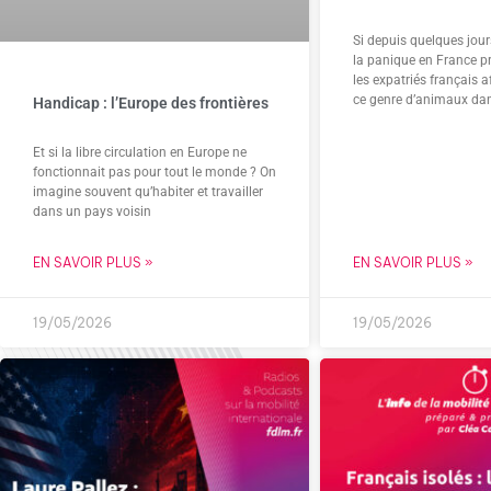
Si depuis quelques jou
la panique en France p
les expatriés français a
ce genre d’animaux dan
Handicap : l’Europe des frontières
Et si la libre circulation en Europe ne
fonctionnait pas pour tout le monde ? On
imagine souvent qu’habiter et travailler
dans un pays voisin
EN SAVOIR PLUS »
EN SAVOIR PLUS »
19/05/2026
19/05/2026