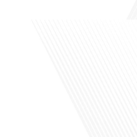
podcast des Français dans[...]
Avez-vous déjà envisagé de changer de région pour profiter d'un climat plus
ensoleillé et d'un cadre de vie différent ? Dans cet épisode de « 10 minutes, le
podcast des Français dans le monde » réalisé en partenariat avec Mon chasseur
immo, nous explorons les défis et les opportunités liés à la mobilité
internationale et à l'installation[...]
Avez-vous déjà envisagé comment le sport peut transformer une vie et ouvrir