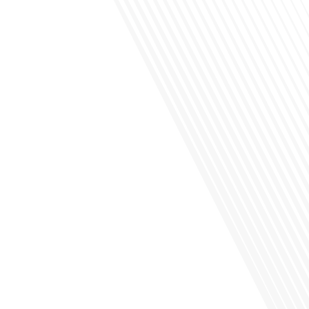
la Russie en tant que Français expatrié ? Dans cet épisode proposé par "Français
dans le Monde (FDLM.fr), le média de la mobilité internationale, nous explorons
cette question en profondeur avec Valentin Le Normand, un expatrié français qui
a choisi de s'installer[...]
Comment l'éducation internationale peut-elle s'adapter aux défis modernes tout
en préservant son identité unique ? C'est la question que nous posons
aujourd'hui dans cet épisode proposé par le média "Français dans le Monde".
Avec des enjeux budgétaires et pédagogiques croissants, comment garantir que
l'éducation française à l'étranger continue de prospérer et de s'adapter aux
attentes[...]