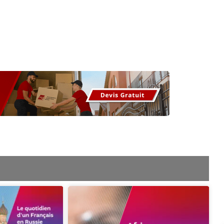
os
Nos podcasts
Podcasts INFOS
Dossiers Spéciaux
Vivre à …
Le 
Page
ge
Page
Page
Page
Page
Page
Page
Page