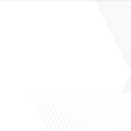
Comment la voix des expatriés est-elle entendue dans les couloirs de
l'Assemblée nationale ? Cette question, souvent posée mais rarement explorée
en profondeur, est au cœur de notre épisode d'aujourd'hui. Nous vous invitons à
réfléchir à l'impact des Français vivant à l'étranger sur la politique nationale et à
la manière dont leurs préoccupations sont prises[...]
Avez-vous déjà envisagé de vivre dans un pays aussi complexe et fascinant que