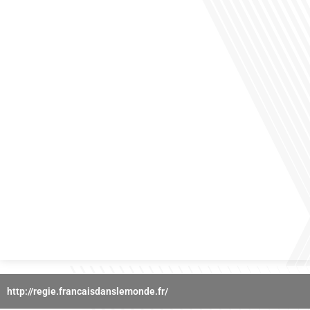
des horizons culturels insoupçonnés ? Dans cet épisode proposé par La radio
des Français dans le monde dans le cadre de sa série "SPORT EXPAT", nous
explorons cette question fascinante en compagnie d'une invitée exceptionnelle.
Le sport n'est pas seulement une activité physique,[...]
Avez-vous déjà réfléchi à l'importance d'aborder les sujets délicats au sein d'une
relation amoureuse ? Français dans le monde (FDLM), le média de la mobilité
internationale nous invite à explorer cette question au micro de Gauthier Seys :
Sandy Kaufmann, auteure du livre "Les couples heureux osent aborder les sujets
qui fâchent". Ensemble, ils discutent[...]
http://regie.francaisdanslemonde.fr/