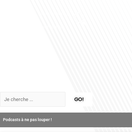
Club des Partenaires
Contactez-nous
Communiquez avec FDLM Pub
GO!
Podcasts à ne pas louper !