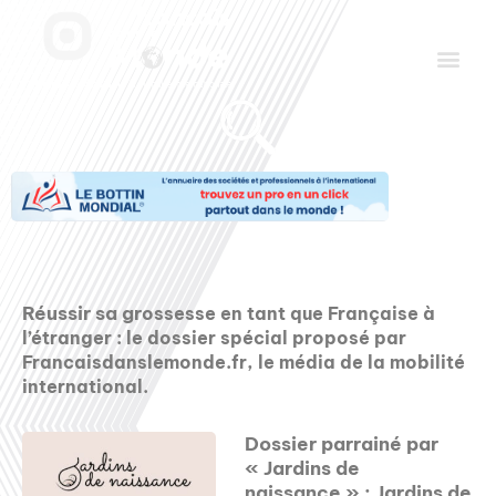
Aller
Men
au
contenu
Le Club des Partenaires
Communiquez avec FDLM Pub
Réussir sa gr
ossesse en tant que Française à
l’étranger : le dossier spécial proposé par
Francaisdanslemonde.fr, le média de la mobilité
international.
Dossier parrainé par
« Jardins de
naissance » : Jardins de