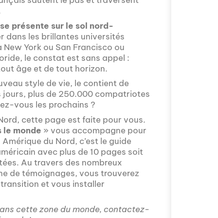
ançais sautent le pas et traversent
.
e présente sur le sol nord-
r dans les brillantes universités
 à New York ou San Francisco ou
oride, le constat est sans appel :
Avez-vous déjà 
tout âge et de tout horizon.
fascinant que la
veau style de vie, le contient de
épisode proposé
os jours, plus de 250.000 compatriotes
mobilité intern
riez-vous les prochains ?
avec Valentin Le
s'installer à Mos
ord, cette page est faite pour vous.
s le monde
» vous accompagne pour
n Amérique du Nord, c’est le guide
américain avec plus de 10 pages soit
ptées. Au travers des nombreux
ine de témoignages, vous trouverez
transition et vous installer
dans cette zone du monde, contactez-
Comment l'éducat