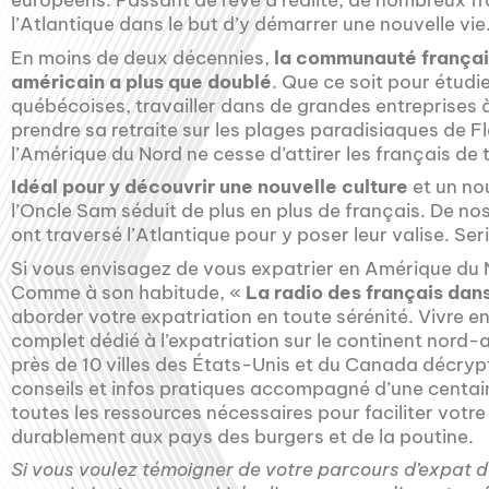
européens. Passant de rêve à réalité, de nombreux fr
l’Atlantique dans le but d’y démarrer une nouvelle vie
En moins de deux décennies,
la communauté français
américain a plus que doublé
. Que ce soit pour étudie
québécoises, travailler dans de grandes entreprises
prendre sa retraite sur les plages paradisiaques de Fl
l’Amérique du Nord ne cesse d’attirer les français de 
Idéal pour y découvrir une nouvelle culture
et un nou
l’Oncle Sam séduit de plus en plus de français. De n
ont traversé l’Atlantique pour y poser leur valise. Se
Si vous envisagez de vous expatrier en Amérique du N
Comme à son habitude, «
La radio des français dan
aborder votre expatriation en toute sérénité. Vivre e
complet dédié à l’expatriation sur le continent nord-
près de 10 villes des États-Unis et du Canada décry
conseils et infos pratiques accompagné d’une centa
toutes les ressources nécessaires pour faciliter votre 
durablement aux pays des burgers et de la poutine.
Si vous voulez témoigner de votre parcours d’expat 