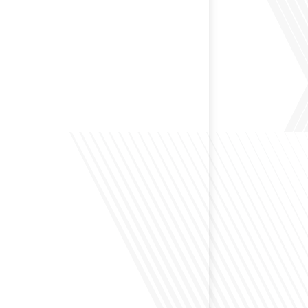
 préservant son identité unique ? C'est la question
 aujourd'hui dans cet épisode proposé par le média
le Monde". Avec des enjeux budgétaires et
oissants, comment garantir que l'éducation française à
nue de prospérer et de s'adapter aux attentes
familles et[...]
ensé à l'impact du football sur l'intégration et la
nationale ? Dans cet épisode de "Français dans le
 de la mobilité internationale, nous explorons ce sujet
ers le parcours inspirant d'Hugo Sanudo. Rejoignez-
vrir comment le football peut être un vecteur puissant
els et d'opportunités professionnelles à travers le[...]