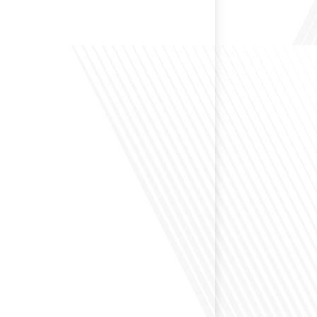
 Bruxelles est souvent appelée le Washington de
uoi cette ville, souvent associée à la pluie et aux
opéennes, attire-t-elle autant de ressortissants français?
s le monde, le média de la mobilité internationale, en
 Lepetitjournalcom, ,nous explorons les raisons de cette
 qui rend Bruxelles si unique et séduisante[...]
éfléchi à la complexité de préparer votre retraite
z vécu et travaillé dans plusieurs pays à travers le
ne question cruciale pour de nombreux expatriés