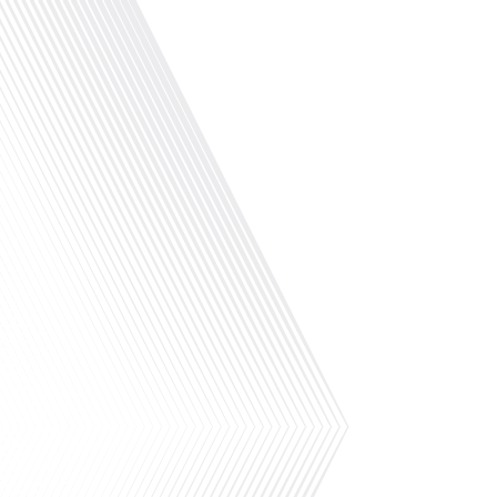
Avez-vous déjà réfléchi à l'impact de la polaris
américaine actuelle ? Dans cet épisode de "10 
dans le monde", le média de la mobilité interna
question brûlante avec notre invitée spéciale,
journaliste chevronnée et expatriée aux États-U
Si vous comptez partir étudier aux États-Unis à 
de rester bloqué. La coupable ? La Coupe du m