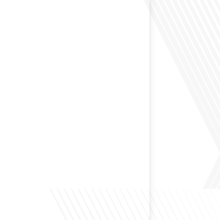
 passé une partie de leur vie professionnelle à
 Dans cet épisode de "10 minutes, le podcast des
e monde", nous abordons[...]
envisagé de changer de région pour profiter d'un climat
et d'un cadre de vie différent ? Dans cet épisode de « 10
ast des Français dans le monde » réalisé en partenariat
ur immo, nous explorons les défis et les opportunités
é internationale et à l'installation dans une nouvelle