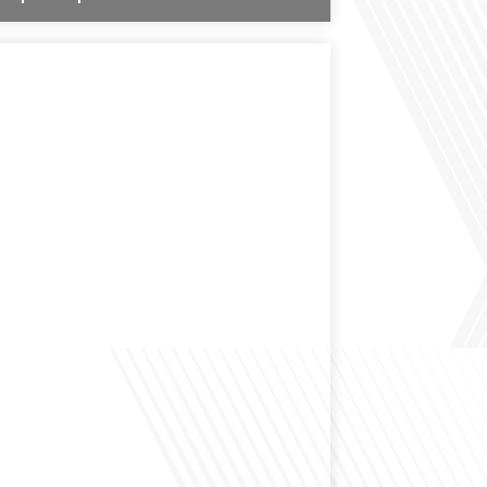
des expatriés est-elle entendue dans les couloirs de
ionale ? Cette question, souvent posée mais rarement
ondeur, est au cœur de notre épisode d'aujourd'hui.
ns à réfléchir à l'impact des Français vivant à l'étranger
 nationale et à la manière dont leurs préoccupations sont
par leurs[...]