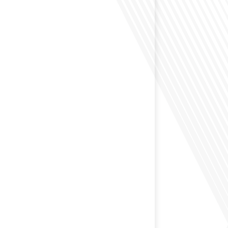
éfléchi à l'impact que les expatriés français peuvent
tique et la société française ? Dans cet épisode exclusif
nçais dans le Monde, le média de la mobilité
nous explorons ce sujet fascinant avec une invitée
us offre un aperçu précieux de la vie politique et des
nt[...]