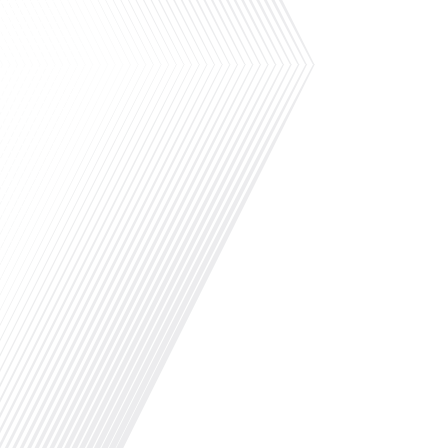
.Lisez l'article sur notre invitée dans Lepetit
pandémie peut-elle transformer votre passion 
captivant de 10 minutes, le podcast des França
s'entretient avec Julie Lagaüzère, une expatriée
vie à Jersey City, près de New York. Julie partag
Dans le classement mondial de Leiden, qui mesu
universités, l'université chinoise du Zhejiang 
qui était en tête depuis plusieurs années, est t
classement se base surtout sur le nombre et la q
les chercheurs dans des revues scientifiques.Cet