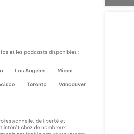
infos et les podcasts disponibles :
on
Los Angeles
Miami
Comment la voix 
ncisco
Toronto
Vancouver
l'Assemblée nat
explorée en prof
Nous vous invito
sur la politique
prises en compte 
ofessionnelle, de liberté et
rt intérêt chez de nombreux