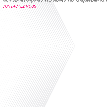
nous via Instagram ou Linkedin ou en remplissant ce f
CONTACTEZ NOUS
00:00
Aujourd'hui, de plus en plus d'Américains choisis
expliquent que le coût de la vie est devenu tro
aussi des violences par armes à feu, du prix de