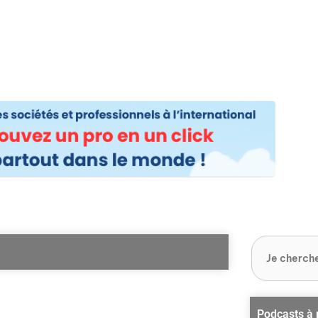
os
Nos podcasts
Podcasts INFOS
Dossiers Spéciaux
Vivre à …
Le 
Podcasts à 