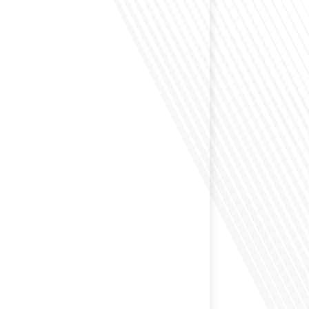
envisagé de vivre dans un pays aussi complexe et
 Russie en tant que Français expatrié ? Dans cet
 par "Français dans le Monde (FDLM.fr), le média de la
ationale, nous explorons cette question en profondeur
 Normand, un expatrié français qui a choisi de
cou en 2021.[...]
ion internationale peut-elle s'adapter aux défis