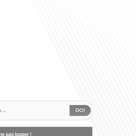
Club des Partenaires
Contactez-nous
Communiquez avec FDLM Pub
GO!
ne pas louper !