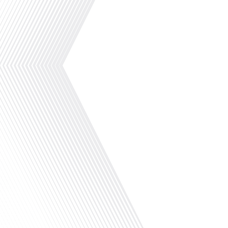
divisions politiques. Pour eux, vivre à l'étrange
vie[...]
Les États-Unis vont modifier leurs règles d'entré
gouvernement américain a annoncé une nouvell
étudiants et les journalistes étrangers.Jusqu'à 
rester aux États-Unis pendant toute la durée de 
eux, obtenaient souvent des visas valables plu
changer.Désormais, les[...]