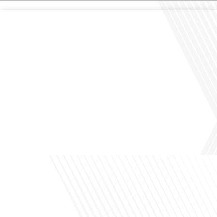
Comment la voix des expatriés est-elle entendue dans les couloirs de
l'Assemblée nationale ? Cette question, souvent posée mais rarement explorée
en profondeur, est au cœur de notre épisode d'aujourd'hui. Nous vous invitons à
réfléchir à l'impact des Français vivant à l'étranger sur la politique nationale et à
la manière dont leurs préoccupations sont prises[...]