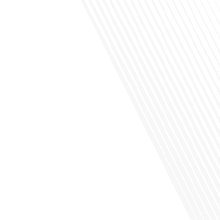
Avez-vous déjà envisagé de vivre dans un pays aussi complexe et fascinant que
la Russie en tant que Français expatrié ? Dans cet épisode proposé par "Français
dans le Monde (FDLM.fr), le média de la mobilité internationale, nous explorons
cette question en profondeur avec Valentin Le Normand, un expatrié français qui
a choisi de s'installer[...]
Comment l'éducation internationale peut-elle s'adapter aux défis modernes tout
en préservant son identité unique ? C'est la question que nous posons
aujourd'hui dans cet épisode proposé par le média "Français dans le Monde".
Avec des enjeux budgétaires et pédagogiques croissants, comment garantir que
l'éducation française à l'étranger continue de prospérer et de s'adapter aux
attentes[...]