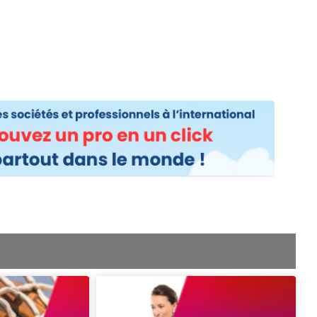
os
Nos podcasts
Podcasts INFOS
Dossiers Spéciaux
Vivre à …
Le 
age
Page
Page
Page
Page
Page
Page
Page
Page