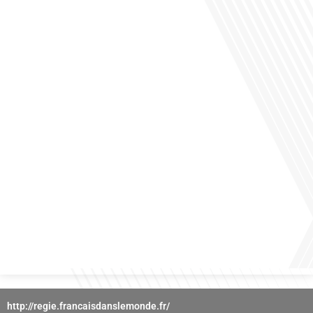
des horizons culturels insoupçonnés ? Dans cet épisode proposé par La radio
des Français dans le monde dans le cadre de sa série "SPORT EXPAT", nous
explorons cette question fascinante en compagnie d'une invitée exceptionnelle.
Le sport n'est pas seulement une activité physique,[...]
Avez-vous déjà réfléchi à l'importance d'aborder les sujets délicats au sein d'une
relation amoureuse ? Français dans le monde (FDLM), le média de la mobilité
internationale nous invite à explorer cette question au micro de Gauthier Seys :
Sandy Kaufmann, auteure du livre "Les couples heureux osent aborder les sujets
qui fâchent". Ensemble, ils discutent[...]
http://regie.francaisdanslemonde.fr/