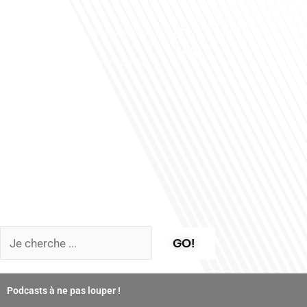
Club des Partenaires
Contactez-nous
Communiquez avec FDLM Pub
GO!
Podcasts à ne pas louper !