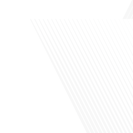
de leur vie professionnelle à l'international. Dans cet épisode de "10 minutes, le
podcast des Français dans[...]
Avez-vous déjà envisagé de changer de région pour profiter d'un climat plus
ensoleillé et d'un cadre de vie différent ? Dans cet épisode de « 10 minutes, le
podcast des Français dans le monde » réalisé en partenariat avec Mon chasseur
immo, nous explorons les défis et les opportunités liés à la mobilité
internationale et à l'installation[...]
Avez-vous déjà envisagé comment le sport peut transformer une vie et ouvrir