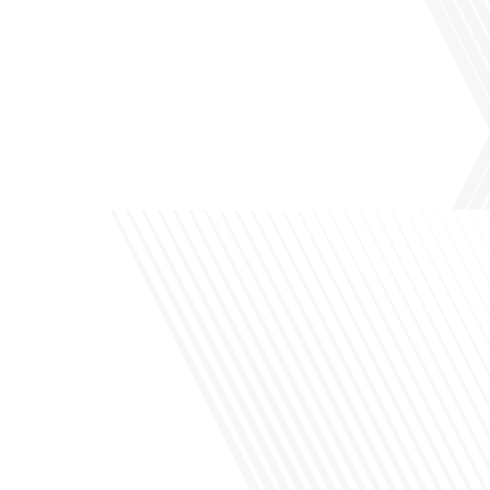
Avez-vous déjà pensé à l'impact du football sur l'intégration et la diplomatie
internationale ? Dans cet épisode de "Français dans le Monde", le média de la
mobilité internationale, nous explorons ce sujet fascinant à travers le parcours
inspirant d'Hugo Sanudo. Rejoignez-nous pour découvrir comment le football
peut être un vecteur puissant d'échanges culturels et d'opportunités[...]
Avez-vous déjà réfléchi à l'impact que les expatriés français peuvent avoir sur la
politique et la société française ? Dans cet épisode exclusif proposé par Français
dans le Monde, le média de la mobilité internationale, nous explorons ce sujet
fascinant avec une invitée spéciale, qui nous offre un aperçu précieux de la vie
politique et[...]