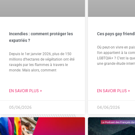
Incendies : comment protéger les
Ces pays gay friend
expatriés ?
Où peut-on vivre en pai
l’on appartient à la c
Depuis le 1er janvier 2026, plus de 150
LGBTQIA+ ? C’est la qu
millions d’hectares de végétation ont été
une grande étude inter
ravagés par les flammes à travers le
monde. Mais alors, comment
EN SAVOIR PLUS »
EN SAVOIR PLUS »
05/06/2026
04/06/2026