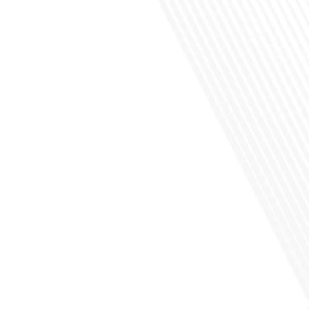
Saviez-vous que Bruxelles est souvent appelée le Washington de l'Europe ?
Pourquoi cette ville, souvent associée à la pluie et aux institutions européennes,
attire-t-elle autant de ressortissants français? Sur Français dans le monde, le
média de la mobilité internationale, en partenariat avec Lepetitjournalcom, ,nous
explorons les raisons de cette fascination et ce qui rend Bruxelles[...]
Avez-vous déjà réfléchi à la complexité de préparer votre retraite lorsque vous
avez vécu et travaillé dans plusieurs pays à travers le monde ? C'est une
question cruciale pour de nombreux expatriés français qui ont passé une partie