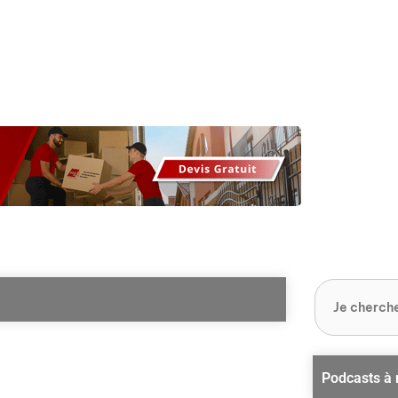
os
Nos podcasts
Podcasts INFOS
Dossiers Spéciaux
Vivre à …
Le 
Podcasts à 