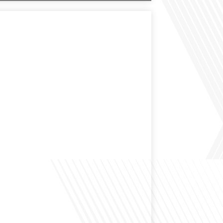
des expatriés est-elle entendue dans les couloirs de
ionale ? Cette question, souvent posée mais rarement
ondeur, est au cœur de notre épisode d'aujourd'hui.
ns à réfléchir à l'impact des Français vivant à l'étranger
 nationale et à la manière dont leurs préoccupations sont
par leurs[...]