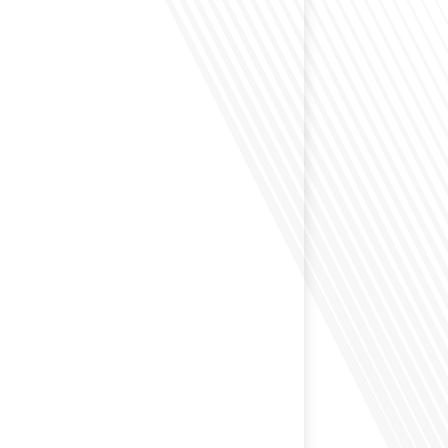
envisagé de vivre dans un pays aussi complexe et
 Russie en tant que Français expatrié ? Dans cet
 par "Français dans le Monde (FDLM.fr), le média de la
ationale, nous explorons cette question en profondeur
 Normand, un expatrié français qui a choisi de
cou en 2021.[...]
ion internationale peut-elle s'adapter aux défis