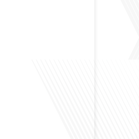
 préservant son identité unique ? C'est la question
 aujourd'hui dans cet épisode proposé par le média
le Monde". Avec des enjeux budgétaires et
oissants, comment garantir que l'éducation française à
nue de prospérer et de s'adapter aux attentes
familles et[...]
ensé à l'impact du football sur l'intégration et la
nationale ? Dans cet épisode de "Français dans le
 de la mobilité internationale, nous explorons ce sujet
ers le parcours inspirant d'Hugo Sanudo. Rejoignez-
vrir comment le football peut être un vecteur puissant
els et d'opportunités professionnelles à travers le[...]