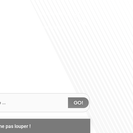
Club des Partenaires
Contactez-nous
Communiquez avec FDLM Pub
GO!
ne pas louper !