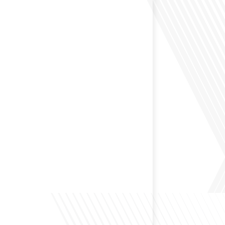
 Dans cet épisode de "10 minutes, le podcast des
e monde", nous abordons[...]
envisagé de changer de région pour profiter d'un climat
et d'un cadre de vie différent ? Dans cet épisode de « 10
ast des Français dans le monde » réalisé en partenariat
ur immo, nous explorons les défis et les opportunités
é internationale et à l'installation dans une nouvelle