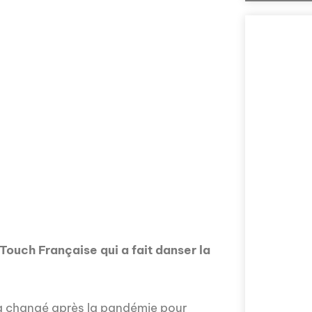
Comment la voix 
l'Assemblée nat
explorée en prof
Nous vous invito
sur la politique
prises en compte 
ouch Française qui a fait danser la
m a changé après la pandémie pour