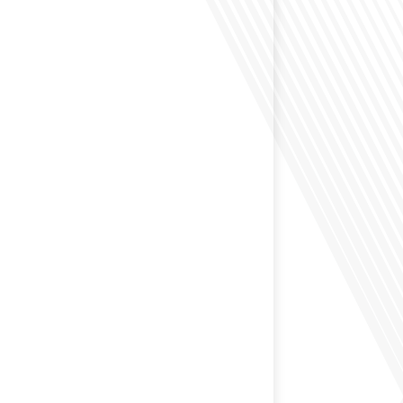
éfléchi à l'impact que les expatriés français peuvent
tique et la société française ? Dans cet épisode exclusif
nçais dans le Monde, le média de la mobilité
nous explorons ce sujet fascinant avec une invitée
us offre un aperçu précieux de la vie politique et des
nt[...]