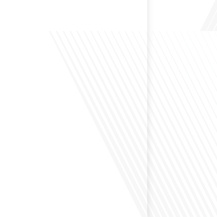
 Bruxelles est souvent appelée le Washington de
uoi cette ville, souvent associée à la pluie et aux
opéennes, attire-t-elle autant de ressortissants français?
s le monde, le média de la mobilité internationale, en
 Lepetitjournalcom, ,nous explorons les raisons de cette
 qui rend Bruxelles si unique et séduisante[...]
éfléchi à la complexité de préparer votre retraite
z vécu et travaillé dans plusieurs pays à travers le
ne question cruciale pour de nombreux expatriés
 passé une partie de leur vie professionnelle à