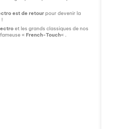
ctro est de retour
pour devenir la
 !
ectro
et les grands classiques de nos
Avez-vous déjà 
la fameuse «
French-Touch
« .
fascinant que la
épisode proposé
mobilité intern
avec Valentin Le
s'installer à Mos
Comment l'éducat