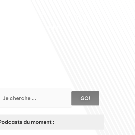
Club des Partenaires
Contactez-nous
Communiquez avec FDLM Pub
GO!
Podcasts du moment :