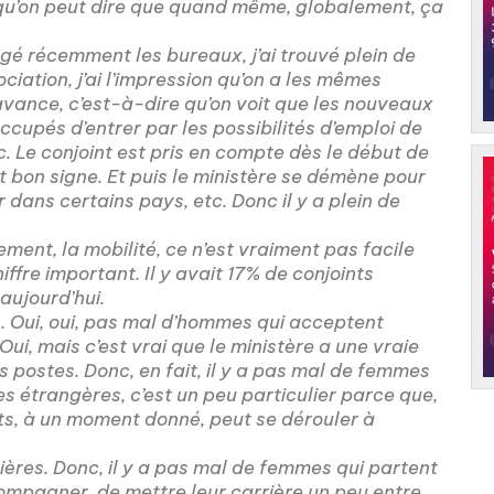
 qu’on peut dire que quand même, globalement, ça
é récemment les bureaux, j’ai trouvé plein de
iation, j’ai l’impression qu’on a les mêmes
ance, c’est-à-dire qu’on voit que les nouveaux
ccupés d’entrer par les possibilités d’emploi de
tc. Le conjoint est pris en compte dès le début de
t bon signe. Et puis le ministère se démène pour
er dans certains pays, etc. Donc il y a plein de
ment, la mobilité, ce n’est vraiment pas facile
iffre important. Il y avait 17% de conjoints
ujourd’hui.
. Oui, oui, pas mal d’hommes qui acceptent
ui, mais c’est vrai que le ministère a une vraie
 postes. Donc, en fait, il y a pas mal de femmes
res étrangères, c’est un peu particulier parce que,
nts, à un moment donné, peut se dérouler à
ières. Donc, il y a pas mal de femmes qui partent
mpagner, de mettre leur carrière un peu entre