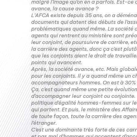
malgré l’image qu’on en a parfois. Est-ce
avance, la cause avance ?
L’AFCA existe depuis 35 ans, on a déménag
documents qui datent des débuts de l’assoc
problématiques quand même. La société av
agents qui rentrent au ministère sont préo
leur conjoint, de poursuivre de carrière, e
la carrière des agents, donc ça c’est plutô
que les conjoints aient le droit de travaill
points qui avancent.
Après, la société avance, etc. Mais globale
pour les conjoints. Il y a quand même un ch
accompagnateurs hommes. On est à 30% a
Ça, c’est quand même une petite évolution
d’accompagner leur conjoint ou conjointe. O
politique d’égalité hommes-femmes sur les
qui partent. Et puis, le ministère des Affai
de toute façon, toute la carrière des age
l’étranger.
C’est une dominante très forte de ces carr
et pas mal d’hommes qui acceptent d’acco