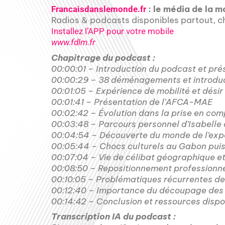
: le média de la m
Francaisdanslemonde.fr
Radios & podcasts disponibles partout,
Installez l’APP pour votre mobile
www.fdlm.fr
Chapitrage du podcast :
00:00:01 – Introduction du podcast et pré
00:00:29 – 38 déménagements et introduct
00:01:05 – Expérience de mobilité et désir 
00:01:41 – Présentation de l’AFCA-MAE
00:02:42 – Évolution dans la prise en comp
00:03:48 – Parcours personnel d’Isabelle 
00:04:54 – Découverte du monde de l’expat
00:05:44 – Chocs culturels au Gabon pui
00:07:04 – Vie de célibat géographique et
00:08:50 – Repositionnement professionne
00:10:05 – Problématiques récurrentes de
00:12:40 – Importance du découpage des s
00:14:42 – Conclusion et ressources dispon
Transcription IA du podcast :