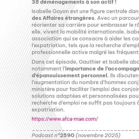
38 déménagements à son actif !
Isabelle Goyon est une figure centrale dan
des Affaires étrangères
. Avec un parcour
réorienter sa carrière pour embrasser le 
elle, vivent la mobilité internationale. Isabe
association qui se consacre à aider les co
l’expatriation, tels que la recherche d’empl
professionnelle active malgré les fréque
Dans cet épisode, Gauthier et Isabelle abor
notamment l’
importance de l’accompagne
d’épanouissement personnel
. Ils discut
l’augmentation du nombre d’hommes conjo
ministère pour faciliter l’emploi des conjoin
solutions adaptées et personnalisées pour
recherche d’emploi ne suffit pas toujours 
expatriation.
https://www.afca-mae.com/
____________________________
Podcast n°
2590
(novembre 2025)