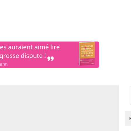
os
Nos podcasts
Podcasts INFOS
Dossiers Spéciaux
Vivre à …
Le 