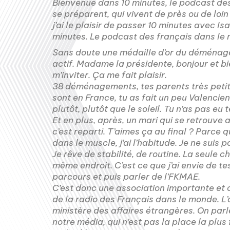
Bienvenue dans 10 minutes, le podcast des
se préparent, qui vivent de près ou de loin 
j’ai le plaisir de passer 10 minutes avec 
minutes. Le podcast des français dans le
Sans doute une médaille d’or du déménag
actif. Madame la présidente, bonjour et bi
m’inviter. Ça me fait plaisir.
38 déménagements, tes parents très petit
sont en France, tu as fait un peu Valencien
plutôt, plutôt que le soleil. Tu n’as pas e
Et en plus, après, un mari qui se retrouve 
c’est reparti. T’aimes ça au final ? Parce q
dans le muscle, j’ai l’habitude. Je ne suis p
Je rêve de stabilité, de routine. La seule ch
même endroit. C’est ce que j’ai envie de te
parcours et puis parler de l’FKMAE.
C’est donc une association importante et c’
de la radio des Français dans le monde. L’
ministère des affaires étrangères. On par
notre média, qui n’est pas la place la plus