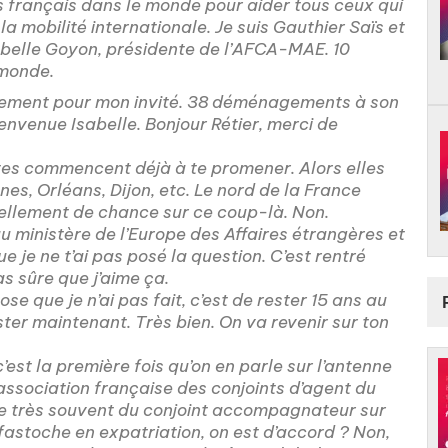
 français dans le monde pour aider tous ceux qui
la mobilité internationale. Je suis Gauthier Saïs et
Isabelle Goyon, présidente de l’AFCA-MAE. 10
 monde.
ement pour mon invité. 38 déménagements à son
envenue Isabelle. Bonjour Rétier, merci de
es commencent déjà à te promener. Alors elles
nes, Orléans, Dijon, etc. Le nord de la France
u tellement de chance sur ce coup-là. Non.
au ministère de l’Europe des Affaires étrangères et
ue je ne t’ai pas posé la question. C’est rentré
as sûre que j’aime ça.
ose que je n’ai pas fait, c’est de rester 15 ans au
ster maintenant. Très bien. On va revenir sur ton
est la première fois qu’on en parle sur l’antenne
association française des conjoints d’agent du
le très souvent du conjoint accompagnateur sur
 fastoche en expatriation, on est d’accord ? Non,