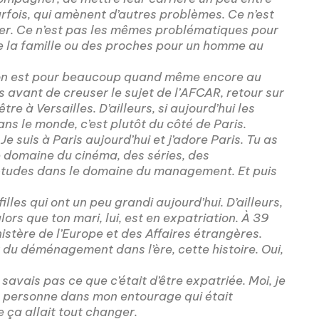
rfois, qui amènent d’autres problèmes. Ce n’est
r. Ce n’est pas les mêmes problématiques pour
e la famille ou des proches pour un homme au
s, on est pour beaucoup quand même encore au
rs avant de creuser le sujet de l’AFCAR, retour sur
re à Versailles. D’ailleurs, si aujourd’hui les
ns le monde, c’est plutôt du côté de Paris.
Je suis à Paris aujourd’hui et j’adore Paris. Tu as
le domaine du cinéma, des séries, des
x études dans le domaine du management. Et puis
illes qui ont un peu grandi aujourd’hui. D’ailleurs,
ors que ton mari, lui, est en expatriation. À 39
istère de l’Europe et des Affaires étrangères.
r du déménagement dans l’ère, cette histoire. Oui,
e savais pas ce que c’était d’être expatriée. Moi, je
is personne dans mon entourage qui était
e ça allait tout changer.