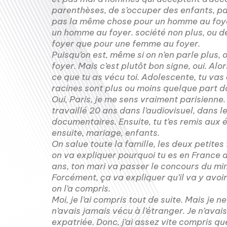
parenthèses, de s’occuper des enfants, pa
pas la même chose pour un homme au foye
un homme au foyer. société non plus, ou d
foyer que pour une femme au foyer.
Puisqu’on est, même si on n’en parle plu
foyer. Mais c’est plutôt bon signe, oui. Alo
ce que tu as vécu toi. Adolescente, tu vas êt
racines sont plus ou moins quelque part da
Oui, Paris, je me sens vraiment parisienne. 
travaillé 20 ans dans l’audiovisuel, dans 
documentaires. Ensuite, tu t’es remis au
ensuite, mariage, enfants.
On salue toute la famille, les deux petites f
on va expliquer pourquoi tu es en France al
ans, ton mari va passer le concours du min
Forcément, ça va expliquer qu’il va y avoi
on l’a compris.
Moi, je l’ai compris tout de suite. Mais je n
n’avais jamais vécu à l’étranger. Je n’ava
expatriée. Donc, j’ai assez vite compris qu