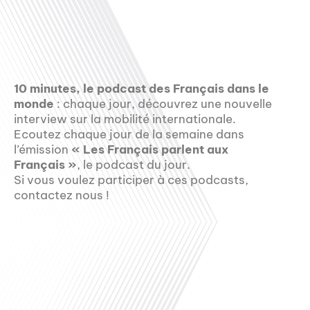
10 minutes, le podcast des Français dans le
monde
: chaque jour, découvrez une nouvelle
interview sur la mobilité internationale.
Ecoutez chaque jour de la semaine dans
l’émission
« Les Français parlent aux
Français »
, le podcast du jour.
Si vous voulez participer à ces podcasts,
contactez nous !