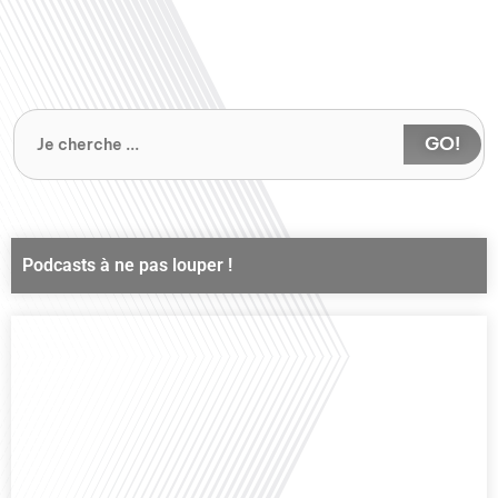
GO!
Podcasts à ne pas louper !