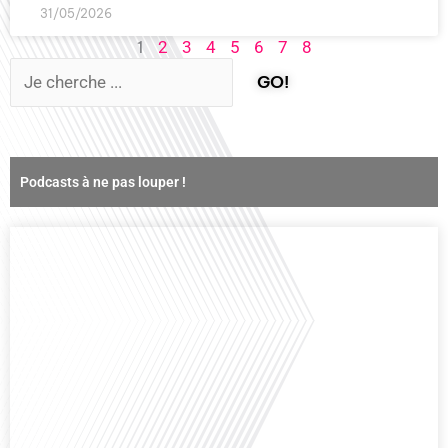
31/05/2026
1
2
3
4
5
6
7
8
GO!
Podcasts à ne pas louper !
Comment la voix des expatriés est-elle entendue dans les couloirs de