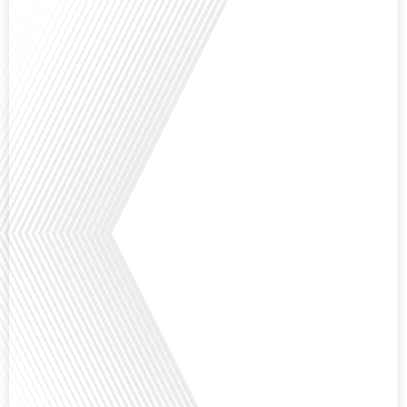
l'Assemblée nationale ? Cette question, souvent posée mais rarement
explorée en profondeur, est au cœur de notre épisode d'aujourd'hui. Nous
vous invitons à réfléchir à l'impact des Français vivant à l'étranger sur la
politique nationale et à la manière dont leurs préoccupations sont prises[...]
Avez-vous déjà envisagé de vivre dans un pays aussi complexe et fascinant
que la Russie en tant que Français expatrié ? Dans cet épisode proposé par
"Français dans le Monde (FDLM.fr), le média de la mobilité internationale,
nous explorons cette question en profondeur avec Valentin Le Normand, un
expatrié français qui a choisi de s'installer[...]