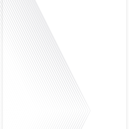
Avez-vous déjà envisagé de changer de région pour profiter d'un climat plus
ensoleillé et d'un cadre de vie différent ? Dans cet épisode de « 10 minutes,
le podcast des Français dans le monde » réalisé en partenariat avec Mon
chasseur immo, nous explorons les défis et les opportunités liés à la mobilité
internationale et à l'installation[...]
Avez-vous déjà envisagé comment le sport peut transformer une vie et ouvrir
des horizons culturels insoupçonnés ? Dans cet épisode proposé par La
radio des Français dans le monde dans le cadre de sa série "SPORT EXPAT",
nous explorons cette question fascinante en compagnie d'une invitée
exceptionnelle. Le sport n'est pas seulement une activité physique,[...]