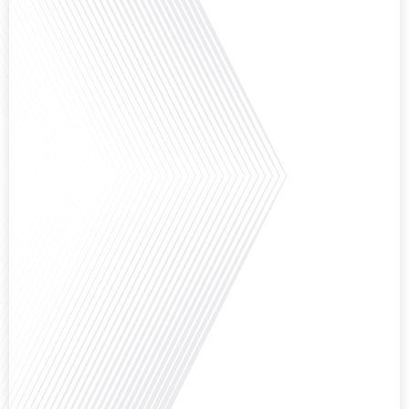
Comment l'éducation internationale peut-elle s'adapter aux défis modernes
tout en préservant son identité unique ? C'est la question que nous posons
aujourd'hui dans cet épisode proposé par le média "Français dans le Monde".
Avec des enjeux budgétaires et pédagogiques croissants, comment garantir
que l'éducation française à l'étranger continue de prospérer et de s'adapter
aux attentes[...]
Avez-vous déjà pensé à l'impact du football sur l'intégration et la diplomatie
internationale ? Dans cet épisode de "Français dans le Monde", le média de la
mobilité internationale, nous explorons ce sujet fascinant à travers le
parcours inspirant d'Hugo Sanudo. Rejoignez-nous pour découvrir comment
le football peut être un vecteur puissant d'échanges culturels et
d'opportunités[...]