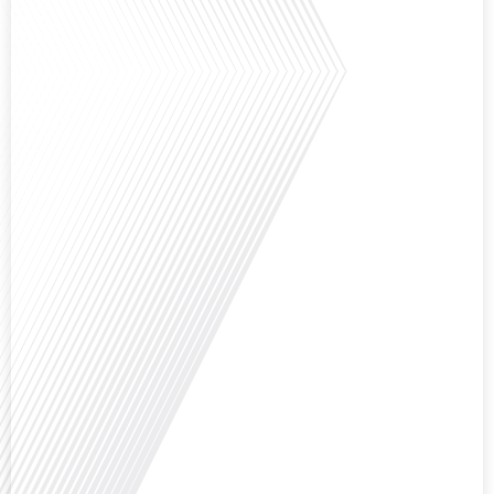
dans le monde, le média de la mobilité internationale, en partenariat avec
Lepetitjournalcom, ,nous explorons les raisons de cette fascination et ce qui
rend Bruxelles[...]
Avez-vous déjà réfléchi à la complexité de préparer votre retraite lorsque
vous avez vécu et travaillé dans plusieurs pays à travers le monde ? C'est une
question cruciale pour de nombreux expatriés français qui ont passé une
partie de leur vie professionnelle à l'international. Dans cet épisode de "10
minutes, le podcast des Français dans[...]