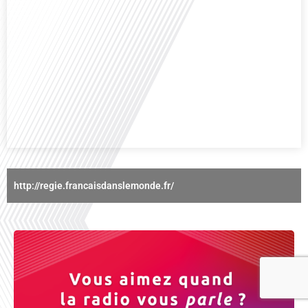
Avez-vous déjà réfléchi à l'importance d'aborder les sujets délicats au sein
d'une relation amoureuse ? Français dans le monde (FDLM), le média de la
mobilité internationale nous invite à explorer cette question au micro de
Gauthier Seys : Sandy Kaufmann, auteure du livre "Les couples heureux
osent aborder les sujets qui fâchent". Ensemble, ils discutent[...]
http://regie.francaisdanslemonde.fr/