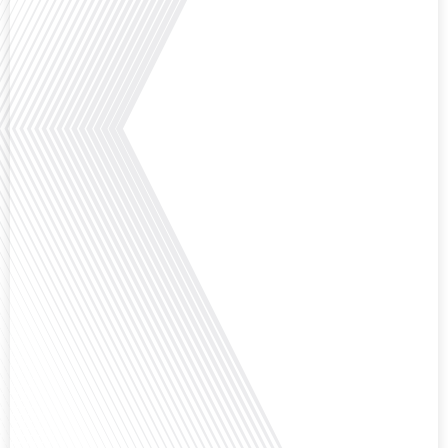
Avez-vous déjà réfléchi à l'impact que les expatriés français peuvent avoir sur
la politique et la société française ? Dans cet épisode exclusif proposé par
Français dans le Monde, le média de la mobilité internationale, nous
explorons ce sujet fascinant avec une invitée spéciale, qui nous offre un
aperçu précieux de la vie politique et[...]
Saviez-vous que Bruxelles est souvent appelée le Washington de l'Europe ?
Pourquoi cette ville, souvent associée à la pluie et aux institutions
européennes, attire-t-elle autant de ressortissants français? Sur Français