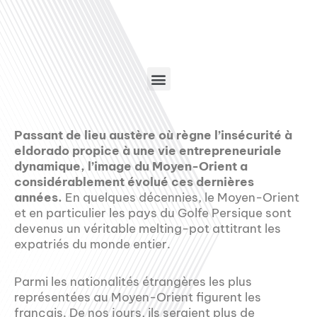
Menu
Passant de lieu austère où règne l’insécurité à
eldorado propice à une vie entrepreneuriale
dynamique, l’image du Moyen-Orient a
considérablement évolué ces dernières
années.
En quelques décennies, le Moyen-Orient
et en particulier les pays du Golfe Persique sont
devenus un véritable melting-pot attitrant les
expatriés du monde entier.
Parmi les nationalités étrangères les plus
représentées au Moyen-Orient figurent les
français. De nos jours, ils seraient plus de