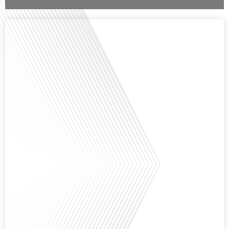
Comment la voix des expatriés est-elle entendue dans les couloirs de
l'Assemblée nationale ? Cette question, souvent posée mais rarement
explorée en profondeur, est au cœur de notre épisode d'aujourd'hui. Nous
vous invitons à réfléchir à l'impact des Français vivant à l'étranger sur la
politique nationale et à la manière dont leurs préoccupations sont prises[...]