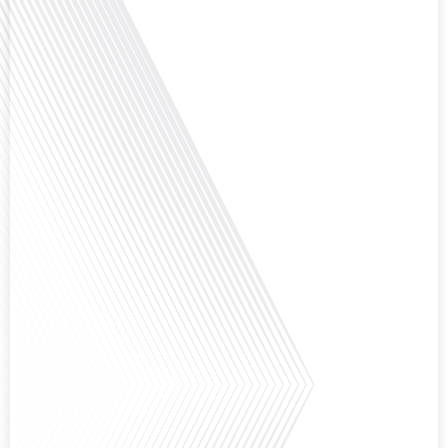
Avez-vous déjà envisagé comment le sport peut transformer une vie et ouvrir
des horizons culturels insoupçonnés ? Dans cet épisode proposé par La
radio des Français dans le monde dans le cadre de sa série "SPORT EXPAT",
nous explorons cette question fascinante en compagnie d'une invitée
exceptionnelle. Le sport n'est pas seulement une activité physique,[...]
Avez-vous déjà réfléchi à l'importance d'aborder les sujets délicats au sein
d'une relation amoureuse ? Français dans le monde (FDLM), le média de la
mobilité internationale nous invite à explorer cette question au micro de
Gauthier Seys : Sandy Kaufmann, auteure du livre "Les couples heureux
osent aborder les sujets qui fâchent". Ensemble, ils discutent[...]