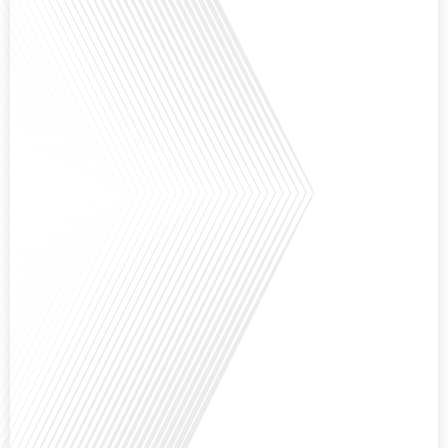
Avez-vous déjà pensé à l'impact du football sur l'intégration et la diplomatie
internationale ? Dans cet épisode de "Français dans le Monde", le média de la
mobilité internationale, nous explorons ce sujet fascinant à travers le
parcours inspirant d'Hugo Sanudo. Rejoignez-nous pour découvrir comment
le football peut être un vecteur puissant d'échanges culturels et
d'opportunités[...]
Avez-vous déjà réfléchi à l'impact que les expatriés français peuvent avoir sur
la politique et la société française ? Dans cet épisode exclusif proposé par
Français dans le Monde, le média de la mobilité internationale, nous