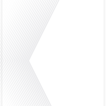
Avez-vous déjà envisagé de vivre dans un pays aussi complexe et fascinant
que la Russie en tant que Français expatrié ? Dans cet épisode proposé par
"Français dans le Monde (FDLM.fr), le média de la mobilité internationale,
nous explorons cette question en profondeur avec Valentin Le Normand, un
expatrié français qui a choisi de s'installer[...]
Comment l'éducation internationale peut-elle s'adapter aux défis modernes
tout en préservant son identité unique ? C'est la question que nous posons
aujourd'hui dans cet épisode proposé par le média "Français dans le Monde".
Avec des enjeux budgétaires et pédagogiques croissants, comment garantir
que l'éducation française à l'étranger continue de prospérer et de s'adapter
aux attentes[...]