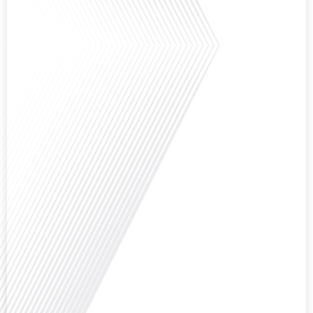
Avez-vous déjà réfléchi à la complexité de préparer votre retraite lorsque
vous avez vécu et travaillé dans plusieurs pays à travers le monde ? C'est une
question cruciale pour de nombreux expatriés français qui ont passé une
partie de leur vie professionnelle à l'international. Dans cet épisode de "10
minutes, le podcast des Français dans[...]
Avez-vous déjà envisagé de changer de région pour profiter d'un climat plus
ensoleillé et d'un cadre de vie différent ? Dans cet épisode de « 10 minutes,
le podcast des Français dans le monde » réalisé en partenariat avec Mon
chasseur immo, nous explorons les défis et les opportunités liés à la mobilité
internationale et à l'installation[...]