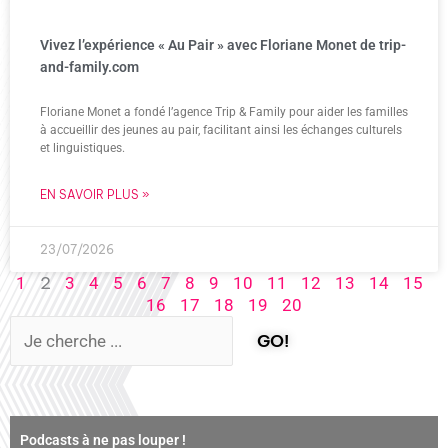
Vivez l’expérience « Au Pair » avec Floriane Monet de trip-
and-family.com
Floriane Monet a fondé l’agence Trip & Family pour aider les familles
à accueillir des jeunes au pair, facilitant ainsi les échanges culturels
et linguistiques.
EN SAVOIR PLUS »
23/07/2026
2
1
3
4
5
6
7
8
9
10
11
12
13
14
15
16
17
18
19
20
GO!
Podcasts à ne pas louper !