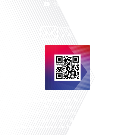
Youtube
Français dans le monde
, le média de la mobilité
internationale est un média LIBRE &
INDEPENDANT. Pour soutenir notre travail, vous
pouvez réaliser un don à notre association :
Un
petit geste pour de faire avancer un GRAND
projet !