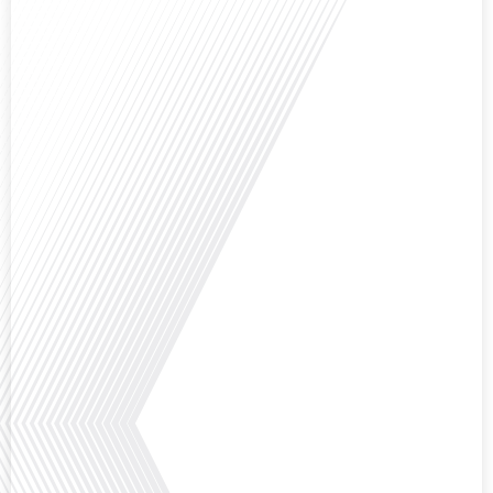
vous avez vécu et travaillé dans plusieurs pays à travers le monde ? C'est une
question cruciale pour de nombreux expatriés français qui ont passé une
partie de leur vie professionnelle à l'international. Dans cet épisode de "10
minutes, le podcast des Français dans le monde", nous abordons[...]
Avez-vous déjà envisagé de changer de région pour profiter d'un climat plus
ensoleillé et d'un cadre de vie différent ? Dans cet épisode de « 10 minutes,
le podcast des Français dans le monde » réalisé en partenariat avec Mon
chasseur immo, nous explorons les défis et les opportunités liés à la mobilité
internationale et à l'installation dans une nouvelle région.[...]