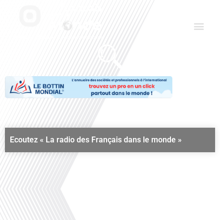
Aller
Men
au
contenu
Le Club des Partenaires
Communiquez avec FDLM Pub
Ecoutez « La radio des Français dans le monde »
Janvier 2026
00:00