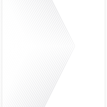
Avez-vous déjà envisagé de créer votre entreprise à l'étranger, et plus
précisément à Madrid ?Dans le cadre du dossier spécial « S’installer à
Madrid » réalisé avec le parrainage de Laplace Iberia, la référence du Conseil
en Gestion de Patrimoine dédié aux Français expatriés depuis plus de 30 ans
basé à Barcelone & Madrid et Monentreprise.es, bien plus qu’un comptable :
[...]