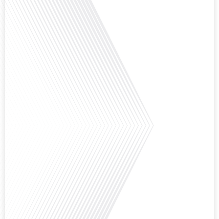
politique nationale et à la manière dont leurs préoccupations sont prises en
compte par leurs[...]
Avez-vous déjà envisagé de vivre dans un pays aussi complexe et fascinant
que la Russie en tant que Français expatrié ? Dans cet épisode proposé par
"Français dans le Monde (FDLM.fr), le média de la mobilité internationale,
nous explorons cette question en profondeur avec Valentin Le Normand, un
expatrié français qui a choisi de s'installer à Moscou en 2021.[...]