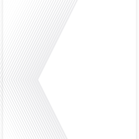
Avez-vous déjà réfléchi à l'importance d'aborder les sujets délicats au sein
d'une relation amoureuse ? Français dans le monde (FDLM), le média de la
mobilité internationale nous invite à explorer cette question au micro de
Gauthier Seys : Sandy Kaufmann, auteure du livre "Les couples heureux
osent aborder les sujets qui fâchent". Ensemble, ils discutent de la manière
dont[...]
Avez-vous déjà pensé à la manière dont l'éducation pourrait s'adapter aux
besoins des enfants vivant aux quatre coins du monde ? Français dans le
monde (FDLM), le média de la mobilité internationale explore cette question
fascinante en abordant les défis et les opportunités de l'éducation
numérique pour les familles expatriées et les jeunes ayant des parcours
atypiques. Préparez-vous à[...]