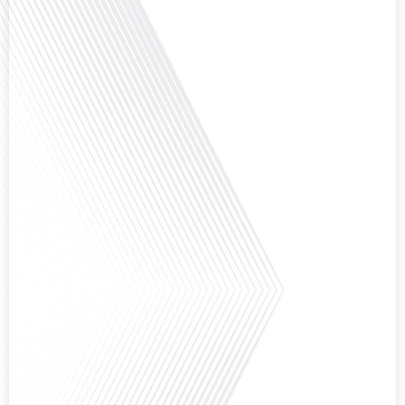
Avez-vous déjà envisagé comment le sport peut transformer une vie et ouvrir
des horizons culturels insoupçonnés ? Dans cet épisode proposé par La
radio des Français dans le monde dans le cadre de sa série "SPORT EXPAT",
nous explorons cette question fascinante en compagnie d'une invitée
exceptionnelle. Le sport n'est pas seulement une activité physique, mais un
vecteur de[...]