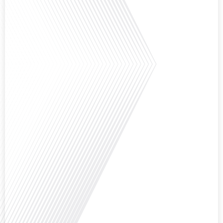
mobilité internationale, nous explorons ce sujet fascinant à travers le
parcours inspirant d'Hugo Sanudo. Rejoignez-nous pour découvrir comment
le football peut être un vecteur puissant d'échanges culturels et
d'opportunités professionnelles à travers le[...]
Avez-vous déjà réfléchi à l'impact que les expatriés français peuvent avoir sur
la politique et la société française ? Dans cet épisode exclusif proposé par
Français dans le Monde, le média de la mobilité internationale, nous
explorons ce sujet fascinant avec une invitée spéciale, qui nous offre un
aperçu précieux de la vie politique et des défis auxquels sont[...]