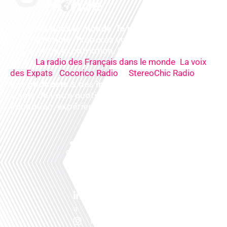
Français dans le monde, le média de la mobilité
internationale
. Préparez votre départ, vivez
mieux votre expatriation. Ecoutez nos
radios
en
ligne (
,
La radio des Français dans le monde
La voix
,
&
),
des Expats
Cocorico Radio
StereoChic Radio
nos
podcasts
& des
informations
sur tous les
sujets de votre quotidien : ,santé, business,
éducation, expériences partagées, experts…
Facebook
Linkedin
X
Instagram