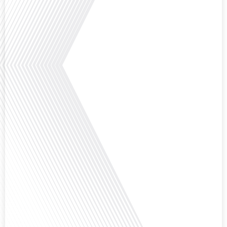
Qu'est-ce qui pousse des milliers de Français à travers le monde à s'engager
bénévolement pour accueillir leurs compatriotes expatriés ? Dans cet
épisode de "10 minutes, le podcast des Français dans le monde", nous
explorons le rôle crucial du réseau FIAFE dans la vie des expatriés
francophones : découvrons comment un réseau d'accueil peut transformer
une expérience d'expatriation avec[...]
Et si ce podcast était le début de votre nouvelle vie ? C'est la question que
pose Gauthier Seys dans cet épisode captivant de "10 minutes, le podcast
des Français dans le Monde". Alors que de plus en plus de Français
envisagent l'expatriation, l'île Maurice se présente comme une destination de