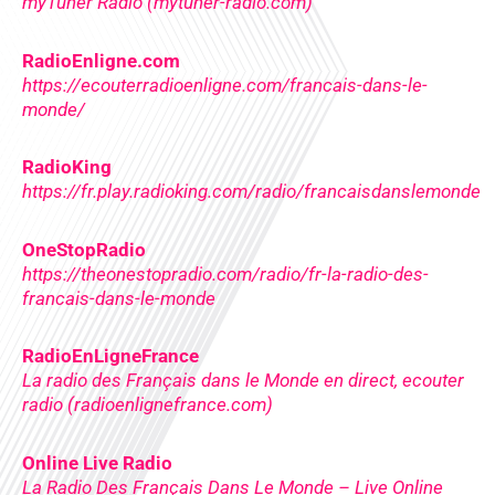
myTuner Radio (mytuner-radio.com)
RadioEnligne.com
https://ecouterradioenligne.com/francais-dans-le-
monde/
RadioKing
https://fr.play.radioking.com/radio/francaisdanslemonde
OneStopRadio
https://theonestopradio.com/radio/fr-la-radio-des-
francais-dans-le-monde
RadioEnLigneFrance
La radio des Français dans le Monde en direct, ecouter
radio (radioenlignefrance.com)
Online Live Radio
La Radio Des Français Dans Le Monde – Live Online