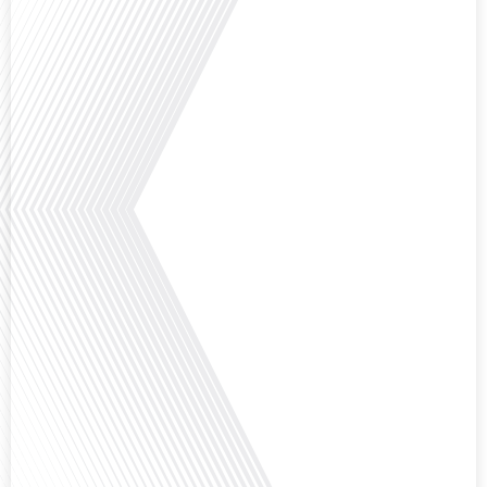
Comment l'éducation internationale peut-elle s'adapter aux défis modernes
tout en préservant son identité unique ? C'est la question que nous posons
aujourd'hui dans cet épisode proposé par le média "Français dans le Monde".
Avec des enjeux budgétaires et pédagogiques croissants, comment garantir
que l'éducation française à l'étranger continue de prospérer et de s'adapter
aux attentes changeantes des familles et[...]
Avez-vous déjà pensé à l'impact du football sur l'intégration et la diplomatie
internationale ? Dans cet épisode de "Français dans le Monde", le média de la