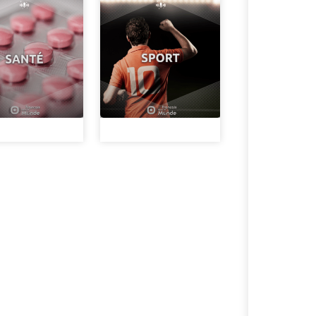
modernes tout en
que nous posons
"Français dans 
pédagogiques cr
l'étranger conti
changeantes des 
Avez-vous déjà p
diplomatie inter
Monde", le média
fascinant à trav
nous pour décou
d'échanges cultur