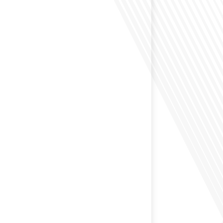
éfléchi à l'impact que les expatriés français peuvent
tique et la société française ? Dans cet épisode exclusif
nçais dans le Monde, le média de la mobilité
nous explorons ce sujet fascinant avec une invitée
us offre un aperçu précieux de la vie politique et des
nt[...]