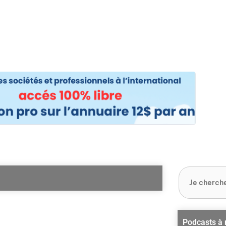
os
Nos podcasts
Podcasts INFOS
Dossiers Spéciaux
Vivre à …
Le 
Podcasts à 