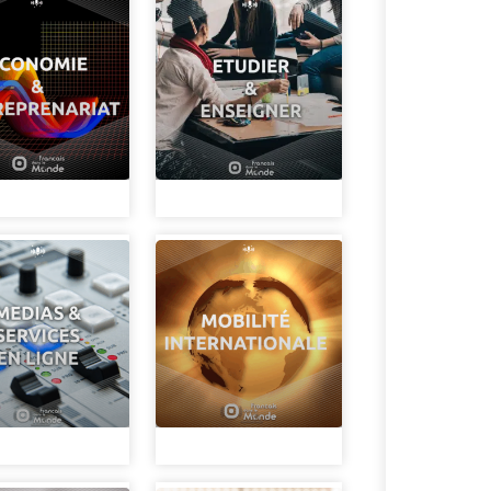
Avez-vous déjà 
fascinant que la
épisode proposé
mobilité intern
avec Valentin Le
s'installer à Mos
Comment l'éducat