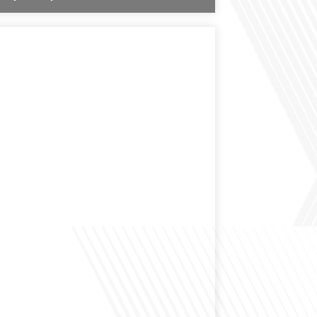
des expatriés est-elle entendue dans les couloirs de
ionale ? Cette question, souvent posée mais rarement
ondeur, est au cœur de notre épisode d'aujourd'hui.
ns à réfléchir à l'impact des Français vivant à l'étranger
 nationale et à la manière dont leurs préoccupations sont
par leurs[...]