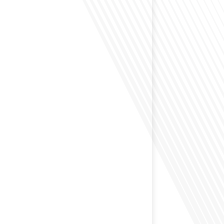
envisagé de vivre dans un pays aussi complexe et
 Russie en tant que Français expatrié ? Dans cet
 par "Français dans le Monde (FDLM.fr), le média de la
ationale, nous explorons cette question en profondeur
 Normand, un expatrié français qui a choisi de
cou en 2021.[...]
ion internationale peut-elle s'adapter aux défis