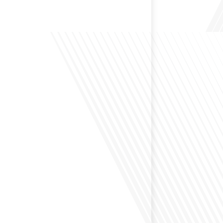
 Bruxelles est souvent appelée le Washington de
uoi cette ville, souvent associée à la pluie et aux
opéennes, attire-t-elle autant de ressortissants français?
s le monde, le média de la mobilité internationale, en
 Lepetitjournalcom, ,nous explorons les raisons de cette
 qui rend Bruxelles si unique et séduisante[...]
éfléchi à la complexité de préparer votre retraite
z vécu et travaillé dans plusieurs pays à travers le
ne question cruciale pour de nombreux expatriés