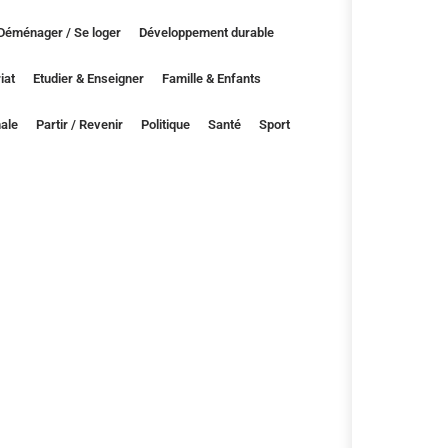
Déménager / Se loger
Développement durable
iat
Etudier & Enseigner
Famille & Enfants
nale
Partir / Revenir
Politique
Santé
Sport
Avez-vous déjà r
avoir sur la poli
proposé par Fra
internationale, 
spéciale, qui no
défis auxquels so