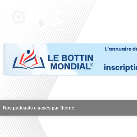
Aller
au
Accueil
Nos radi
contenu
Nos podcasts classés par thème