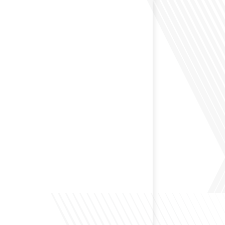
 passé une partie de leur vie professionnelle à
 Dans cet épisode de "10 minutes, le podcast des
e monde", nous abordons[...]
envisagé de changer de région pour profiter d'un climat
et d'un cadre de vie différent ? Dans cet épisode de « 10
ast des Français dans le monde » réalisé en partenariat
ur immo, nous explorons les défis et les opportunités
é internationale et à l'installation dans une nouvelle