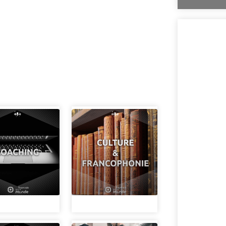
Comment la voix 
l'Assemblée nat
explorée en prof
Nous vous invito
sur la politique
prises en compte 