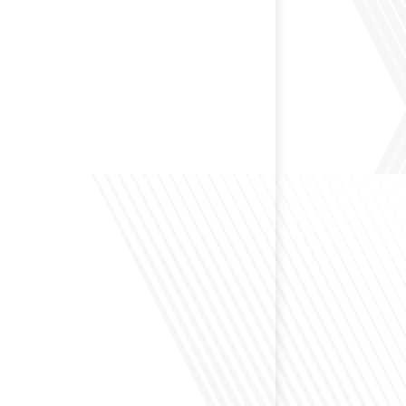
 préservant son identité unique ? C'est la question
 aujourd'hui dans cet épisode proposé par le média
le Monde". Avec des enjeux budgétaires et
oissants, comment garantir que l'éducation française à
nue de prospérer et de s'adapter aux attentes
familles et[...]
ensé à l'impact du football sur l'intégration et la
nationale ? Dans cet épisode de "Français dans le
 de la mobilité internationale, nous explorons ce sujet
ers le parcours inspirant d'Hugo Sanudo. Rejoignez-
vrir comment le football peut être un vecteur puissant
els et d'opportunités professionnelles à travers le[...]