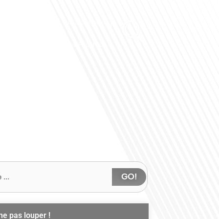
Club des Partenaires
Contactez-nous
Communiquez avec FDLM Pub
GO!
ne pas louper !