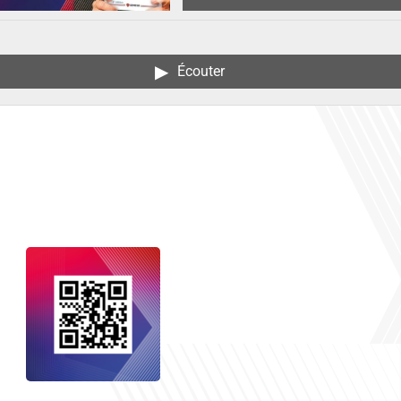
▶︎
Écouter