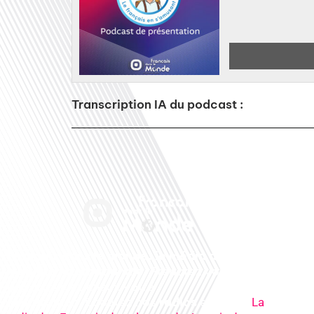
Transcription IA du podcast :
Français dans le monde, le média de la
mobilité internationale
. Préparez votre
départ, vivez mieux votre
expatriation. Ecoutez nos
radios
en ligne (
La