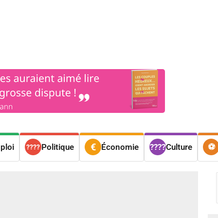
os
Nos podcasts
Podcasts INFOS
Dossiers Spéciaux
Vivre à …
Le 
ploi
Politique
Économie
Culture