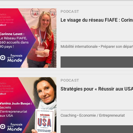
PODCAST
Le visage du réseau FIAFE : Cori
▶︎
Écouter
Mobilité internationale • Préparer son départ
PODCAST
▶︎
Écouter
Stratégies pour « Réussir aux USA
Coaching • Economie / Entrepreneuriat