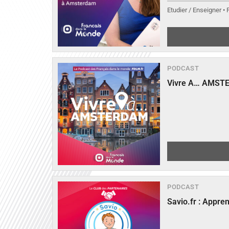
Etudier / Enseigner •
PODCAST
Vivre A… AMST
PODCAST
Savio.fr : Appre