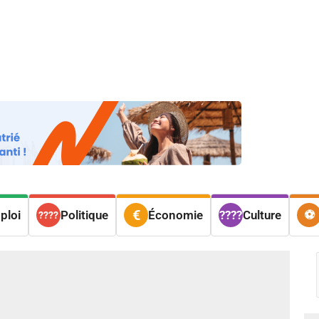
os
Nos podcasts
Podcasts INFOS
Dossiers Spéciaux
Vivre à …
Le 
ploi
Politique
Économie
Culture