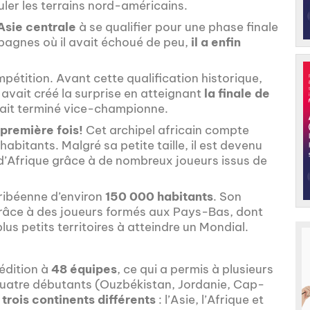
ler les terrains nord-américains.
Asie centrale
à se qualifier pour une phase finale
agnes où il avait échoué de peu,
il a enfin
pétition. Avant cette qualification historique,
 avait créé la surprise en atteignant
la finale de
avait terminé vice-championne.
première fois!
Cet archipel africain compte
abitants. Malgré sa petite taille, il est devenu
 d’Afrique grâce à de nombreux joueurs issus de
 caribéenne d’environ
150 000 habitants
. Son
râce à des joueurs formés aux Pays-Bas, dont
plus petits territoires à atteindre un Mondial.
édition à
48 équipes
, ce qui a permis à plusieurs
 quatre débutants (Ouzbékistan, Jordanie, Cap-
s
trois continents différents
: l’Asie, l’Afrique et