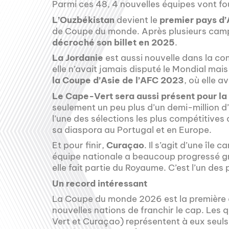
Parmi ces 48, 4 nouvelles équipes vont fou
L’Ouzbékistan
devient le
premier pays d’
de Coupe du monde. Après plusieurs camp
décroché son billet en 2025
.
La Jordanie
est aussi nouvelle dans la com
elle n’avait jamais disputé le Mondial mais
la Coupe d’Asie de l’AFC 2023
, où elle 
Le Cape-Vert sera aussi présent pour la 
seulement un peu plus d’un demi-million d’h
l’une des sélections les plus compétitives
sa diaspora au Portugal et en Europe.
Et pour finir,
Curaçao
. Il s’agit d’une île
équipe nationale a beaucoup progressé g
elle fait partie du Royaume. C’est l’un des 
Un record intéressant
La Coupe du monde 2026 est la première 
nouvelles nations de franchir le cap. Les
Vert et Curaçao) représentent à eux seul