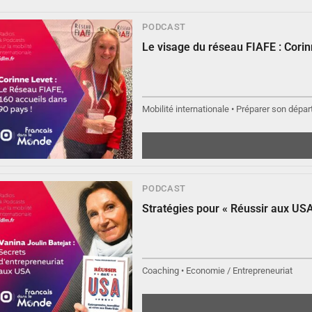
PODCAST
▶︎
Le visage du réseau FIAFE : Cori
Écouter
Mobilité internationale • Préparer son départ
PODCAST
▶︎
Écouter
Stratégies pour « Réussir aux USA
Coaching • Economie / Entrepreneuriat