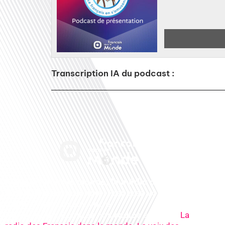
Transcription IA du podcast :
Français dans le monde, le média de la
mobilité internationale
. Préparez votre
départ, vivez mieux votre
expatriation. Ecoutez nos
radios
en ligne (
La