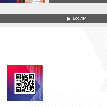
▶︎
Écouter