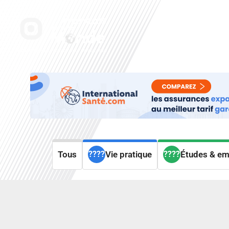
Aller
au
Accueil
Nos radi
contenu
Tous
Vie pratique
Études & em