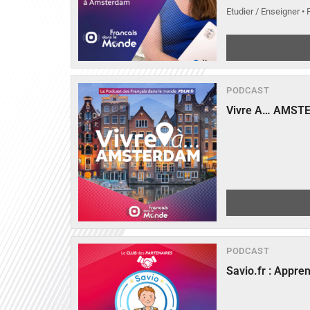
Etudier / Enseigner •
PODCAST
Vivre A… AMST
PODCAST
Savio.fr : Appre