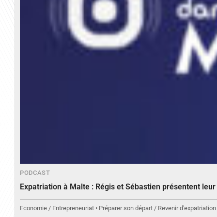
PODCAST
Expatriation à Malte : Régis et Sébastien présentent leu
Economie / Entrepreneuriat • Préparer son départ / Revenir d'expatriation