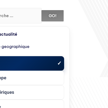
GO!
'actualité
e geographique
ope
riques
e