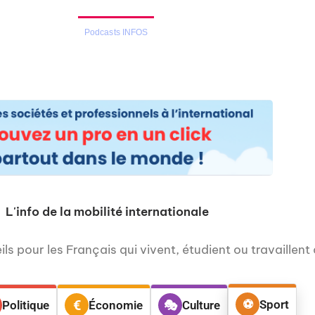
os
Nos podcasts
Podcasts INFOS
Dossiers Spéciaux
Vivre à …
Le 
L'info de la mobilité internationale
ls pour les Français qui vivent, étudient ou travaillent 
Sport
Politique
Économie
Culture