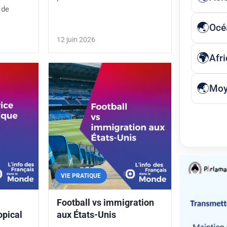
 de
Océ
12 juin 2026
Afr
Moy
VIE PRATIQUE
Football vs immigration
opical
aux États-Unis