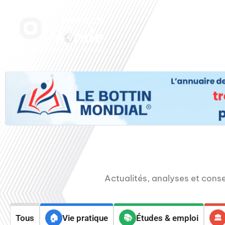
Aller
au
Accueil
Nos radi
contenu
Actualités, analyses et consei
Tous
Vie pratique
Études & emploi