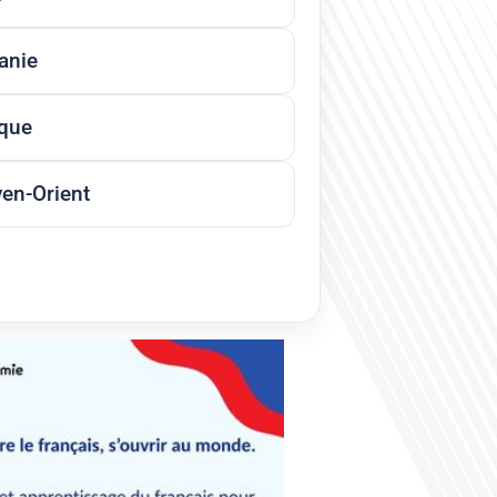
anie
ique
en-Orient