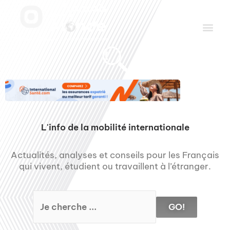
Aller
Men
au
contenu
Le Club des Partenaires
Communiquez avec FDLM Pub
L'info de la mobilité internationale
Actualités, analyses et conseils pour les Français
qui vivent, étudient ou travaillent à l’étranger.
GO!