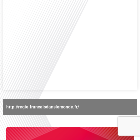
Avez-vous déjà réfléchi à l'importance d'aborder les sujets délicats au sein
d'une relation amoureuse ? Français dans le monde (FDLM), le média de la
mobilité internationale nous invite à explorer cette question au micro de
Gauthier Seys : Sandy Kaufmann, auteure du livre "Les couples heureux
osent aborder les sujets qui fâchent". Ensemble, ils discutent[...]
http://regie.francaisdanslemonde.fr/