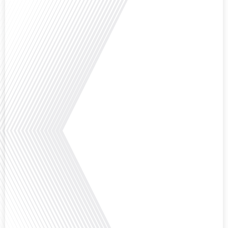
Comment la voix des expatriés est-elle entendue dans les couloirs de
l'Assemblée nationale ? Cette question, souvent posée mais rarement
explorée en profondeur, est au cœur de notre épisode d'aujourd'hui. Nous
vous invitons à réfléchir à l'impact des Français vivant à l'étranger sur la
politique nationale et à la manière dont leurs préoccupations sont prises[...]
Avez-vous déjà envisagé de vivre dans un pays aussi complexe et fascinant
que la Russie en tant que Français expatrié ? Dans cet épisode proposé par
"Français dans le Monde (FDLM.fr), le média de la mobilité internationale,
nous explorons cette question en profondeur avec Valentin Le Normand, un
expatrié français qui a choisi de s'installer[...]