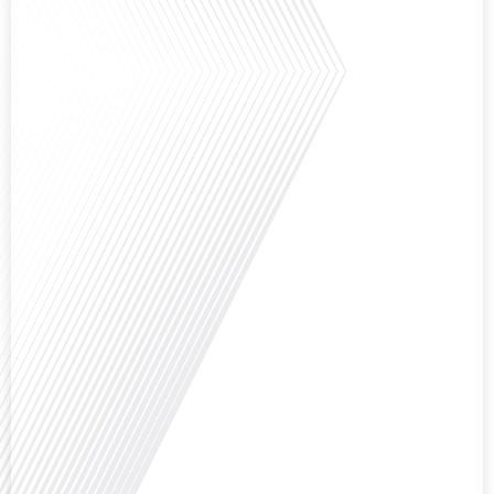
Saviez-vous que Bruxelles est souvent appelée le Washington de l'Europe ?
Pourquoi cette ville, souvent associée à la pluie et aux institutions
européennes, attire-t-elle autant de ressortissants français? Sur Français
dans le monde, le média de la mobilité internationale, en partenariat avec
Lepetitjournalcom, ,nous explorons les raisons de cette fascination et ce qui
rend Bruxelles[...]
Avez-vous déjà réfléchi à la complexité de préparer votre retraite lorsque
vous avez vécu et travaillé dans plusieurs pays à travers le monde ? C'est une
question cruciale pour de nombreux expatriés français qui ont passé une
partie de leur vie professionnelle à l'international. Dans cet épisode de "10
minutes, le podcast des Français dans[...]