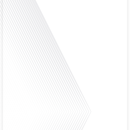
Avez-vous déjà envisagé de changer de région pour profiter d'un climat plus
ensoleillé et d'un cadre de vie différent ? Dans cet épisode de « 10 minutes,
le podcast des Français dans le monde » réalisé en partenariat avec Mon
chasseur immo, nous explorons les défis et les opportunités liés à la mobilité
internationale et à l'installation[...]
Avez-vous déjà envisagé comment le sport peut transformer une vie et ouvrir
des horizons culturels insoupçonnés ? Dans cet épisode proposé par La
radio des Français dans le monde dans le cadre de sa série "SPORT EXPAT",
nous explorons cette question fascinante en compagnie d'une invitée
exceptionnelle. Le sport n'est pas seulement une activité physique,[...]