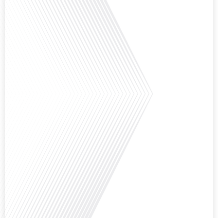
Comment l'éducation internationale peut-elle s'adapter aux défis modernes
tout en préservant son identité unique ? C'est la question que nous posons
aujourd'hui dans cet épisode proposé par le média "Français dans le Monde".
Avec des enjeux budgétaires et pédagogiques croissants, comment garantir
que l'éducation française à l'étranger continue de prospérer et de s'adapter
aux attentes[...]
Avez-vous déjà pensé à l'impact du football sur l'intégration et la diplomatie
internationale ? Dans cet épisode de "Français dans le Monde", le média de la
mobilité internationale, nous explorons ce sujet fascinant à travers le
parcours inspirant d'Hugo Sanudo. Rejoignez-nous pour découvrir comment