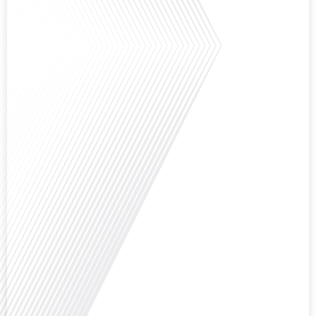
la politique et la société française ? Dans cet épisode exclusif proposé par
Français dans le Monde, le média de la mobilité internationale, nous
explorons ce sujet fascinant avec une invitée spéciale, qui nous offre un
aperçu précieux de la vie politique et[...]
Saviez-vous que Bruxelles est souvent appelée le Washington de l'Europe ?
Pourquoi cette ville, souvent associée à la pluie et aux institutions
européennes, attire-t-elle autant de ressortissants français? Sur Français
dans le monde, le média de la mobilité internationale, en partenariat avec
Lepetitjournalcom, ,nous explorons les raisons de cette fascination et ce qui
rend Bruxelles[...]