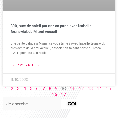
300 jours de soleil par an : on parle avec Isabelle
Brunswick de Miami Accueil
Une petite balade à Miami, ca vous tente ? Avec Isabelle Brunswick,
présidente de Miami Accueil, association faisant partie du réseau
FIAFE, prenons la direction
EN SAVOIR PLUS »
11/10/2023
10
1
2
3
4
5
6
7
8
9
11
12
13
14
15
16
17
GO!