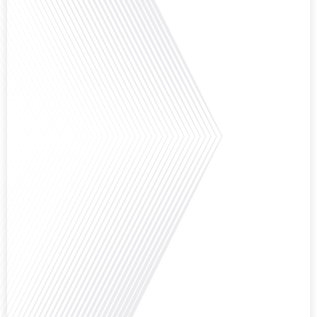
Avez-vous déjà envisagé de vivre dans un pays aussi complexe et fascinant
que la Russie en tant que Français expatrié ? Dans cet épisode proposé par
"Français dans le Monde (FDLM.fr), le média de la mobilité internationale,
nous explorons cette question en profondeur avec Valentin Le Normand, un
expatrié français qui a choisi de s'installer[...]
Comment l'éducation internationale peut-elle s'adapter aux défis modernes
tout en préservant son identité unique ? C'est la question que nous posons
aujourd'hui dans cet épisode proposé par le média "Français dans le Monde".
Avec des enjeux budgétaires et pédagogiques croissants, comment garantir
que l'éducation française à l'étranger continue de prospérer et de s'adapter