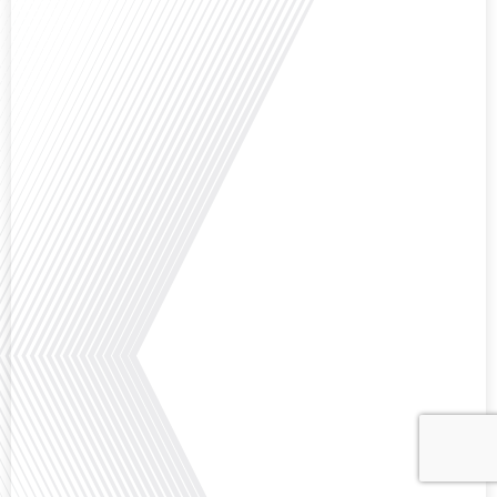
Avez-vous déjà envisagé comment le sport peut transformer une vie et ouvrir
des horizons culturels insoupçonnés ? Dans cet épisode proposé par La
radio des Français dans le monde dans le cadre de sa série "SPORT EXPAT",
nous explorons cette question fascinante en compagnie d'une invitée
exceptionnelle. Le sport n'est pas seulement une activité physique,[...]
Avez-vous déjà réfléchi à l'importance d'aborder les sujets délicats au sein
d'une relation amoureuse ? Français dans le monde (FDLM), le média de la
mobilité internationale nous invite à explorer cette question au micro de