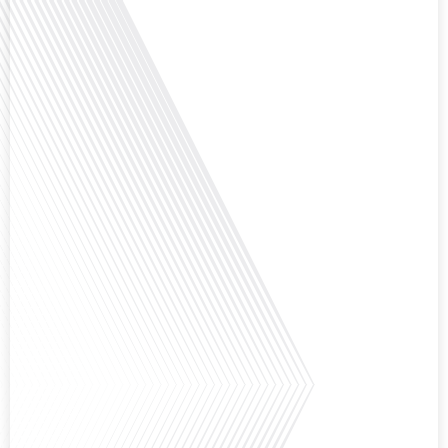
Avez-vous déjà réfléchi à la complexité de préparer votre retraite lorsque
vous avez vécu et travaillé dans plusieurs pays à travers le monde ? C'est une
question cruciale pour de nombreux expatriés français qui ont passé une
partie de leur vie professionnelle à l'international. Dans cet épisode de "10
minutes, le podcast des Français dans[...]
Avez-vous déjà envisagé de changer de région pour profiter d'un climat plus
ensoleillé et d'un cadre de vie différent ? Dans cet épisode de « 10 minutes,
le podcast des Français dans le monde » réalisé en partenariat avec Mon
chasseur immo, nous explorons les défis et les opportunités liés à la mobilité
internationale et à l'installation[...]