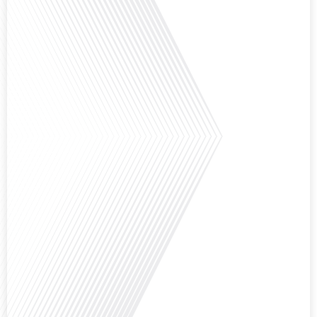
que la Russie en tant que Français expatrié ? Dans cet épisode proposé par
"Français dans le Monde (FDLM.fr), le média de la mobilité internationale,
nous explorons cette question en profondeur avec Valentin Le Normand, un
expatrié français qui a choisi de s'installer[...]
Comment l'éducation internationale peut-elle s'adapter aux défis modernes
tout en préservant son identité unique ? C'est la question que nous posons
aujourd'hui dans cet épisode proposé par le média "Français dans le Monde".
Avec des enjeux budgétaires et pédagogiques croissants, comment garantir
que l'éducation française à l'étranger continue de prospérer et de s'adapter
aux attentes[...]