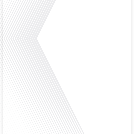
Avez-vous déjà pensé à l'impact du football sur l'intégration et la diplomatie
internationale ? Dans cet épisode de "Français dans le Monde", le média de la
mobilité internationale, nous explorons ce sujet fascinant à travers le
parcours inspirant d'Hugo Sanudo. Rejoignez-nous pour découvrir comment
le football peut être un vecteur puissant d'échanges culturels et
d'opportunités[...]
Avez-vous déjà réfléchi à l'impact que les expatriés français peuvent avoir sur
la politique et la société française ? Dans cet épisode exclusif proposé par
Français dans le Monde, le média de la mobilité internationale, nous
explorons ce sujet fascinant avec une invitée spéciale, qui nous offre un
aperçu précieux de la vie politique et[...]