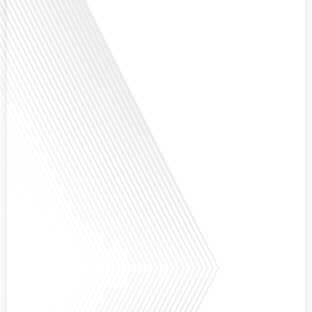
question cruciale pour de nombreux expatriés français qui ont passé une
partie de leur vie professionnelle à l'international. Dans cet épisode de "10
minutes, le podcast des Français dans[...]
Avez-vous déjà envisagé de changer de région pour profiter d'un climat plus
ensoleillé et d'un cadre de vie différent ? Dans cet épisode de « 10 minutes,
le podcast des Français dans le monde » réalisé en partenariat avec Mon
chasseur immo, nous explorons les défis et les opportunités liés à la mobilité
internationale et à l'installation[...]