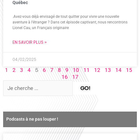
Québec
.Avez-vous déjà envisagé de tout quitter pour vivre une nouvelle
aventure à l’étranger ? Dans cet épisode captivant, nous rencontrons
Lionel Cau, un Français originaire
EN SAVOIR PLUS »
04/02/2025
5
1
2
3
4
6
7
8
9
10
11
12
13
14
15
16
17
GO!
Podcasts à ne pas louper !