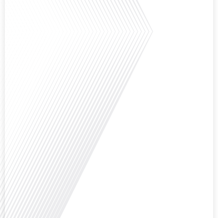
Saviez-vous que Bruxelles est souvent appelée le Washington de l'Europe ?
Pourquoi cette ville, souvent associée à la pluie et aux institutions
européennes, attire-t-elle autant de ressortissants français? Sur Français
dans le monde, le média de la mobilité internationale, en partenariat avec
Lepetitjournalcom, ,nous explorons les raisons de cette fascination et ce qui
rend Bruxelles[...]
Avez-vous déjà réfléchi à la complexité de préparer votre retraite lorsque
vous avez vécu et travaillé dans plusieurs pays à travers le monde ? C'est une