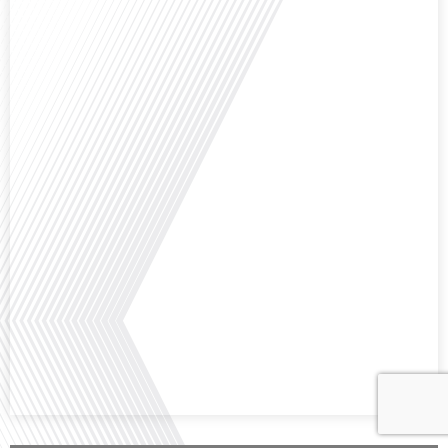
Avez-vous déjà envisagé comment le sport peut transformer une vie et ouvrir
des horizons culturels insoupçonnés ? Dans cet épisode proposé par La
radio des Français dans le monde dans le cadre de sa série "SPORT EXPAT",
nous explorons cette question fascinante en compagnie d'une invitée
exceptionnelle. Le sport n'est pas seulement une activité physique,[...]
Avez-vous déjà réfléchi à l'importance d'aborder les sujets délicats au sein
d'une relation amoureuse ? Français dans le monde (FDLM), le média de la
mobilité internationale nous invite à explorer cette question au micro de
Gauthier Seys : Sandy Kaufmann, auteure du livre "Les couples heureux
osent aborder les sujets qui fâchent". Ensemble, ils discutent[...]