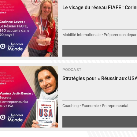
Le visage du réseau FIAFE : Cori
▶︎
Écouter
Mobilité internationale • Préparer son départ
PODCAST
Stratégies pour « Réussir aux USA
Coaching • Economie / Entrepreneuriat