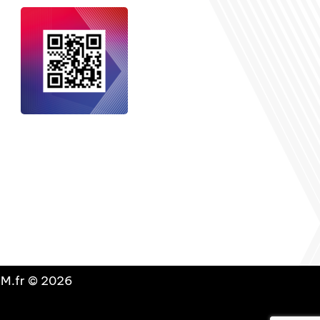
nçais dans le monde
, le média de la
 internationale est un média LIBRE &
NDANT. Pour soutenir notre travail,
vous pouvez réaliser un don à notre
ation :
Un petit geste pour de faire
avancer un GRAND projet !
DLM.fr © 2026