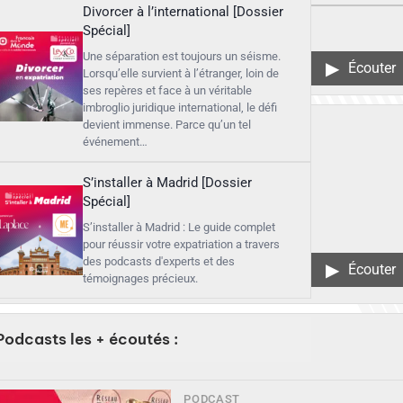
Divorcer à l’international [Dossier
Spécial]
Une séparation est toujours un séisme.
▶︎
Écouter
Lorsqu’elle survient à l’étranger, loin de
ses repères et face à un véritable
imbroglio juridique international, le défi
devient immense. Parce qu’un tel
événement…
S’installer à Madrid [Dossier
Spécial]
S’installer à Madrid : Le guide complet
pour réussir votre expatriation a travers
des podcasts d'experts et des
▶︎
Écouter
témoignages précieux.
Podcasts les + écoutés :
PODCAST