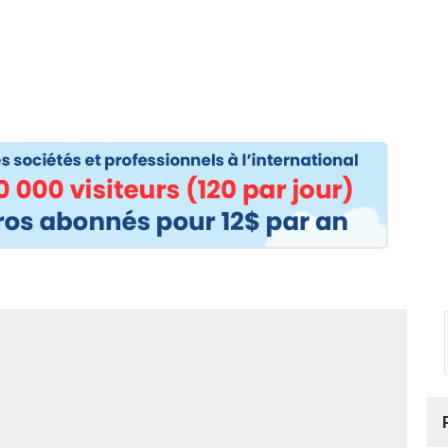
os
Nos podcasts
Podcasts INFOS
Dossiers Spéciaux
Vivre à …
Le 