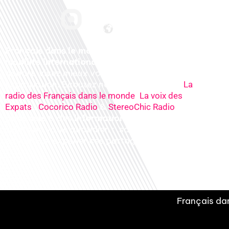
Français dans le monde, le média de la
mobilité internationale
. Préparez votre
départ, vivez mieux votre
expatriation. Ecoutez nos
radios
en ligne (
La
,
radio des Français dans le monde
La voix des
,
&
), nos
Expats
Cocorico Radio
StereoChic Radio
podcasts
& des
informations
sur tous les
sujets de votre quotidien : ,santé, business,
éducation, expériences partagées, experts…
Français dan