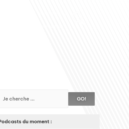
Club des Partenaires
Contactez-nous
Communiquez avec FDLM Pub
GO!
Podcasts du moment :