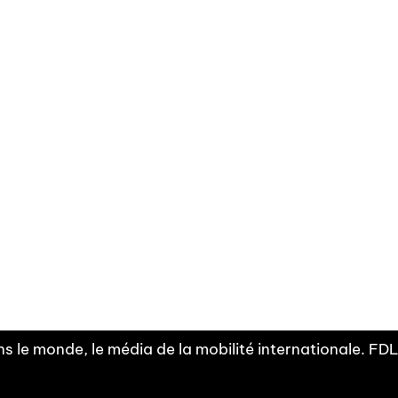
Facebook
Linkedin
X
Instagram
Fra
Youtube
mobilité
INDEPE
associ
s le monde, le média de la mobilité internationale. F