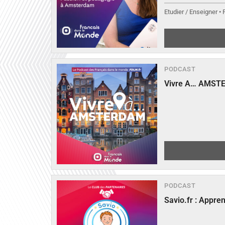
Etudier / Enseigner •
PODCAST
Vivre A… AMST
PODCAST
Savio.fr : Appre