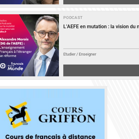
PODCAST
L’AEFE en mutation : la vision du
Etudier / Enseigner