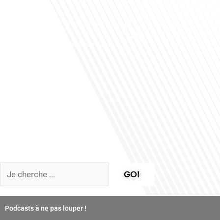
Club des Partenaires
Contactez-nous
Communiquez avec FDLM Pub
GO!
Podcasts à ne pas louper !