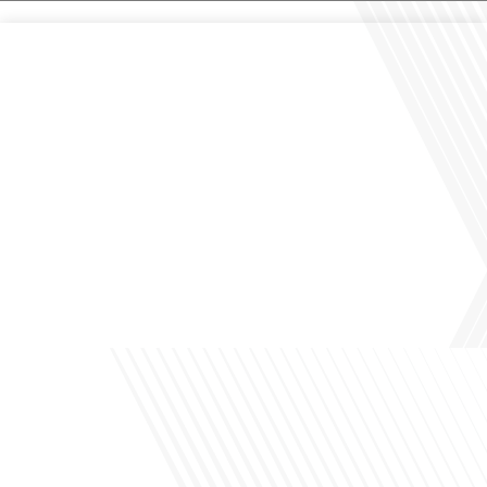
Comment la voix des expatriés est-elle entendue dans les couloirs de
l'Assemblée nationale ? Cette question, souvent posée mais rarement explorée
en profondeur, est au cœur de notre épisode d'aujourd'hui. Nous vous invitons à
réfléchir à l'impact des Français vivant à l'étranger sur la politique nationale et à
la manière dont leurs préoccupations sont prises[...]