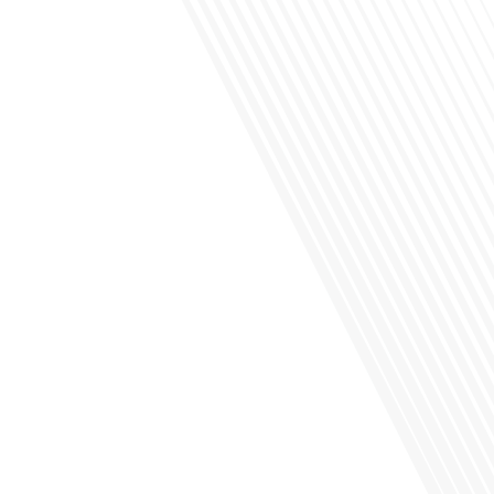
Avez-vous déjà envisagé de vivre dans un pays aussi complexe et fascinant que
la Russie en tant que Français expatrié ? Dans cet épisode proposé par "Français
dans le Monde (FDLM.fr), le média de la mobilité internationale, nous explorons
cette question en profondeur avec Valentin Le Normand, un expatrié français qui
a choisi de s'installer[...]
Comment l'éducation internationale peut-elle s'adapter aux défis modernes tout
en préservant son identité unique ? C'est la question que nous posons
aujourd'hui dans cet épisode proposé par le média "Français dans le Monde".
Avec des enjeux budgétaires et pédagogiques croissants, comment garantir que
l'éducation française à l'étranger continue de prospérer et de s'adapter aux
attentes[...]