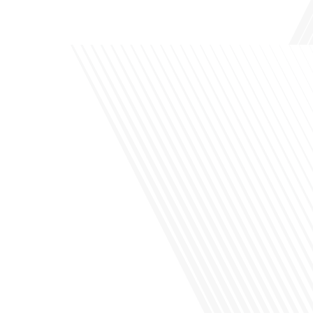
de leur vie professionnelle à l'international. Dans cet épisode de "10 minutes, le
podcast des Français dans[...]
Avez-vous déjà envisagé de changer de région pour profiter d'un climat plus
ensoleillé et d'un cadre de vie différent ? Dans cet épisode de « 10 minutes, le
podcast des Français dans le monde » réalisé en partenariat avec Mon chasseur
immo, nous explorons les défis et les opportunités liés à la mobilité
internationale et à l'installation[...]
Avez-vous déjà envisagé comment le sport peut transformer une vie et ouvrir