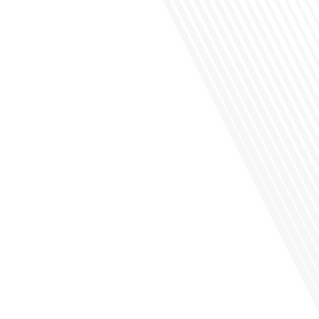
Saviez-vous que Bruxelles est souvent appelée le Washington de l'Europe ?
Pourquoi cette ville, souvent associée à la pluie et aux institutions européennes,
attire-t-elle autant de ressortissants français? Sur Français dans le monde, le
média de la mobilité internationale, en partenariat avec Lepetitjournalcom, ,nous
explorons les raisons de cette fascination et ce qui rend Bruxelles[...]
Avez-vous déjà réfléchi à la complexité de préparer votre retraite lorsque vous
avez vécu et travaillé dans plusieurs pays à travers le monde ? C'est une
question cruciale pour de nombreux expatriés français qui ont passé une partie