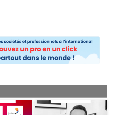
os
Nos podcasts
Podcasts INFOS
Dossiers Spéciaux
Vivre à …
Le 
Page
e
Page
Page
Page
Page
Page
Page