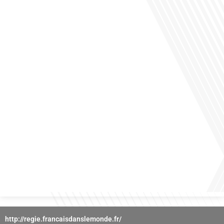
des horizons culturels insoupçonnés ? Dans cet épisode proposé par La radio
des Français dans le monde dans le cadre de sa série "SPORT EXPAT", nous
explorons cette question fascinante en compagnie d'une invitée exceptionnelle.
Le sport n'est pas seulement une activité physique,[...]
Avez-vous déjà réfléchi à l'importance d'aborder les sujets délicats au sein d'une
relation amoureuse ? Français dans le monde (FDLM), le média de la mobilité
internationale nous invite à explorer cette question au micro de Gauthier Seys :
Sandy Kaufmann, auteure du livre "Les couples heureux osent aborder les sujets
qui fâchent". Ensemble, ils discutent[...]
http://regie.francaisdanslemonde.fr/