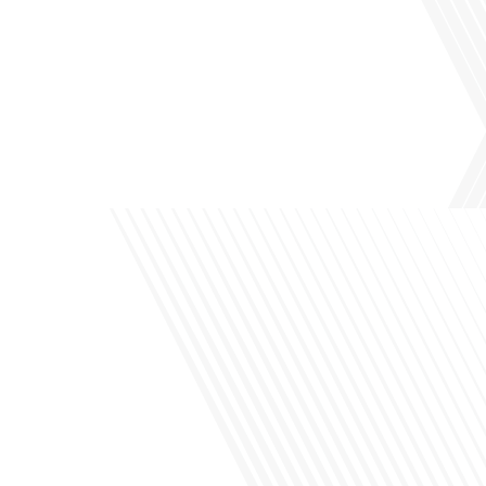
Avez-vous déjà pensé à l'impact du football sur l'intégration et la diplomatie
internationale ? Dans cet épisode de "Français dans le Monde", le média de la
mobilité internationale, nous explorons ce sujet fascinant à travers le parcours
inspirant d'Hugo Sanudo. Rejoignez-nous pour découvrir comment le football
peut être un vecteur puissant d'échanges culturels et d'opportunités[...]
Avez-vous déjà réfléchi à l'impact que les expatriés français peuvent avoir sur la
politique et la société française ? Dans cet épisode exclusif proposé par Français
dans le Monde, le média de la mobilité internationale, nous explorons ce sujet
fascinant avec une invitée spéciale, qui nous offre un aperçu précieux de la vie
politique et[...]