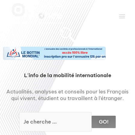
Aller
Men
au
contenu
Le Club des Partenaires
Communiquez avec FDLM Pub
L'info de la mobilité internationale
Actualités, analyses et conseils pour les Français
qui vivent, étudient ou travaillent à l’étranger.
GO!