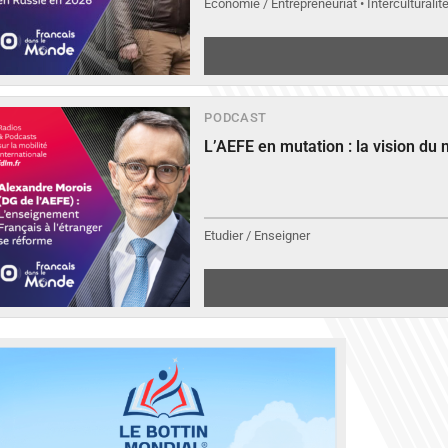
Economie / Entrepreneuriat • Interculturalit
PODCAST
L’AEFE en mutation : la vision du
Etudier / Enseigner