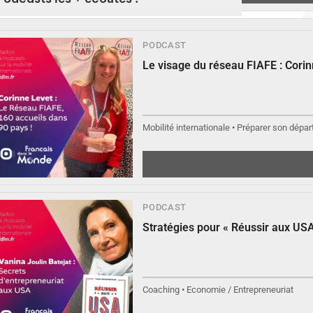
PODCAST
Le visage du réseau FIAFE : Cori
Mobilité internationale • Préparer son départ
▶
PODCAST
Stratégies pour « Réussir aux USA
Coaching • Economie / Entrepreneuriat
▶