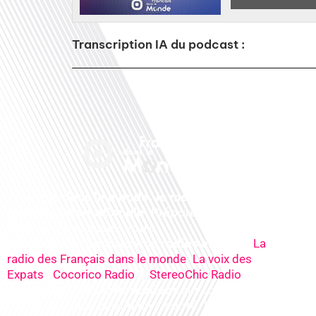
Transcription IA du podcast :
Français dans le monde, le média de la
mobilité internationale
. Préparez votre
départ, vivez mieux votre
expatriation. Ecoutez nos
radios
en ligne (
La
,
radio des Français dans le monde
La voix des
,
&
), nos
Expats
Cocorico Radio
StereoChic Radio
podcasts
& des
informations
sur tous les
sujets de votre quotidien : ,santé, business,