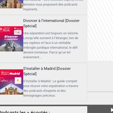
témoins vous proposent des podcasts
inspirants.
Divorcer à l’international [Dossier
Spécial]
Une séparation est toujours un séisme.
Lorsqu’elle survient à l’étranger, loin de
ses repères et face à un véritable
imbroglio juridique international, le défi
devient immense. Parce qu’un tel
événement…
S’installer à Madrid [Dossier
Spécial]
S’installer à Madrid : Le guide complet
pour réussir votre expatriation a travers
des podcasts d'experts et des
témoignages précieux.
▶
Podcasts les + écoutés :