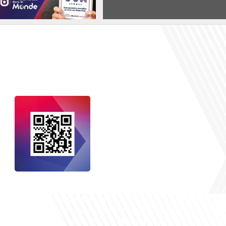
nçais dans le monde
, le média de la
 internationale est un média LIBRE &
NDANT. Pour soutenir notre travail,
vous pouvez réaliser un don à notre