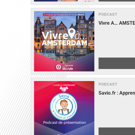
PODCAST
Vivre A… AMST
PODCAST
Savio.fr : Appre