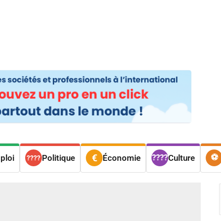
os
Nos podcasts
Podcasts INFOS
Dossiers Spéciaux
Vivre à …
Le 
ploi
Politique
Économie
Culture