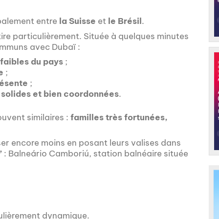
palement entre
la Suisse
et
le Brésil
.
attire particulièrement. Située à quelques minutes
communs avec Dubaï :
 faibles du pays
;
e
;
résente
;
s solides et bien coordonnées
.
uvent similaires :
familles très fortunées,
.
ser encore moins en posant leurs valises dans
”
: Balneário Camboriú, station balnéaire située
culièrement dynamique.