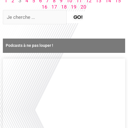
3
1
2
4
5
6
7
8
9
10
11
12
13
14
15
16
17
18
19
20
GO!
Podcasts à ne pas louper !
Comment la voix des expatriés est-elle entendue dans les couloirs de
l'Assemblée nationale ? Cette question, souvent posée mais rarement