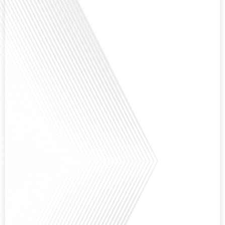
explorée en profondeur, est au cœur de notre épisode d'aujourd'hui. Nous
vous invitons à réfléchir à l'impact des Français vivant à l'étranger sur la
politique nationale et à la manière dont leurs préoccupations sont prises[...]
Avez-vous déjà envisagé de vivre dans un pays aussi complexe et fascinant
que la Russie en tant que Français expatrié ? Dans cet épisode proposé par
"Français dans le Monde (FDLM.fr), le média de la mobilité internationale,
nous explorons cette question en profondeur avec Valentin Le Normand, un
expatrié français qui a choisi de s'installer[...]