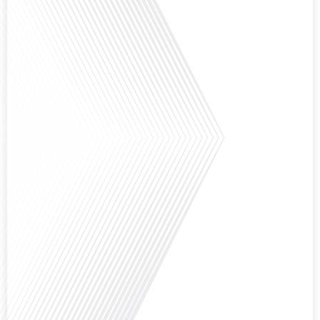
Avez-vous déjà réfléchi à l'impact que les expatriés français peuvent avoir sur
la politique et la société française ? Dans cet épisode exclusif proposé par
Français dans le Monde, le média de la mobilité internationale, nous
explorons ce sujet fascinant avec une invitée spéciale, qui nous offre un
aperçu précieux de la vie politique et[...]
Saviez-vous que Bruxelles est souvent appelée le Washington de l'Europe ?
Pourquoi cette ville, souvent associée à la pluie et aux institutions
européennes, attire-t-elle autant de ressortissants français? Sur Français
dans le monde, le média de la mobilité internationale, en partenariat avec