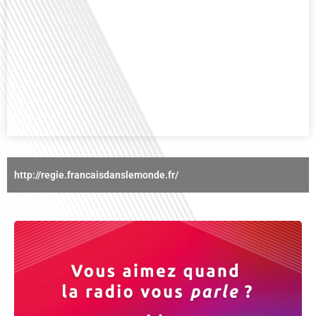
Avez-vous déjà réfléchi à l'importance d'aborder les sujets délicats au sein
d'une relation amoureuse ? Français dans le monde (FDLM), le média de la
mobilité internationale nous invite à explorer cette question au micro de
Gauthier Seys : Sandy Kaufmann, auteure du livre "Les couples heureux
osent aborder les sujets qui fâchent". Ensemble, ils discutent[...]
http://regie.francaisdanslemonde.fr/