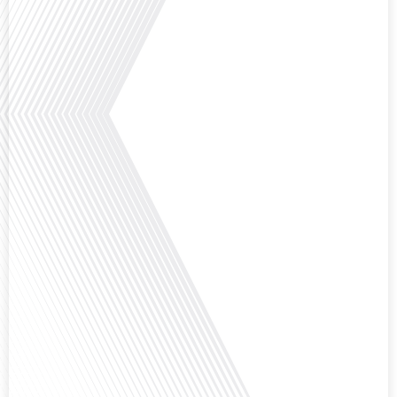
Lepetitjournalcom, ,nous explorons les raisons de cette fascination et ce qui
rend Bruxelles[...]
Avez-vous déjà réfléchi à la complexité de préparer votre retraite lorsque
vous avez vécu et travaillé dans plusieurs pays à travers le monde ? C'est une
question cruciale pour de nombreux expatriés français qui ont passé une
partie de leur vie professionnelle à l'international. Dans cet épisode de "10
minutes, le podcast des Français dans[...]
Avez-vous déjà envisagé de changer de région pour profiter d'un climat plus