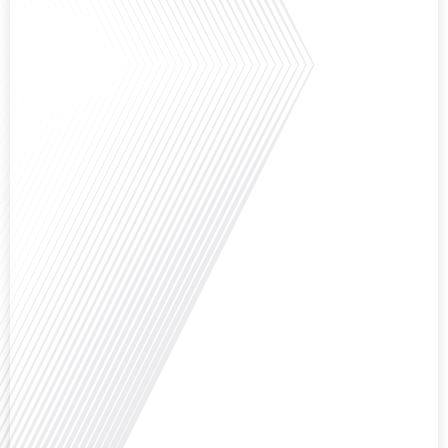
ensoleillé et d'un cadre de vie différent ? Dans cet épisode de « 10 minutes,
le podcast des Français dans le monde » réalisé en partenariat avec Mon
chasseur immo, nous explorons les défis et les opportunités liés à la mobilité
internationale et à l'installation[...]
Avez-vous déjà envisagé comment le sport peut transformer une vie et ouvrir
des horizons culturels insoupçonnés ? Dans cet épisode proposé par La
radio des Français dans le monde dans le cadre de sa série "SPORT EXPAT",
nous explorons cette question fascinante en compagnie d'une invitée
exceptionnelle. Le sport n'est pas seulement une activité physique,[...]