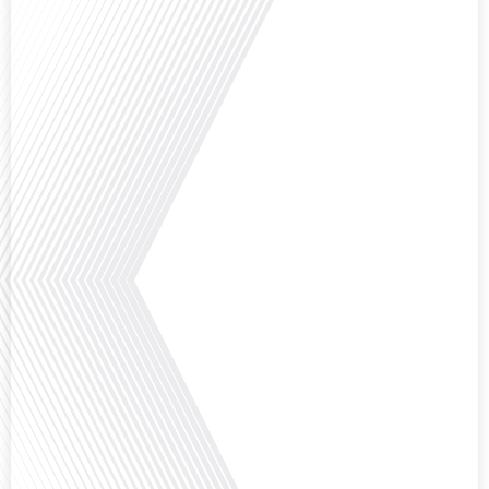
Comment l'éducation internationale peut-elle s'adapter aux défis modernes
tout en préservant son identité unique ? C'est la question que nous posons
aujourd'hui dans cet épisode proposé par le média "Français dans le Monde".
Avec des enjeux budgétaires et pédagogiques croissants, comment garantir
que l'éducation française à l'étranger continue de prospérer et de s'adapter
aux attentes[...]
Avez-vous déjà pensé à l'impact du football sur l'intégration et la diplomatie
internationale ? Dans cet épisode de "Français dans le Monde", le média de la
mobilité internationale, nous explorons ce sujet fascinant à travers le
parcours inspirant d'Hugo Sanudo. Rejoignez-nous pour découvrir comment
le football peut être un vecteur puissant d'échanges culturels et
d'opportunités[...]