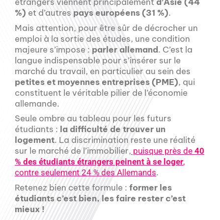
étrangers viennent principalement
d’Asie (44
%)
et d’autres
pays européens (31 %)
.
Mais attention, pour être sûr de décrocher un
emploi à la sortie des études, une condition
majeure s’impose :
parler allemand
. C’est la
langue indispensable pour s’insérer sur le
marché du travail, en particulier au sein des
petites et moyennes entreprises (PME)
, qui
constituent le véritable pilier de l’économie
allemande.
Seule ombre au tableau pour les futurs
étudiants :
la difficulté de trouver un
logement
. La discrimination reste une réalité
sur le marché de l’immobilier,
puisque près de
40
% des étudiants étrangers peinent à se loger
,
.
contre seulement 24 % des Allemands
Retenez bien cette formule :
former les
étudiants c’est bien, les faire rester c’est
mieux !