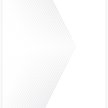
Comment l'éducation internationale peut-elle s'adapter aux défis modernes
tout en préservant son identité unique ? C'est la question que nous posons
aujourd'hui dans cet épisode proposé par le média "Français dans le Monde".
Avec des enjeux budgétaires et pédagogiques croissants, comment garantir
que l'éducation française à l'étranger continue de prospérer et de s'adapter
aux attentes[...]
Avez-vous déjà pensé à l'impact du football sur l'intégration et la diplomatie
internationale ? Dans cet épisode de "Français dans le Monde", le média de la