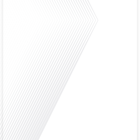
Saviez-vous que Bruxelles est souvent appelée le Washington de l'Europe ?
Pourquoi cette ville, souvent associée à la pluie et aux institutions
européennes, attire-t-elle autant de ressortissants français? Sur Français
dans le monde, le média de la mobilité internationale, en partenariat avec
Lepetitjournalcom, ,nous explorons les raisons de cette fascination et ce qui
rend Bruxelles[...]
Avez-vous déjà réfléchi à la complexité de préparer votre retraite lorsque
vous avez vécu et travaillé dans plusieurs pays à travers le monde ? C'est une
question cruciale pour de nombreux expatriés français qui ont passé une
partie de leur vie professionnelle à l'international. Dans cet épisode de "10
minutes, le podcast des Français dans[...]