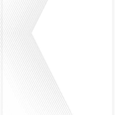
mobilité internationale, nous explorons ce sujet fascinant à travers le
parcours inspirant d'Hugo Sanudo. Rejoignez-nous pour découvrir comment
le football peut être un vecteur puissant d'échanges culturels et
d'opportunités[...]
Avez-vous déjà réfléchi à l'impact que les expatriés français peuvent avoir sur
la politique et la société française ? Dans cet épisode exclusif proposé par
Français dans le Monde, le média de la mobilité internationale, nous
explorons ce sujet fascinant avec une invitée spéciale, qui nous offre un
aperçu précieux de la vie politique et[...]