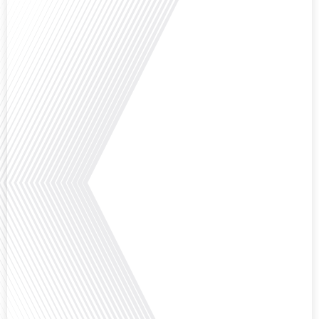
Comment la voix des expatriés est-elle entendue dans les couloirs de
l'Assemblée nationale ? Cette question, souvent posée mais rarement
explorée en profondeur, est au cœur de notre épisode d'aujourd'hui. Nous
vous invitons à réfléchir à l'impact des Français vivant à l'étranger sur la
politique nationale et à la manière dont leurs préoccupations sont prises[...]
Avez-vous déjà envisagé de vivre dans un pays aussi complexe et fascinant
que la Russie en tant que Français expatrié ? Dans cet épisode proposé par
"Français dans le Monde (FDLM.fr), le média de la mobilité internationale,
nous explorons cette question en profondeur avec Valentin Le Normand, un
expatrié français qui a choisi de s'installer[...]