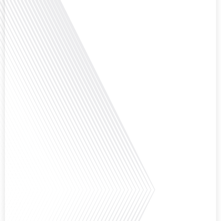
Avez-vous déjà envisagé de changer de région pour profiter d'un climat plus
ensoleillé et d'un cadre de vie différent ? Dans cet épisode de « 10 minutes,
le podcast des Français dans le monde » réalisé en partenariat avec Mon
chasseur immo, nous explorons les défis et les opportunités liés à la mobilité
internationale et à l'installation[...]
Avez-vous déjà envisagé comment le sport peut transformer une vie et ouvrir
des horizons culturels insoupçonnés ? Dans cet épisode proposé par La
radio des Français dans le monde dans le cadre de sa série "SPORT EXPAT",
nous explorons cette question fascinante en compagnie d'une invitée