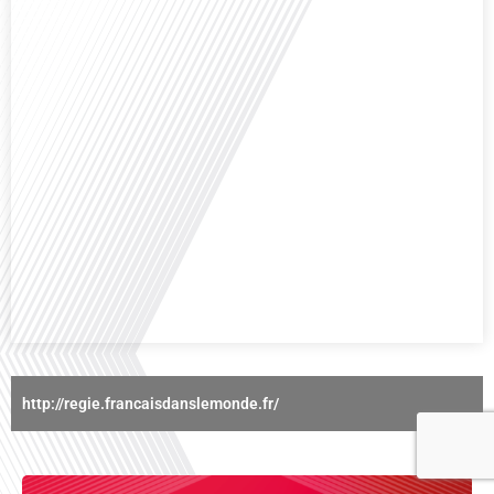
exceptionnelle. Le sport n'est pas seulement une activité physique,[...]
Avez-vous déjà réfléchi à l'importance d'aborder les sujets délicats au sein
d'une relation amoureuse ? Français dans le monde (FDLM), le média de la
mobilité internationale nous invite à explorer cette question au micro de
Gauthier Seys : Sandy Kaufmann, auteure du livre "Les couples heureux
osent aborder les sujets qui fâchent". Ensemble, ils discutent[...]
http://regie.francaisdanslemonde.fr/