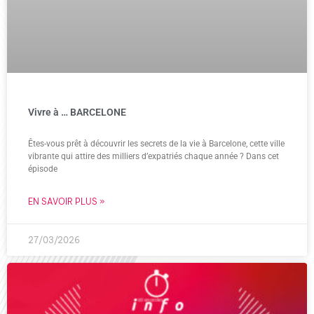
Vivre à … BARCELONE
Êtes-vous prêt à découvrir les secrets de la vie à Barcelone, cette ville
vibrante qui attire des milliers d’expatriés chaque année ? Dans cet
épisode
EN SAVOIR PLUS »
27/03/2026