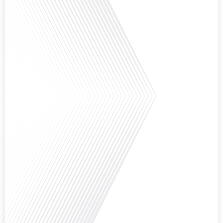
Avez-vous déjà réfléchi à la complexité de préparer votre retraite lorsque
vous avez vécu et travaillé dans plusieurs pays à travers le monde ? C'est une
question cruciale pour de nombreux expatriés français qui ont passé une
partie de leur vie professionnelle à l'international. Dans cet épisode de "10
minutes, le podcast des Français dans[...]
Avez-vous déjà envisagé de changer de région pour profiter d'un climat plus
ensoleillé et d'un cadre de vie différent ? Dans cet épisode de « 10 minutes,
le podcast des Français dans le monde » réalisé en partenariat avec Mon
chasseur immo, nous explorons les défis et les opportunités liés à la mobilité
internationale et à l'installation[...]