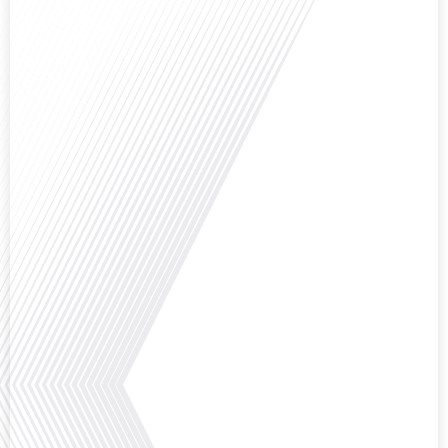
Avez-vous déjà envisagé de vivre dans un pays aussi complexe et fascinant
que la Russie en tant que Français expatrié ? Dans cet épisode proposé par
"Français dans le Monde (FDLM.fr), le média de la mobilité internationale,
nous explorons cette question en profondeur avec Valentin Le Normand, un
expatrié français qui a choisi de s'installer[...]
Comment l'éducation internationale peut-elle s'adapter aux défis modernes
tout en préservant son identité unique ? C'est la question que nous posons
aujourd'hui dans cet épisode proposé par le média "Français dans le Monde".
Avec des enjeux budgétaires et pédagogiques croissants, comment garantir
que l'éducation française à l'étranger continue de prospérer et de s'adapter
aux attentes[...]