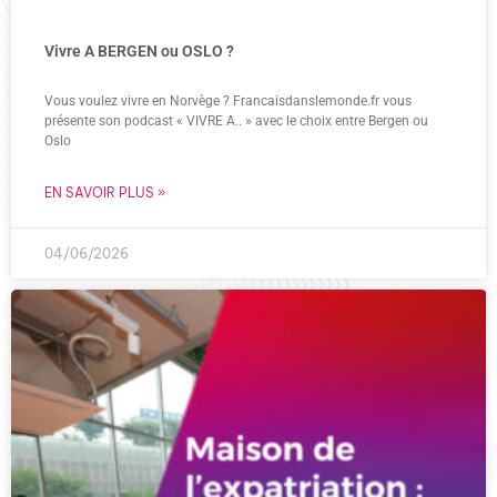
Vivre A BERGEN ou OSLO ?
Vous voulez vivre en Norvège ? Francaisdanslemonde.fr vous
présente son podcast « VIVRE A.. » avec le choix entre Bergen ou
Oslo
EN SAVOIR PLUS »
04/06/2026