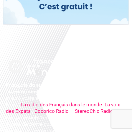
Français dans le monde, le média de la mobilité
internationale
. Préparez votre départ, vivez
mieux votre expatriation. Ecoutez nos
radios
en
ligne (
,
La radio des Français dans le monde
La voix
,
&
),
des Expats
Cocorico Radio
StereoChic Radio
nos
podcasts
& des
informations
sur tous les
sujets de votre quotidien : ,santé, business,
éducation, expériences partagées, experts…