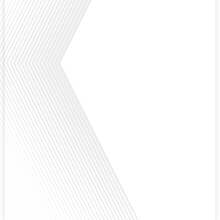
Avez-vous déjà envisagé comment le sport peut transformer une vie et ouvrir
des horizons culturels insoupçonnés ? Dans cet épisode proposé par La
radio des Français dans le monde dans le cadre de sa série "SPORT EXPAT",
nous explorons cette question fascinante en compagnie d'une invitée
exceptionnelle. Le sport n'est pas seulement une activité physique,[...]
Avez-vous déjà réfléchi à l'importance d'aborder les sujets délicats au sein
d'une relation amoureuse ? Français dans le monde (FDLM), le média de la
mobilité internationale nous invite à explorer cette question au micro de
Gauthier Seys : Sandy Kaufmann, auteure du livre "Les couples heureux
osent aborder les sujets qui fâchent". Ensemble, ils discutent[...]