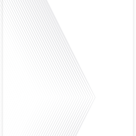
Avez-vous déjà pensé à l'impact du football sur l'intégration et la diplomatie
internationale ? Dans cet épisode de "Français dans le Monde", le média de la
mobilité internationale, nous explorons ce sujet fascinant à travers le
parcours inspirant d'Hugo Sanudo. Rejoignez-nous pour découvrir comment
le football peut être un vecteur puissant d'échanges culturels et
d'opportunités[...]
Avez-vous déjà réfléchi à l'impact que les expatriés français peuvent avoir sur
la politique et la société française ? Dans cet épisode exclusif proposé par
Français dans le Monde, le média de la mobilité internationale, nous
explorons ce sujet fascinant avec une invitée spéciale, qui nous offre un