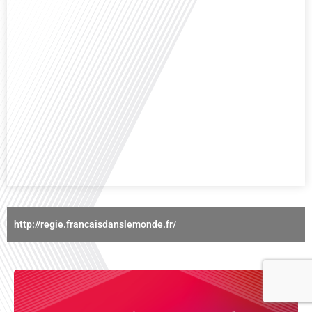
Avez-vous déjà réfléchi à l'importance d'aborder les sujets délicats au sein
d'une relation amoureuse ? Français dans le monde (FDLM), le média de la
mobilité internationale nous invite à explorer cette question au micro de
Gauthier Seys : Sandy Kaufmann, auteure du livre "Les couples heureux
osent aborder les sujets qui fâchent". Ensemble, ils discutent[...]
http://regie.francaisdanslemonde.fr/