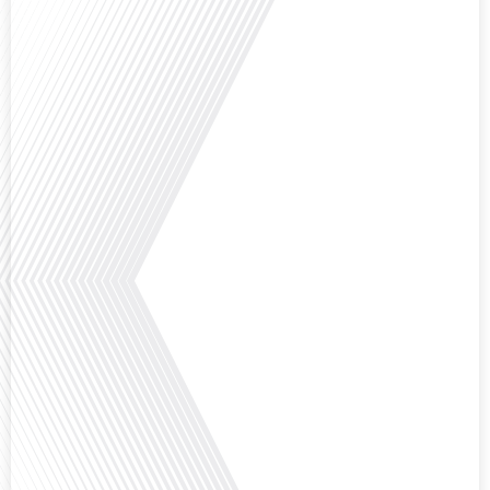
Comment la voix des expatriés est-elle entendue dans les couloirs de
l'Assemblée nationale ? Cette question, souvent posée mais rarement
explorée en profondeur, est au cœur de notre épisode d'aujourd'hui. Nous
vous invitons à réfléchir à l'impact des Français vivant à l'étranger sur la
politique nationale et à la manière dont leurs préoccupations sont prises[...]
Avez-vous déjà envisagé de vivre dans un pays aussi complexe et fascinant
que la Russie en tant que Français expatrié ? Dans cet épisode proposé par
"Français dans le Monde (FDLM.fr), le média de la mobilité internationale,
nous explorons cette question en profondeur avec Valentin Le Normand, un
expatrié français qui a choisi de s'installer[...]