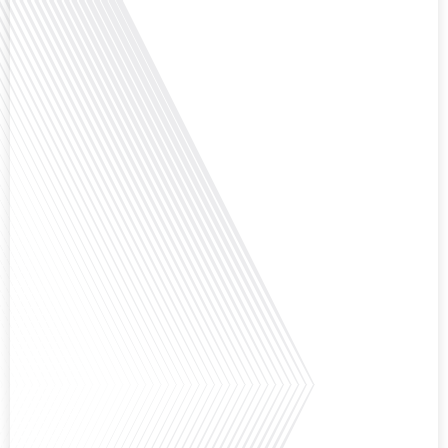
Avez-vous déjà envisagé de changer de région pour profiter d'un climat plus
ensoleillé et d'un cadre de vie différent ? Dans cet épisode de « 10 minutes,
le podcast des Français dans le monde » réalisé en partenariat avec Mon
chasseur immo, nous explorons les défis et les opportunités liés à la mobilité
internationale et à l'installation[...]
Avez-vous déjà envisagé comment le sport peut transformer une vie et ouvrir
des horizons culturels insoupçonnés ? Dans cet épisode proposé par La
radio des Français dans le monde dans le cadre de sa série "SPORT EXPAT",
nous explorons cette question fascinante en compagnie d'une invitée
exceptionnelle. Le sport n'est pas seulement une activité physique,[...]