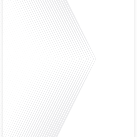
Comment l'éducation internationale peut-elle s'adapter aux défis modernes
tout en préservant son identité unique ? C'est la question que nous posons
aujourd'hui dans cet épisode proposé par le média "Français dans le Monde".
Avec des enjeux budgétaires et pédagogiques croissants, comment garantir
que l'éducation française à l'étranger continue de prospérer et de s'adapter
aux attentes[...]
Avez-vous déjà pensé à l'impact du football sur l'intégration et la diplomatie
internationale ? Dans cet épisode de "Français dans le Monde", le média de la
mobilité internationale, nous explorons ce sujet fascinant à travers le
parcours inspirant d'Hugo Sanudo. Rejoignez-nous pour découvrir comment