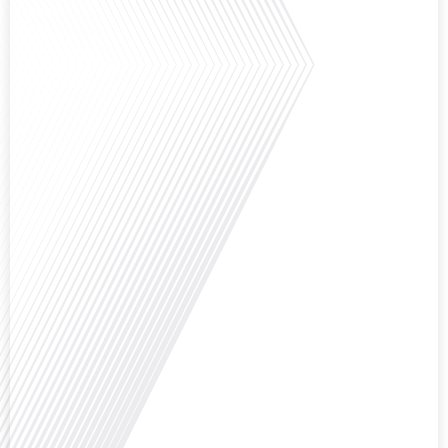
Pourquoi cette ville, souvent associée à la pluie et aux institutions
européennes, attire-t-elle autant de ressortissants français? Sur Français
dans le monde, le média de la mobilité internationale, en partenariat avec
Lepetitjournalcom, ,nous explorons les raisons de cette fascination et ce qui
rend Bruxelles[...]
Avez-vous déjà réfléchi à la complexité de préparer votre retraite lorsque
vous avez vécu et travaillé dans plusieurs pays à travers le monde ? C'est une
question cruciale pour de nombreux expatriés français qui ont passé une
partie de leur vie professionnelle à l'international. Dans cet épisode de "10
minutes, le podcast des Français dans[...]