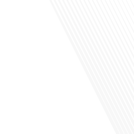
Avez-vous déjà envisagé de vivre dans un pays aussi complexe et fascinant que
la Russie en tant que Français expatrié ? Dans cet épisode proposé par "Français
dans le Monde (FDLM.fr), le média de la mobilité internationale, nous explorons
cette question en profondeur avec Valentin Le Normand, un expatrié français qui
a choisi de s'installer[...]
Comment l'éducation internationale peut-elle s'adapter aux défis modernes tout
en préservant son identité unique ? C'est la question que nous posons
aujourd'hui dans cet épisode proposé par le média "Français dans le Monde".
Avec des enjeux budgétaires et pédagogiques croissants, comment garantir que
l'éducation française à l'étranger continue de prospérer et de s'adapter aux
attentes[...]