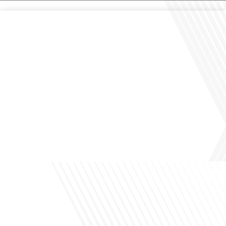
Comment la voix des expatriés est-elle entendue dans les couloirs de
l'Assemblée nationale ? Cette question, souvent posée mais rarement explorée
en profondeur, est au cœur de notre épisode d'aujourd'hui. Nous vous invitons à
réfléchir à l'impact des Français vivant à l'étranger sur la politique nationale et à
la manière dont leurs préoccupations sont prises[...]