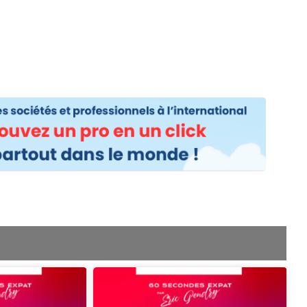
os
Nos podcasts
Podcasts INFOS
Dossiers Spéciaux
Vivre à …
Le 
Page
age
Page
Page
Page
Page
Page
Page
Page