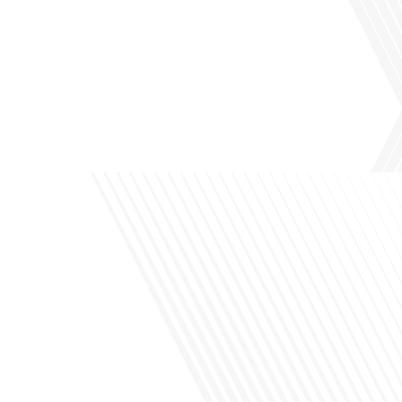
Avez-vous déjà pensé à l'impact du football sur l'intégration et la diplomatie
internationale ? Dans cet épisode de "Français dans le Monde", le média de la
mobilité internationale, nous explorons ce sujet fascinant à travers le parcours
inspirant d'Hugo Sanudo. Rejoignez-nous pour découvrir comment le football
peut être un vecteur puissant d'échanges culturels et d'opportunités[...]
Avez-vous déjà réfléchi à l'impact que les expatriés français peuvent avoir sur la
politique et la société française ? Dans cet épisode exclusif proposé par Français
dans le Monde, le média de la mobilité internationale, nous explorons ce sujet
fascinant avec une invitée spéciale, qui nous offre un aperçu précieux de la vie
politique et[...]