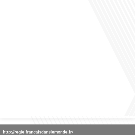
des horizons culturels insoupçonnés ? Dans cet épisode proposé par La radio
des Français dans le monde dans le cadre de sa série "SPORT EXPAT", nous
explorons cette question fascinante en compagnie d'une invitée exceptionnelle.
Le sport n'est pas seulement une activité physique,[...]
Avez-vous déjà réfléchi à l'importance d'aborder les sujets délicats au sein d'une
relation amoureuse ? Français dans le monde (FDLM), le média de la mobilité
internationale nous invite à explorer cette question au micro de Gauthier Seys :
Sandy Kaufmann, auteure du livre "Les couples heureux osent aborder les sujets
qui fâchent". Ensemble, ils discutent[...]
http://regie.francaisdanslemonde.fr/