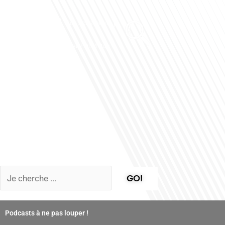
Club des Partenaires
Contactez-nous
Communiquez avec FDLM Pub
GO!
Podcasts à ne pas louper !