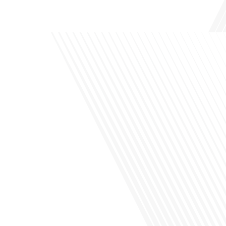
de leur vie professionnelle à l'international. Dans cet épisode de "10 minutes, le
podcast des Français dans[...]
Avez-vous déjà envisagé de changer de région pour profiter d'un climat plus
ensoleillé et d'un cadre de vie différent ? Dans cet épisode de « 10 minutes, le
podcast des Français dans le monde » réalisé en partenariat avec Mon chasseur
immo, nous explorons les défis et les opportunités liés à la mobilité
internationale et à l'installation[...]
Avez-vous déjà envisagé comment le sport peut transformer une vie et ouvrir