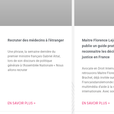
Recruter des médecins à l’étranger
Maitre Florence Le
publie un guide prat
reconnaitre les déc
Une phrase, la semaine dernière du
premier ministre français Gabriel Attal,
justice en France
lors de son discours de politique
générale à l’Assemblée Nationale « Nous
Avocate en Droit Intern
allons recruter
retrouvons Maitre Flore
Brachet, déjà invitée su
Francaisdanslemonde.fr
multimédia d’aide à la 
internationale. Avec so
EN SAVOIR PLUS »
EN SAVOIR PLUS »