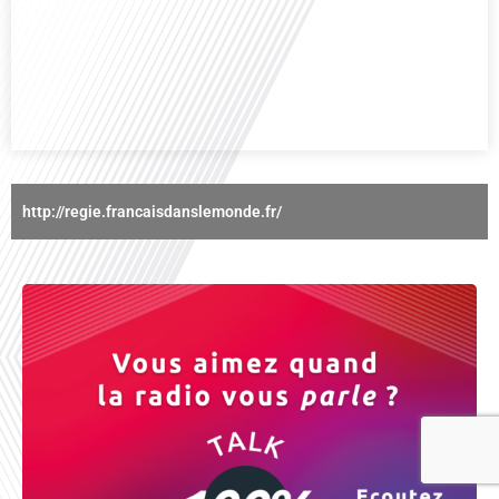
d'une relation amoureuse ? Français dans le monde (FDLM), le média de la
mobilité internationale nous invite à explorer cette question au micro de
Gauthier Seys : Sandy Kaufmann, auteure du livre "Les couples heureux
osent aborder les sujets qui fâchent". Ensemble, ils discutent[...]
http://regie.francaisdanslemonde.fr/