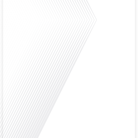
Avez-vous déjà réfléchi à la complexité de préparer votre retraite lorsque
vous avez vécu et travaillé dans plusieurs pays à travers le monde ? C'est une
question cruciale pour de nombreux expatriés français qui ont passé une
partie de leur vie professionnelle à l'international. Dans cet épisode de "10
minutes, le podcast des Français dans[...]
Avez-vous déjà envisagé de changer de région pour profiter d'un climat plus
ensoleillé et d'un cadre de vie différent ? Dans cet épisode de « 10 minutes,
le podcast des Français dans le monde » réalisé en partenariat avec Mon