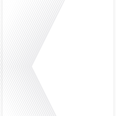
Avez-vous déjà envisagé de vivre dans un pays aussi complexe et fascinant
que la Russie en tant que Français expatrié ? Dans cet épisode proposé par
"Français dans le Monde (FDLM.fr), le média de la mobilité internationale,
nous explorons cette question en profondeur avec Valentin Le Normand, un
expatrié français qui a choisi de s'installer[...]
Comment l'éducation internationale peut-elle s'adapter aux défis modernes
tout en préservant son identité unique ? C'est la question que nous posons
aujourd'hui dans cet épisode proposé par le média "Français dans le Monde".