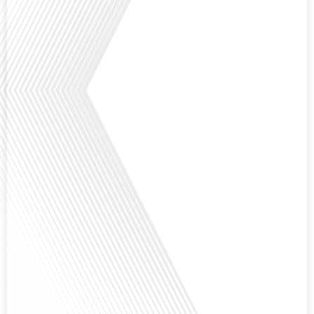
Avez-vous déjà réfléchi à l'impact que les expatriés français peuvent avoir sur
la politique et la société française ? Dans cet épisode exclusif proposé par
Français dans le Monde, le média de la mobilité internationale, nous
explorons ce sujet fascinant avec une invitée spéciale, qui nous offre un
aperçu précieux de la vie politique et[...]
Saviez-vous que Bruxelles est souvent appelée le Washington de l'Europe ?
Pourquoi cette ville, souvent associée à la pluie et aux institutions
européennes, attire-t-elle autant de ressortissants français? Sur Français
dans le monde, le média de la mobilité internationale, en partenariat avec
Lepetitjournalcom, ,nous explorons les raisons de cette fascination et ce qui
rend Bruxelles[...]