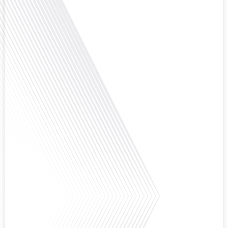
chasseur immo, nous explorons les défis et les opportunités liés à la mobilité
internationale et à l'installation[...]
Avez-vous déjà envisagé comment le sport peut transformer une vie et ouvrir
des horizons culturels insoupçonnés ? Dans cet épisode proposé par La
radio des Français dans le monde dans le cadre de sa série "SPORT EXPAT",
nous explorons cette question fascinante en compagnie d'une invitée
exceptionnelle. Le sport n'est pas seulement une activité physique,[...]
Avez-vous déjà réfléchi à l'importance d'aborder les sujets délicats au sein