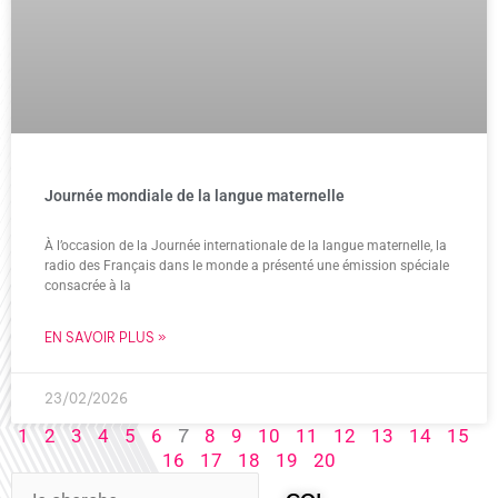
Journée mondiale de la langue maternelle
À l’occasion de la Journée internationale de la langue maternelle, la
radio des Français dans le monde a présenté une émission spéciale
consacrée à la
EN SAVOIR PLUS »
23/02/2026
7
1
2
3
4
5
6
8
9
10
11
12
13
14
15
16
17
18
19
20