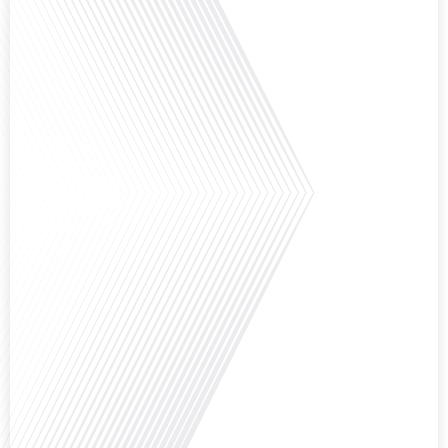
Avec des enjeux budgétaires et pédagogiques croissants, comment garantir
que l'éducation française à l'étranger continue de prospérer et de s'adapter
aux attentes[...]
Avez-vous déjà pensé à l'impact du football sur l'intégration et la diplomatie
internationale ? Dans cet épisode de "Français dans le Monde", le média de la
mobilité internationale, nous explorons ce sujet fascinant à travers le
parcours inspirant d'Hugo Sanudo. Rejoignez-nous pour découvrir comment
le football peut être un vecteur puissant d'échanges culturels et
d'opportunités[...]