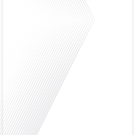
Saviez-vous que Bruxelles est souvent appelée le Washington de l'Europe ?
Pourquoi cette ville, souvent associée à la pluie et aux institutions
européennes, attire-t-elle autant de ressortissants français? Sur Français
dans le monde, le média de la mobilité internationale, en partenariat avec
Lepetitjournalcom, ,nous explorons les raisons de cette fascination et ce qui
rend Bruxelles[...]
Avez-vous déjà réfléchi à la complexité de préparer votre retraite lorsque
vous avez vécu et travaillé dans plusieurs pays à travers le monde ? C'est une