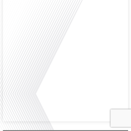
Avez-vous déjà envisagé comment le sport peut transformer une vie et ouvrir
des horizons culturels insoupçonnés ? Dans cet épisode proposé par La
radio des Français dans le monde dans le cadre de sa série "SPORT EXPAT",
nous explorons cette question fascinante en compagnie d'une invitée
exceptionnelle. Le sport n'est pas seulement une activité physique,[...]
Avez-vous déjà réfléchi à l'importance d'aborder les sujets délicats au sein
d'une relation amoureuse ? Français dans le monde (FDLM), le média de la
mobilité internationale nous invite à explorer cette question au micro de
Gauthier Seys : Sandy Kaufmann, auteure du livre "Les couples heureux
osent aborder les sujets qui fâchent". Ensemble, ils discutent[...]