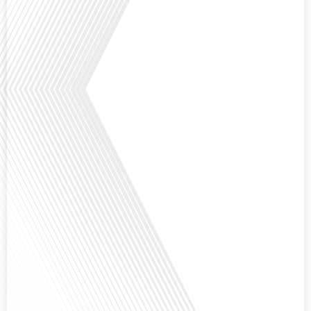
Avez-vous déjà pensé à l'impact du football sur l'intégration et la diplomatie
internationale ? Dans cet épisode de "Français dans le Monde", le média de la
mobilité internationale, nous explorons ce sujet fascinant à travers le
parcours inspirant d'Hugo Sanudo. Rejoignez-nous pour découvrir comment
le football peut être un vecteur puissant d'échanges culturels et
d'opportunités[...]
Avez-vous déjà réfléchi à l'impact que les expatriés français peuvent avoir sur
la politique et la société française ? Dans cet épisode exclusif proposé par
Français dans le Monde, le média de la mobilité internationale, nous
explorons ce sujet fascinant avec une invitée spéciale, qui nous offre un
aperçu précieux de la vie politique et[...]