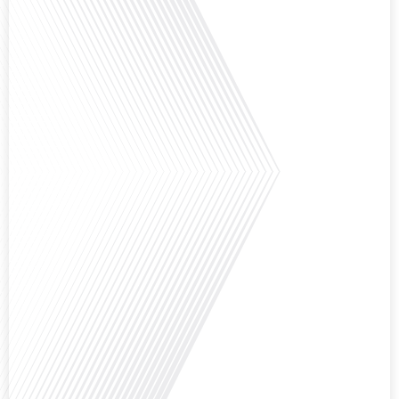
que la Russie en tant que Français expatrié ? Dans cet épisode proposé par
"Français dans le Monde (FDLM.fr), le média de la mobilité internationale,
nous explorons cette question en profondeur avec Valentin Le Normand, un
expatrié français qui a choisi de s'installer[...]
Comment l'éducation internationale peut-elle s'adapter aux défis modernes
tout en préservant son identité unique ? C'est la question que nous posons
aujourd'hui dans cet épisode proposé par le média "Français dans le Monde".
Avec des enjeux budgétaires et pédagogiques croissants, comment garantir
que l'éducation française à l'étranger continue de prospérer et de s'adapter
aux attentes[...]