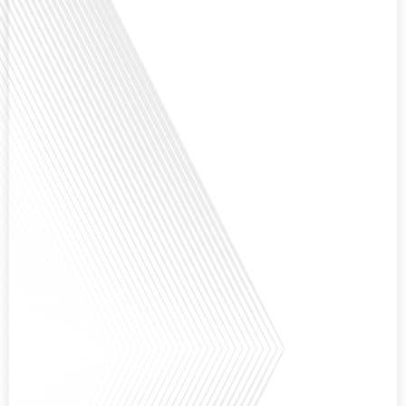
question cruciale pour de nombreux expatriés français qui ont passé une
partie de leur vie professionnelle à l'international. Dans cet épisode de "10
minutes, le podcast des Français dans[...]
Avez-vous déjà envisagé de changer de région pour profiter d'un climat plus
ensoleillé et d'un cadre de vie différent ? Dans cet épisode de « 10 minutes,
le podcast des Français dans le monde » réalisé en partenariat avec Mon
chasseur immo, nous explorons les défis et les opportunités liés à la mobilité
internationale et à l'installation[...]