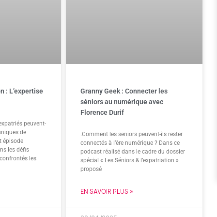
n : L’expertise
Granny Geek : Connecter les
séniors au numérique avec
Florence Durif
xpatriés peuvent-
 uniques de
.Comment les seniors peuvent-ils rester
et épisode
connectés à l’ère numérique ? Dans ce
ns les défis
podcast réalisé dans le cadre du dossier
confrontés les
spécial « Les Séniors & l’expatriation »
proposé
EN SAVOIR PLUS »