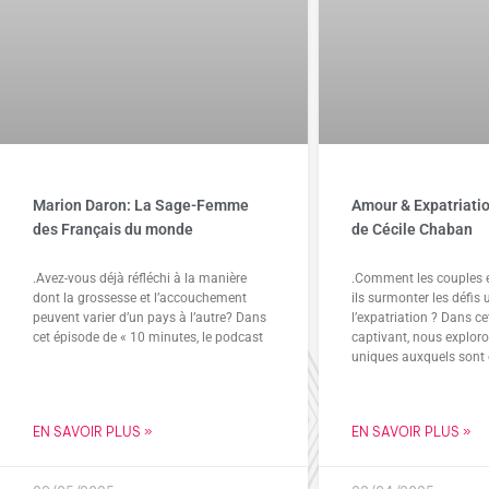
Marion Daron: La Sage-Femme
Amour & Expatriatio
des Français du monde
de Cécile Chaban
.Avez-vous déjà réfléchi à la manière
.Comment les couples e
dont la grossesse et l’accouchement
ils surmonter les défis
peuvent varier d’un pays à l’autre? Dans
l’expatriation ? Dans c
cet épisode de « 10 minutes, le podcast
captivant, nous exploro
uniques auxquels sont 
EN SAVOIR PLUS »
EN SAVOIR PLUS »