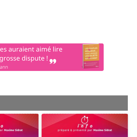
os
Nos podcasts
Podcasts INFOS
Dossiers Spéciaux
Vivre à …
Le 
ge
Page
Page
Page
Page
Page
Page
Page
Page