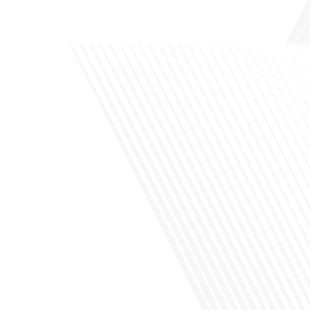
podcast des Français dans[...]
Avez-vous déjà envisagé de changer de région pour profiter d'un climat plus
ensoleillé et d'un cadre de vie différent ? Dans cet épisode de « 10 minutes, le
podcast des Français dans le monde » réalisé en partenariat avec Mon chasseur
immo, nous explorons les défis et les opportunités liés à la mobilité
internationale et à l'installation[...]
Avez-vous déjà envisagé comment le sport peut transformer une vie et ouvrir