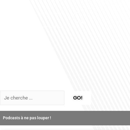
Club des Partenaires
Contactez-nous
Communiquez avec FDLM Pub
GO!
Podcasts à ne pas louper !