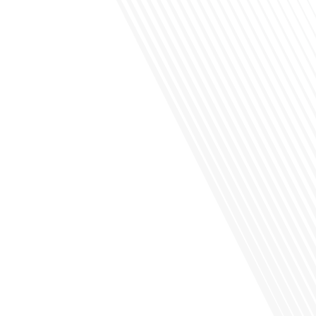
la Russie en tant que Français expatrié ? Dans cet épisode proposé par "Français
dans le Monde (FDLM.fr), le média de la mobilité internationale, nous explorons
cette question en profondeur avec Valentin Le Normand, un expatrié français qui
a choisi de s'installer[...]
Comment l'éducation internationale peut-elle s'adapter aux défis modernes tout
en préservant son identité unique ? C'est la question que nous posons
aujourd'hui dans cet épisode proposé par le média "Français dans le Monde".
Avec des enjeux budgétaires et pédagogiques croissants, comment garantir que
l'éducation française à l'étranger continue de prospérer et de s'adapter aux
attentes[...]