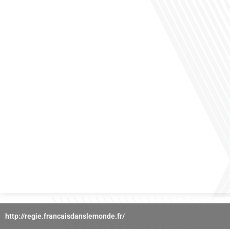
des horizons culturels insoupçonnés ? Dans cet épisode proposé par La radio
des Français dans le monde dans le cadre de sa série "SPORT EXPAT", nous
explorons cette question fascinante en compagnie d'une invitée exceptionnelle.
Le sport n'est pas seulement une activité physique,[...]
Avez-vous déjà réfléchi à l'importance d'aborder les sujets délicats au sein d'une
relation amoureuse ? Français dans le monde (FDLM), le média de la mobilité
internationale nous invite à explorer cette question au micro de Gauthier Seys :
Sandy Kaufmann, auteure du livre "Les couples heureux osent aborder les sujets
qui fâchent". Ensemble, ils discutent[...]
http://regie.francaisdanslemonde.fr/