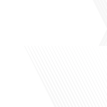
Avez-vous déjà pensé à l'impact du football sur l'intégration et la diplomatie
internationale ? Dans cet épisode de "Français dans le Monde", le média de la
mobilité internationale, nous explorons ce sujet fascinant à travers le parcours
inspirant d'Hugo Sanudo. Rejoignez-nous pour découvrir comment le football
peut être un vecteur puissant d'échanges culturels et d'opportunités[...]
Avez-vous déjà réfléchi à l'impact que les expatriés français peuvent avoir sur la
politique et la société française ? Dans cet épisode exclusif proposé par Français
dans le Monde, le média de la mobilité internationale, nous explorons ce sujet
fascinant avec une invitée spéciale, qui nous offre un aperçu précieux de la vie
politique et[...]