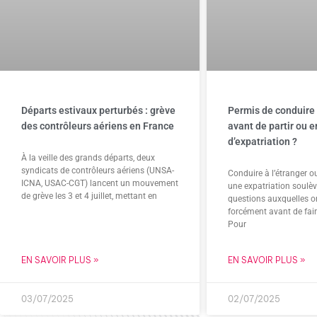
Départs estivaux perturbés : grève
Permis de conduire 
des contrôleurs aériens en France
avant de partir ou 
d’expatriation ?
À la veille des grands départs, deux
syndicats de contrôleurs aériens (UNSA-
Conduire à l’étranger o
ICNA, USAC-CGT) lancent un mouvement
une expatriation soulè
de grève les 3 et 4 juillet, mettant en
questions auxquelles o
forcément avant de fair
Pour
EN SAVOIR PLUS »
EN SAVOIR PLUS »
03/07/2025
02/07/2025