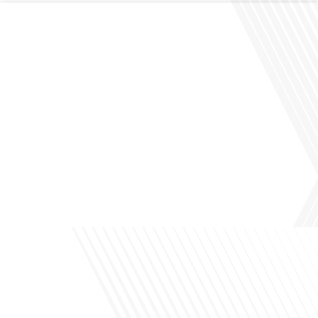
Comment la voix des expatriés est-elle entendue dans les couloirs de
l'Assemblée nationale ? Cette question, souvent posée mais rarement explorée
en profondeur, est au cœur de notre épisode d'aujourd'hui. Nous vous invitons à
réfléchir à l'impact des Français vivant à l'étranger sur la politique nationale et à
la manière dont leurs préoccupations sont prises[...]
Avez-vous déjà envisagé de vivre dans un pays aussi complexe et fascinant que