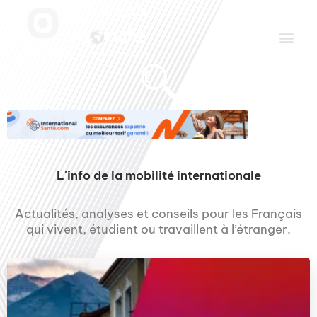
Aller
Men
au
contenu
Le Club des Partenaires
Communiquez avec FDLM Pub
L'info de la mobilité internationale
Actualités, analyses et conseils pour les Français
qui vivent, étudient ou travaillent à l’étranger.