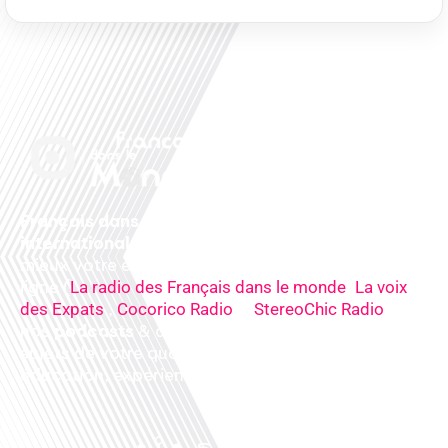
Français dans le monde, le média de la mobilité
internationale
. Préparez votre départ, vivez
mieux votre expatriation. Ecoutez nos
radios
en
ligne (
,
La radio des Français dans le monde
La voix
,
&
),
des Expats
Cocorico Radio
StereoChic Radio
nos
podcasts
& des
informations
sur tous les
sujets de votre quotidien : ,santé, business,
éducation, expériences partagées, experts…