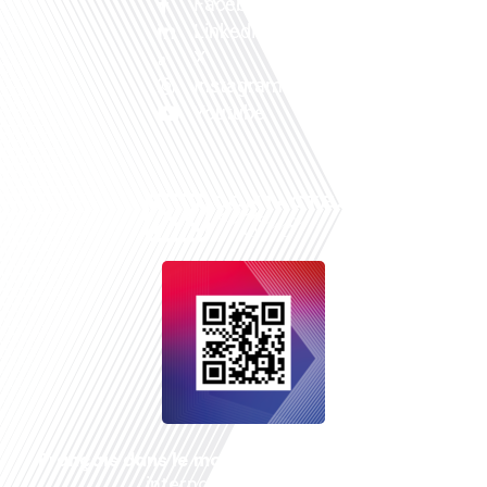
Facebook
Linkedin
X
Instagram
Youtube
Français dans le monde
, le média de la mobilité
internationale est un média LIBRE &