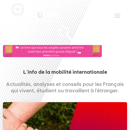
Aller
Men
au
contenu
Le Club des Partenaires
Communiquez avec FDLM Pub
L'info de la mobilité internationale
Actualités, analyses et conseils pour les Français
qui vivent, étudient ou travaillent à l’étranger.