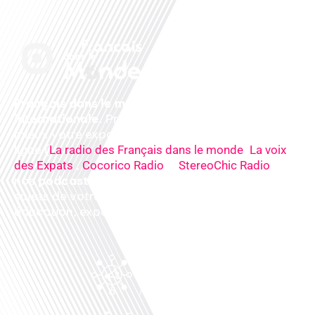
Français dans le monde, le média de la mobilité
internationale
. Préparez votre départ, vivez
mieux votre expatriation. Ecoutez nos
radios
en
ligne (
,
La radio des Français dans le monde
La voix
,
&
),
des Expats
Cocorico Radio
StereoChic Radio
nos
podcasts
& des
informations
sur tous les
sujets de votre quotidien : ,santé, business,
éducation, expériences partagées, experts…