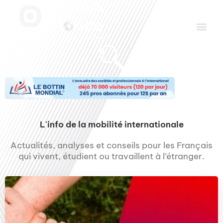
Aller
Men
au
contenu
Le Club des Partenaires
Communiquez avec FDLM Pub
L'info de la mobilité internationale
Actualités, analyses et conseils pour les Français
qui vivent, étudient ou travaillent à l’étranger.