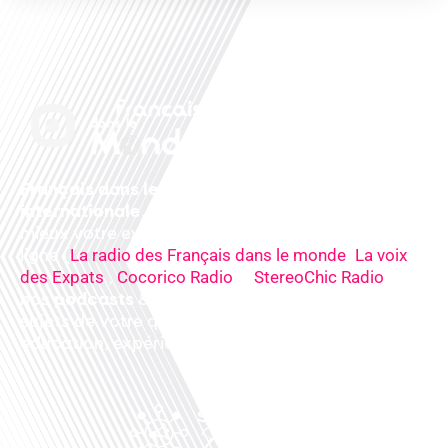
Français dans le monde, le média de la mobilité
internationale
. Préparez votre départ, vivez
mieux votre expatriation. Ecoutez nos
radios
en
ligne (
,
La radio des Français dans le monde
La voix
,
&
),
des Expats
Cocorico Radio
StereoChic Radio
nos
podcasts
& des
informations
sur tous les
sujets de votre quotidien : ,santé, business,
éducation, expériences partagées, experts…