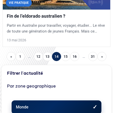
VIE PRATIQUE
Fin de l’eldorado australien ?
Partir en Australie pour travailler, voyager, étudier... Le rêve
de toute une génération de jeunes Français. Mais ce…
13 mai 2026
«
1
…
12
13
14
15
16
…
31
»
Filtrer l'actualité
Par zone geographique
Monde