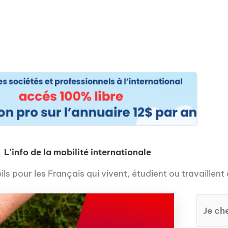
os
Nos podcasts
Podcasts INFOS
Dossiers Spéciaux
Vivre à …
Le 
L'info de la mobilité internationale
ls pour les Français qui vivent, étudient ou travaillent 