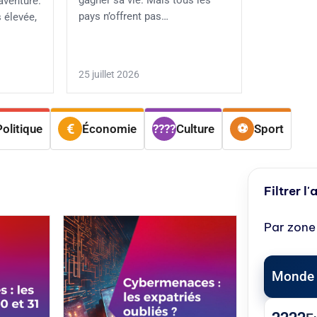
gagner sa vie. Mais tous les
aventure.
pays n’offrent pas…
 élevée,
25 juillet 2026
Politique
Économie
Culture
Sport
Filtrer l'
Par zone
Monde