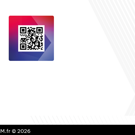
nçais dans le monde
, le média de la
 internationale est un média LIBRE &
NDANT. Pour soutenir notre travail,
vous pouvez réaliser un don à notre
ation :
Un petit geste pour de faire
avancer un GRAND projet !
DLM.fr © 2026