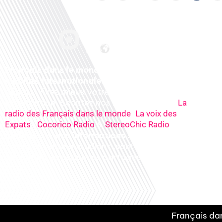
Français dans le monde, le média de la
mobilité internationale
. Préparez votre
départ, vivez mieux votre
expatriation. Ecoutez nos
radios
en ligne (
La
,
radio des Français dans le monde
La voix des
,
&
), nos
Expats
Cocorico Radio
StereoChic Radio
podcasts
& des
informations
sur tous les
sujets de votre quotidien : ,santé, business,
éducation, expériences partagées, experts…
Français dan