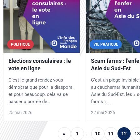
POLITIQUE
VIE PRATIQUE
Elections consulaires : le
Scam farms : l’enfe
vote en ligne
Asie du Sud-Est
C’est le grand rendez-vous
C’est un piège invisible 
démocratique pour la diaspora,
au cauchemar humanita
et pour beaucoup, cela va se
Asie du Sud-Est, les « 
passer à portée de…
farms »,…
25 mai 2026
22 mai 2026
«
1
…
10
11
12
13