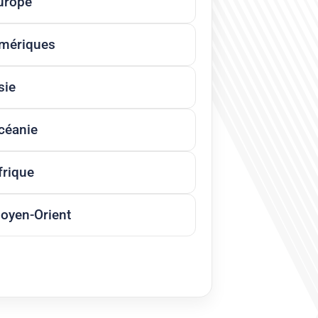
urope
mériques
sie
céanie
frique
oyen-Orient