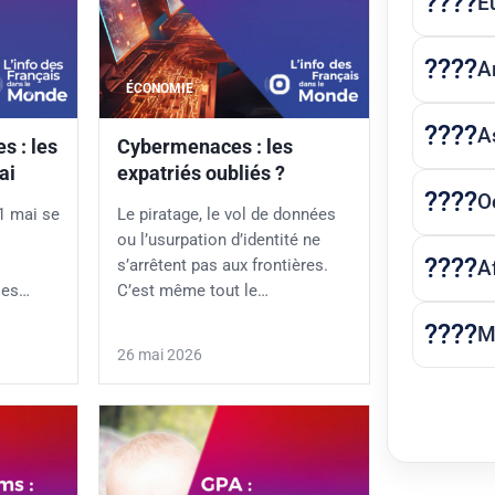
E
A
ÉCONOMIE
A
s : les
Cybermenaces : les
ai
expatriés oubliés ?
O
1 mai se
Le piratage, le vol de données
ou l’usurpation d’identité ne
A
s’arrêtent pas aux frontières.
les…
C’est même tout le…
M
26 mai 2026