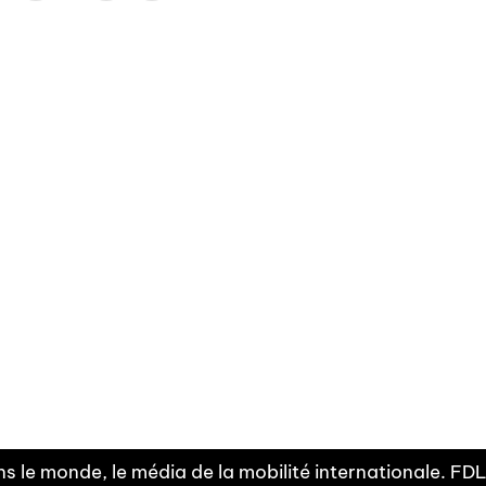
Facebook
Linkedin
X
Instagram
Fra
Youtube
mobilité
INDEPE
associ
s le monde, le média de la mobilité internationale. F