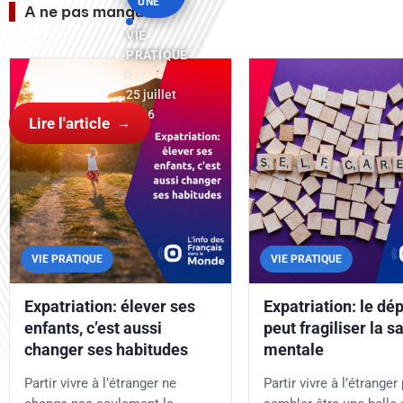
UNE
A ne pas manquer
VIE
PRATIQUE
•
25 juillet
2026
Lire l'article
VIE PRATIQUE
VIE PRATIQUE
Expatriation: élever ses
Expatriation: le dé
enfants, c’est aussi
peut fragiliser la s
changer ses habitudes
mentale
Partir vivre à l’étranger ne
Partir vivre à l’étranger