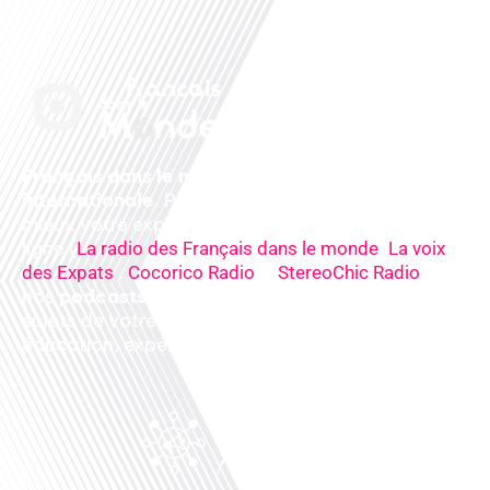
Français dans le monde, le média de la mobilité
internationale
. Préparez votre départ, vivez
mieux votre expatriation. Ecoutez nos
radios
en
ligne (
,
La radio des Français dans le monde
La voix
,
&
),
des Expats
Cocorico Radio
StereoChic Radio
nos
podcasts
& des
informations
sur tous les
sujets de votre quotidien : ,santé, business,
éducation, expériences partagées, experts…