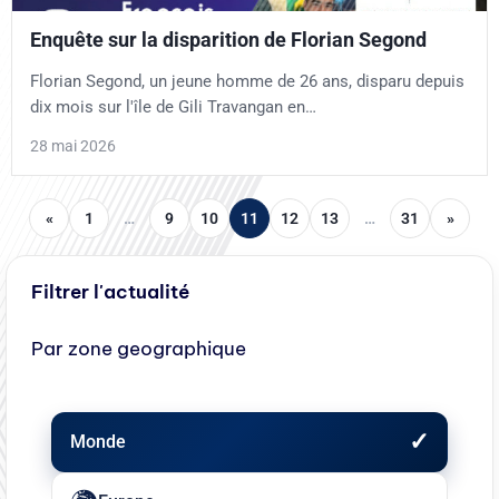
Enquête sur la disparition de Florian Segond
Florian Segond, un jeune homme de 26 ans, disparu depuis
dix mois sur l'île de Gili Travangan en…
28 mai 2026
«
1
…
9
10
11
12
13
…
31
»
Filtrer l'actualité
Par zone geographique
Monde