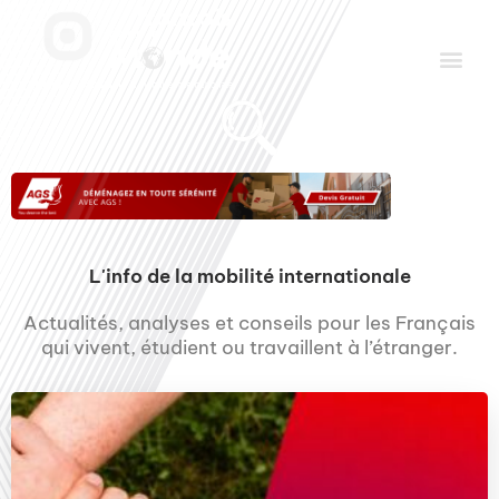
Aller
Men
au
contenu
Le Club des Partenaires
Communiquez avec FDLM Pub
L'info de la mobilité internationale
Actualités, analyses et conseils pour les Français
qui vivent, étudient ou travaillent à l’étranger.