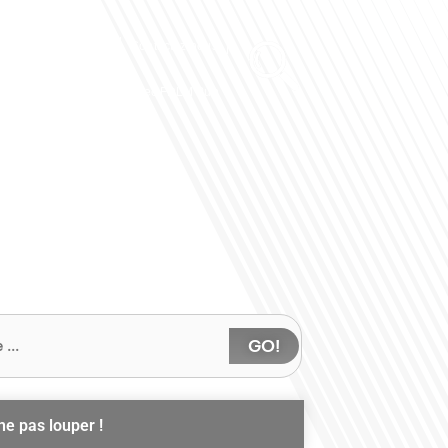
Club des Partenaires
Contactez-nous
Communiquez avec FDLM Pub
GO!
ne pas louper !