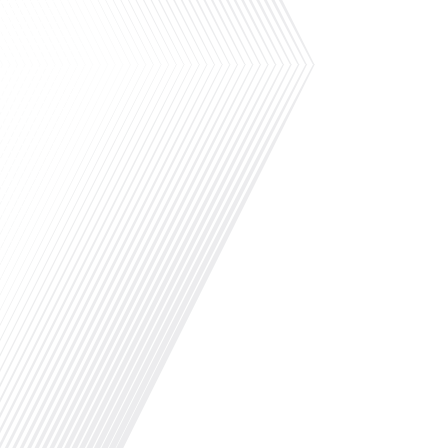
vient d'une culture différente[...]
Comment surmonter votre peur de l'avion ? Ave
appréhension à l'idée de monter dans un avion,
vos projets de voyage ? Dans cet épisode de "1
français dans le monde", Gauthier Seys explore
un psychologue qui a[...]