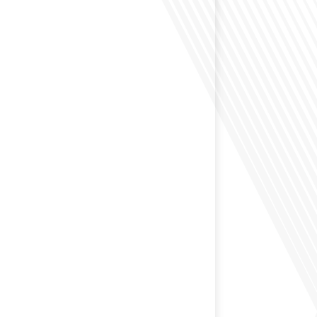
éfléchi à l'impact que les expatriés français peuvent
tique et la société française ? Dans cet épisode exclusif
nçais dans le Monde, le média de la mobilité
nous explorons ce sujet fascinant avec une invitée
us offre un aperçu précieux de la vie politique et des
nt[...]