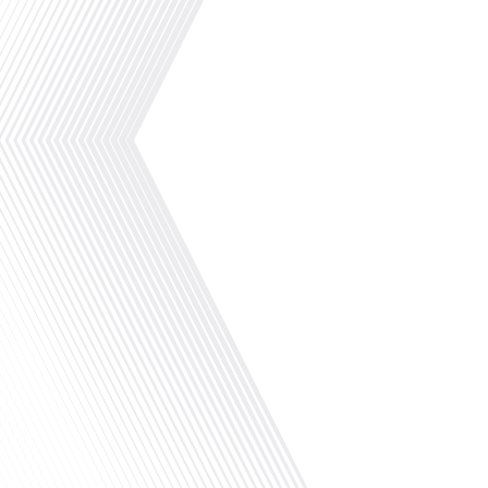
Dans cet épisode de "10 minutes, le podcast de
Gauthier Seys nous emmène à Svalbard, une île 
compagnie de son invitée Oriane Laromiguiere. 
et les merveilles de la vie dans l'une des région
globe.Oriane Laromiguiere est une[...]
.Avez-vous déjà envisagé de visiter Prague ? D
nous immergeons dans la vie à Prague à traver
un Français installé dans la capitale tchèque d
Mais qu'est-ce qui rend Prague si spéciale et c