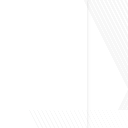
 Dans cet épisode de "10 minutes, le podcast des
e monde", nous abordons[...]
envisagé de changer de région pour profiter d'un climat
et d'un cadre de vie différent ? Dans cet épisode de « 10
ast des Français dans le monde » réalisé en partenariat
ur immo, nous explorons les défis et les opportunités
é internationale et à l'installation dans une nouvelle