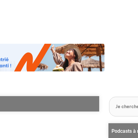
os
Nos podcasts
Podcasts INFOS
Dossiers Spéciaux
Vivre à …
Le 
Podcasts à 