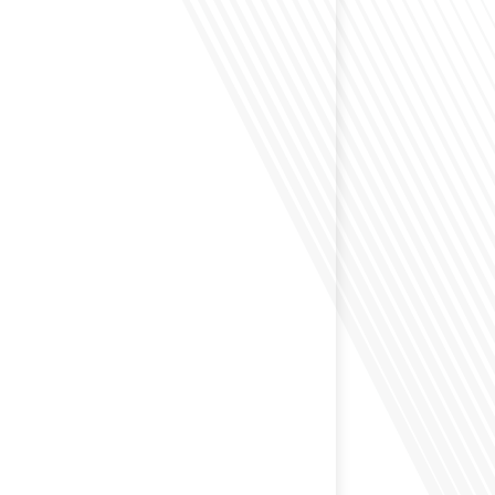
envisagé de vivre dans un pays aussi complexe et
 Russie en tant que Français expatrié ? Dans cet
 par "Français dans le Monde (FDLM.fr), le média de la
ationale, nous explorons cette question en profondeur
 Normand, un expatrié français qui a choisi de
cou en 2021.[...]
ion internationale peut-elle s'adapter aux défis