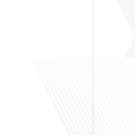
 préservant son identité unique ? C'est la question
 aujourd'hui dans cet épisode proposé par le média
le Monde". Avec des enjeux budgétaires et
oissants, comment garantir que l'éducation française à
nue de prospérer et de s'adapter aux attentes
familles et[...]
ensé à l'impact du football sur l'intégration et la
nationale ? Dans cet épisode de "Français dans le
 de la mobilité internationale, nous explorons ce sujet
ers le parcours inspirant d'Hugo Sanudo. Rejoignez-
vrir comment le football peut être un vecteur puissant
els et d'opportunités professionnelles à travers le[...]