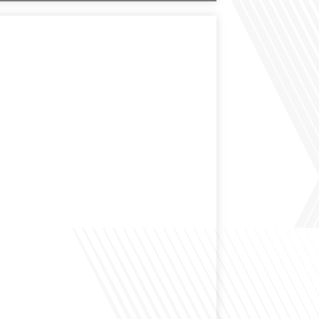
des expatriés est-elle entendue dans les couloirs de
ionale ? Cette question, souvent posée mais rarement
ondeur, est au cœur de notre épisode d'aujourd'hui.
ns à réfléchir à l'impact des Français vivant à l'étranger
 nationale et à la manière dont leurs préoccupations sont
par leurs[...]