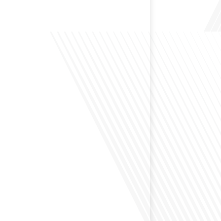
 Bruxelles est souvent appelée le Washington de
uoi cette ville, souvent associée à la pluie et aux
opéennes, attire-t-elle autant de ressortissants français?
s le monde, le média de la mobilité internationale, en
 Lepetitjournalcom, ,nous explorons les raisons de cette
 qui rend Bruxelles si unique et séduisante[...]
éfléchi à la complexité de préparer votre retraite
z vécu et travaillé dans plusieurs pays à travers le
ne question cruciale pour de nombreux expatriés
 passé une partie de leur vie professionnelle à