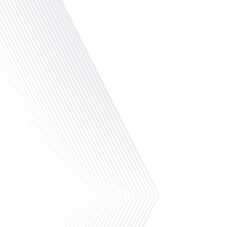
Besoin d'un véhicule de location quand vous v
épisode de "10 minutes, le podcast des Françai
partenariat avec Expat Pro, nous explorons les 
mobilité internationale, en particulier pour ceu
de 100 000 auditeurs[...]
Avez-vous déjà envisagé de tout quitter pour pa
monde avec seulement un sac à dos ? Dans cet 
podcast des Français dans le Monde", Gauthier 
cette idée fascinante avec son invitée, Pauline
Pauline partage son expérience de[...]