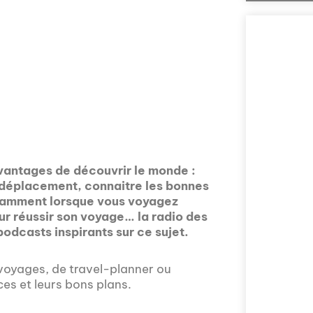
avantages de découvrir le monde :
Comment la voix 
n déplacement, connaitre les bonnes
l'Assemblée nat
notamment lorsque vous voyagez
explorée en prof
ur réussir son voyage… la radio des
Nous vous invito
odcasts inspirants sur ce sujet.
sur la politique
prises en compte 
voyages, de travel-planner ou
es et leurs bons plans.