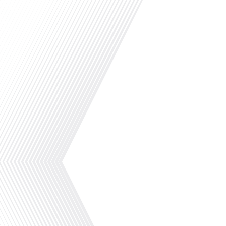
Bienvenue à... GENEVE ! VIVRE A..., animée par O
la ville du bout du lac (Léman) comme on la s
cette semaine :-Le résumé de ce qu'il faut savo
d'Arthus-L'interview de Muriel Rousseau, la 
(réseau FIAFE) -Une surprise rigolote en[...]
Comment une jeune Française parvient-elle à n
culturelle des États-Unis tout en partageant s
entier ? Dans cet épisode captivant de "10 min