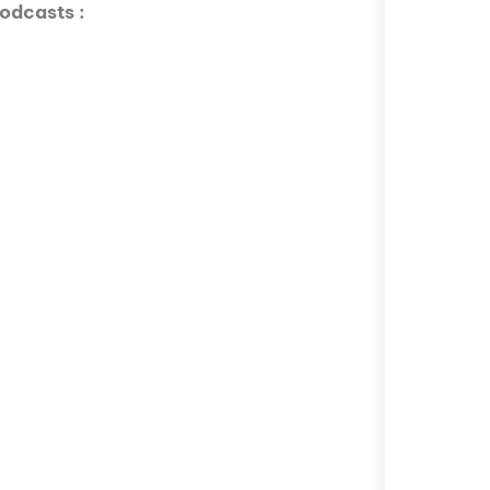
odcasts :
Avez-vous déjà 
fascinant que la
épisode proposé
mobilité intern
avec Valentin Le
s'installer à Mos
n Australie ? Dans ce podcast
Comment l'éducat
n partenariat avec