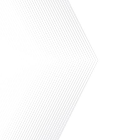
Australia.com, l’Australie comme nulle part ai
vous plongeons au cœur du salon "Départ Austr
incontournable pour les jeunes Français désireux
fascinant. Avec l'essor de la[...]
Avez-vous déjà rêvé de tout quitter pour partir 
monde ? Dans cet épisode de "10 minutes, le po
monde", Gauthier Seys nous emmène en Austral
passionnante avec Mickael Lechalier. Originair
le grand saut en quittant sa carrière[...]