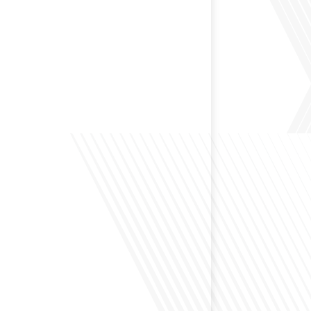
 préservant son identité unique ? C'est la question
 aujourd'hui dans cet épisode proposé par le média
le Monde". Avec des enjeux budgétaires et
oissants, comment garantir que l'éducation française à
nue de prospérer et de s'adapter aux attentes
familles et[...]
ensé à l'impact du football sur l'intégration et la
nationale ? Dans cet épisode de "Français dans le
 de la mobilité internationale, nous explorons ce sujet
ers le parcours inspirant d'Hugo Sanudo. Rejoignez-
vrir comment le football peut être un vecteur puissant
els et d'opportunités professionnelles à travers le[...]