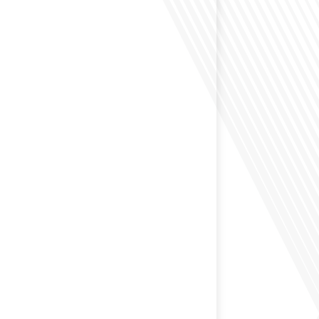
éfléchi à l'impact que les expatriés français peuvent
tique et la société française ? Dans cet épisode exclusif
nçais dans le Monde, le média de la mobilité
nous explorons ce sujet fascinant avec une invitée
us offre un aperçu précieux de la vie politique et des
nt[...]