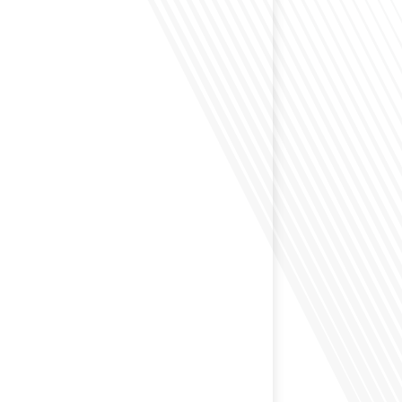
envisagé de vivre dans un pays aussi complexe et
 Russie en tant que Français expatrié ? Dans cet
 par "Français dans le Monde (FDLM.fr), le média de la
ationale, nous explorons cette question en profondeur
 Normand, un expatrié français qui a choisi de
cou en 2021.[...]
ion internationale peut-elle s'adapter aux défis