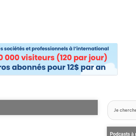
os
Nos podcasts
Podcasts INFOS
Dossiers Spéciaux
Vivre à …
Le 
Podcasts à 