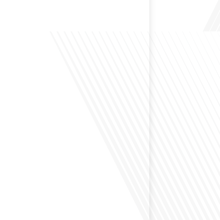
 Bruxelles est souvent appelée le Washington de
uoi cette ville, souvent associée à la pluie et aux
opéennes, attire-t-elle autant de ressortissants français?
s le monde, le média de la mobilité internationale, en
 Lepetitjournalcom, ,nous explorons les raisons de cette
 qui rend Bruxelles si unique et séduisante[...]
éfléchi à la complexité de préparer votre retraite
z vécu et travaillé dans plusieurs pays à travers le
ne question cruciale pour de nombreux expatriés