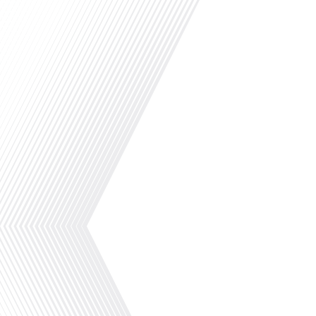
le monde", nous explorons leur incroyable péripl
Avez-vous déjà envisagé de tout quitter pour v
l'étranger ? Dans cet épisode de "10 minutes, l
monde", nous explorons les défis et les joies de 
témoignage de Patrice Knanec, un nouvel arriv
tout vendu en France,[...]