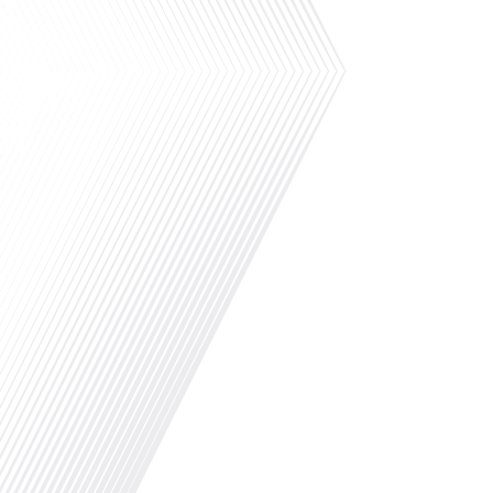
Avez-vous déjà envisagé d'accueillir un jeune a
ou l'anglais au sein de votre famille ? Françai
de la mobilité internationale explore comment 
votre quotidien et enrichir votre vie. Rejoigne
d'inspiration qui vous emmèneront aux quatre co
.Lisez l'article sur notre invitée dans Lepetit
pandémie peut-elle transformer votre passion 
captivant de 10 minutes, le podcast des França
s'entretient avec Julie Lagaüzère, une expatriée
vie à Jersey City, près de New York. Julie partag