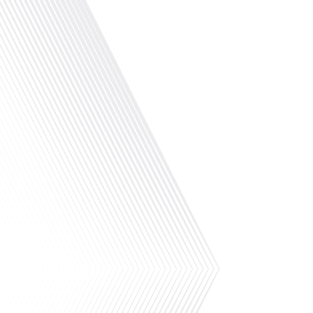
Avez-vous déjà envisagé de tout quitter pour vi
du monde ? Dans cet épisode de "10 minutes, le
monde", nous vous emmenons au Cambodge, dans
pour découvrir le parcours inspirant de Lysian
nom de Lili.[...]
Avez-vous déjà rêvé de tout quitter pour vivre 
monde ? C'est exactement ce que Léo, Eli, et Je
décidé de faire. Dans cet épisode de "10 minut