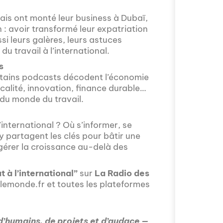
s ont monté leur business à Dubaï,
: avoir transformé leur expatriation
si leurs galères, leurs astuces
 du travail à l’international.
s
Avez-vous déjà 
rtains podcasts décodent l’économie
fascinant que la
scalité, innovation, finance durable…
épisode proposé
 du monde du travail.
mobilité intern
avec Valentin Le
s'installer à Mos
international ? Où s’informer, se
y partagent les clés pour bâtir une
 gérer la croissance au-delà des
 à l’international”
sur
La Radio des
slemonde.fr et toutes les plateformes
 d’humains, de projets et d’audace —
Comment l'éducat