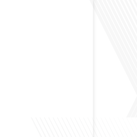
 passé une partie de leur vie professionnelle à
 Dans cet épisode de "10 minutes, le podcast des
e monde", nous abordons[...]
envisagé de changer de région pour profiter d'un climat
et d'un cadre de vie différent ? Dans cet épisode de « 10
ast des Français dans le monde » réalisé en partenariat
ur immo, nous explorons les défis et les opportunités
é internationale et à l'installation dans une nouvelle