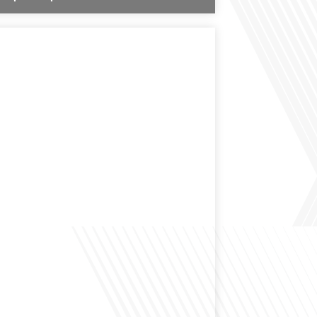
des expatriés est-elle entendue dans les couloirs de
ionale ? Cette question, souvent posée mais rarement
ondeur, est au cœur de notre épisode d'aujourd'hui.
ns à réfléchir à l'impact des Français vivant à l'étranger
 nationale et à la manière dont leurs préoccupations sont
par leurs[...]