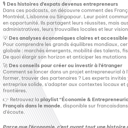
🎙️
Des histoires d’expats devenus entrepreneurs
Dans ces podcasts, on découvre comment des Françai
Montréal, Lisbonne ou Singapour. Leur point commun 
en opportunité. Ils partagent leurs réussites, mais aus
administratives, leurs trouvailles locales et leur vision
💡
Des analyses économiques claires et accessible
Pour comprendre les grands équilibres mondiaux, ce
globale : marchés émergents, mobilité des talents, fi
De quoi élargir son horizon et anticiper les mutations
🚀
Des conseils pour créer ou investir à l’étranger
Comment se lancer dans un projet entrepreneurial à l’
former, trouver des partenaires ? Les experts invités 
entreprise solide, s’adapter aux contextes locaux et
frontières.
👉 Retrouvez la
playlist “Économie & Entrepreneuriat
Français dans le monde
, disponible sur francaisdan
d’écoute.
Parce que l’économie, c’est avant tout une histoire