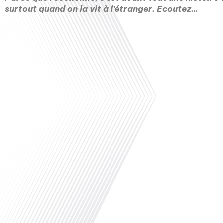
surtout quand on la vit à l’étranger. Ecoutez…
00:00
Avez-vous déjà envisagé de changer de vie et de
ensoleillée ? Dans cet épisode de "10 minutes, 
Monde", nous vous invitons à explorer cette pos
découvrant l'expérience de Régis et Sébastien,