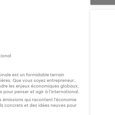
tional
Comment la voix 
l'Assemblée nat
ionale est un formidable terrain
explorée en prof
tières. Que vous soyez entrepreneur,
Nous vous invito
ndre les enjeux économiques globaux,
sur la politique
pour penser et agir à l’international.
prises en compte 
s émissions qui racontent l’économie
ls concrets et des idées neuves pour