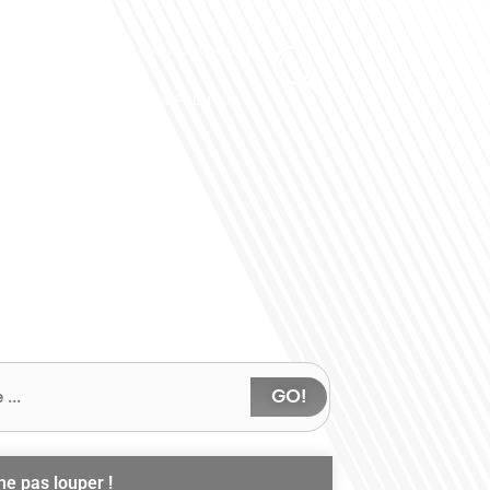
Club des Partenaires
Contactez-nous
Communiquez avec FDLM Pub
GO!
ne pas louper !