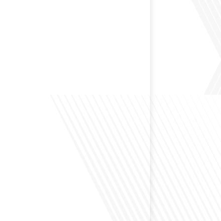
 préservant son identité unique ? C'est la question
 aujourd'hui dans cet épisode proposé par le média
le Monde". Avec des enjeux budgétaires et
oissants, comment garantir que l'éducation française à
nue de prospérer et de s'adapter aux attentes
familles et[...]
ensé à l'impact du football sur l'intégration et la
nationale ? Dans cet épisode de "Français dans le
 de la mobilité internationale, nous explorons ce sujet
ers le parcours inspirant d'Hugo Sanudo. Rejoignez-
vrir comment le football peut être un vecteur puissant
els et d'opportunités professionnelles à travers le[...]