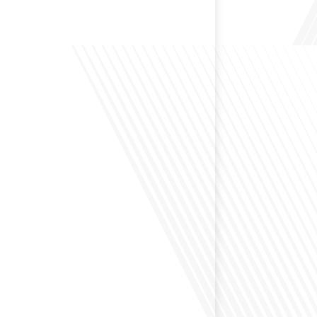
 Bruxelles est souvent appelée le Washington de
uoi cette ville, souvent associée à la pluie et aux
opéennes, attire-t-elle autant de ressortissants français?
s le monde, le média de la mobilité internationale, en
 Lepetitjournalcom, ,nous explorons les raisons de cette
 qui rend Bruxelles si unique et séduisante[...]
éfléchi à la complexité de préparer votre retraite
z vécu et travaillé dans plusieurs pays à travers le
ne question cruciale pour de nombreux expatriés
 passé une partie de leur vie professionnelle à