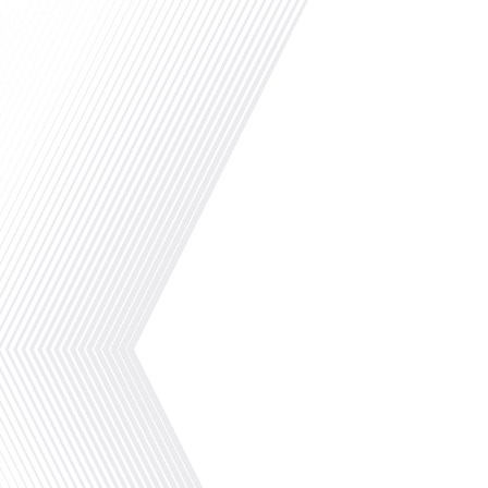
Bienvenue à New York people! VIVRE A..., animée
dans les rues d'une des villes les plus excitan
sommaire :Les infos d’Arthus et tout ce qu’il fa
minutesL’artiste du coin : un duo new yorkais 
parfait à cette[...]
Avez-vous déjà réfléchi à ce qui se passe réell
déménagement international ? Ce processus, 
logistique, cache en réalité de nombreux défis e
dossier spécial « Réussir son déménagement in
Français dans le monde, le média de la mobilité 