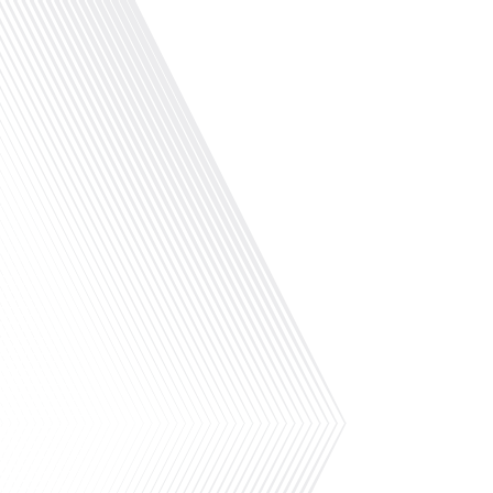
aux déménagements d'urgence à l'international
et[...]
Avez-vous déjà envisagé de déménager dans un
Madrid ? Dans le cadre du dossier spécial « S’i
le parrainage de Laplace Iberia, la référence d
Patrimoine dédié aux Français expatriés depuis
Barcelone & Madrid et Monentreprise.es, bien pl