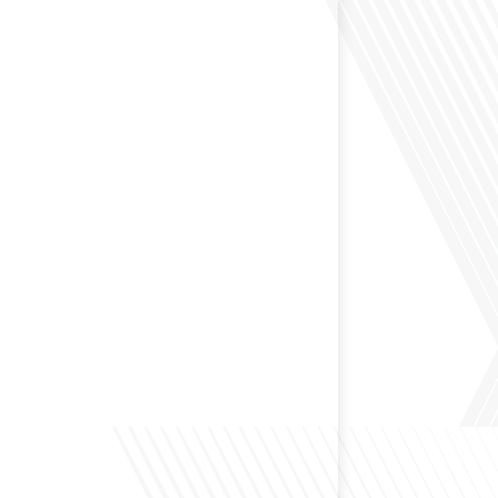
 Dans cet épisode de "10 minutes, le podcast des
e monde", nous abordons[...]
envisagé de changer de région pour profiter d'un climat
et d'un cadre de vie différent ? Dans cet épisode de « 10
ast des Français dans le monde » réalisé en partenariat
ur immo, nous explorons les défis et les opportunités
é internationale et à l'installation dans une nouvelle