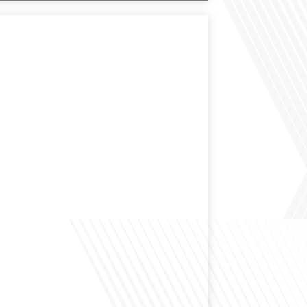
des expatriés est-elle entendue dans les couloirs de
ionale ? Cette question, souvent posée mais rarement
ondeur, est au cœur de notre épisode d'aujourd'hui.
ns à réfléchir à l'impact des Français vivant à l'étranger
 nationale et à la manière dont leurs préoccupations sont
par leurs[...]