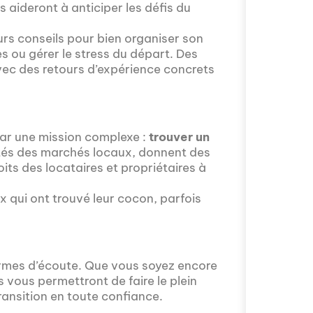
 aideront à anticiper les défis du
urs conseils pour bien organiser son
 ou gérer le stress du départ. Des
ec des retours d’expérience concrets
Avez-vous déjà 
fascinant que la
épisode proposé
mobilité intern
ar une mission complexe :
trouver un
avec Valentin Le
ités des marchés locaux, donnent des
s'installer à Mos
its des locataires et propriétaires à
ux qui ont trouvé leur cocon, parfois
ormes d’écoute. Que vous soyez encore
ls vous permettront de faire le plein
ransition en toute confiance.
Comment l'éducat