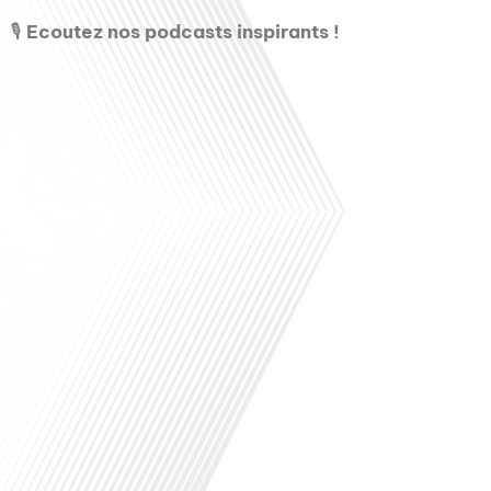
🎙️
Ecoutez nos podcasts inspirants !
Octobre 2025
00:00
Salut, et bienvenue dans un nouvel épisode de l’