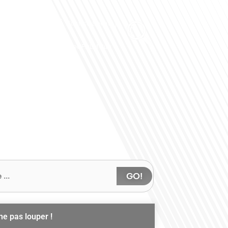
Club des Partenaires
Contactez-nous
Communiquez avec FDLM Pub
GO!
ne pas louper !