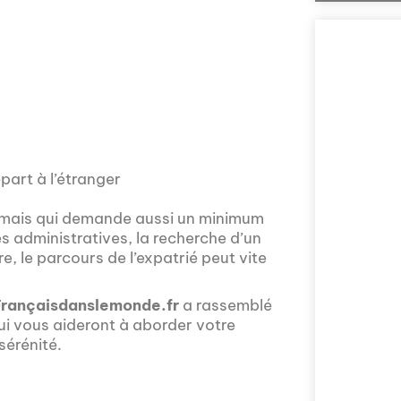
part à l’étranger
 mais qui demande aussi un minimum
Comment la voix 
es administratives, la recherche d’un
l'Assemblée nat
, le parcours de l’expatrié peut vite
explorée en prof
Nous vous invito
sur la politique
Françaisdanslemonde.fr
a rassemblé
prises en compte 
i vous aideront à aborder votre
sérénité.