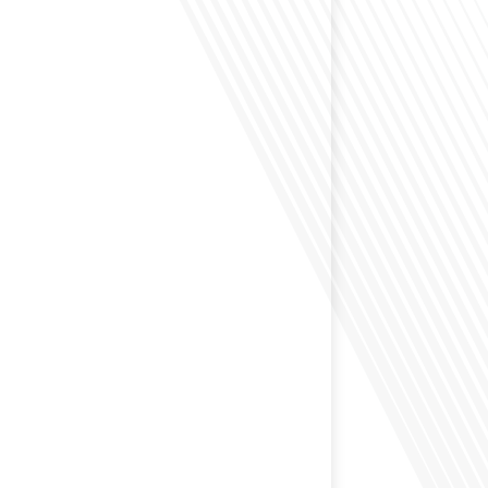
envisagé de vivre dans un pays aussi complexe et
 Russie en tant que Français expatrié ? Dans cet
 par "Français dans le Monde (FDLM.fr), le média de la
ationale, nous explorons cette question en profondeur
 Normand, un expatrié français qui a choisi de
cou en 2021.[...]
ion internationale peut-elle s'adapter aux défis