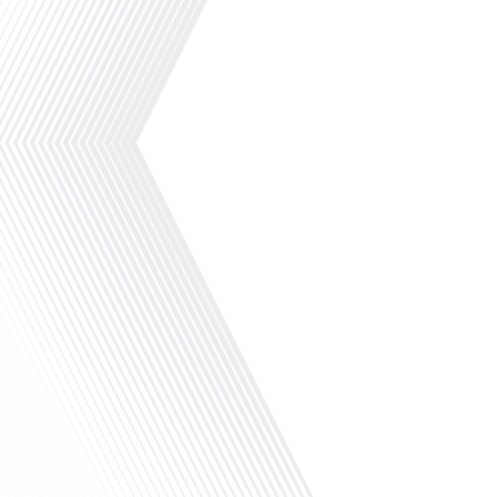
A”. Montréal, Amsterdam, New York, Singapour
Janeiro, Melbourne, Dubaï, Berlin, Londres, Sy
disponibles déjà sur FrançaisDansLeMonde.fr
en Espagne, à Madrid ! Alors si c’est une desti
franchement vous tombez bien.Parce que notre[
♦ Lisez l'article "Se loger à Vienne" sur Lepeti
VIENNE cette semaine, pour vous faire découvri
tout à fait comme les autres et aux secrets bi
émission animée par Olivier Jauffrit :-Le flash i
monsieur “je fais le[...]