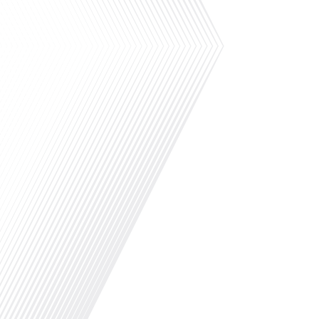
Avez-vous déjà envisagé de changer de région p
ensoleillé et d'un cadre de vie différent ? Dans 
podcast des Français dans le monde » réalisé 
chasseur immo, nous explorons les défis et les o
internationale et à l'installation[...]
Quitter précipitamment un pays étranger en rai
le cadre du dossier spécial « Réussir son démé
proposé par Français dans le monde, le média de
parrainé par AGS Déménagement, nous explorons 