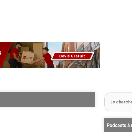
os
Nos podcasts
Podcasts INFOS
Dossiers Spéciaux
Vivre à …
Le 
Podcasts à 