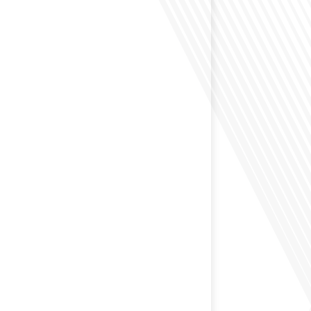
éfléchi à l'impact que les expatriés français peuvent
tique et la société française ? Dans cet épisode exclusif
nçais dans le Monde, le média de la mobilité
nous explorons ce sujet fascinant avec une invitée
us offre un aperçu précieux de la vie politique et des
nt[...]