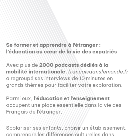
Se former et apprendre à l’étranger :
l’éducation au cœur de la vie des expatriés
Avec plus de
2000 podcasts dédiés à la
mobilité internationale
,
francaisdanslemonde.fr
a regroupé ses interviews de 10 minutes en
grands thèmes pour faciliter votre exploration.
Parmi eux,
l’éducation et l’enseignement
occupent une place essentielle dans la vie des
Français de l’étranger.
Scolariser ses enfants, choisir un établissement,
comprendre les différences culturelles dans