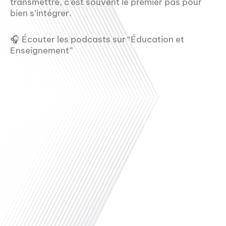
transmettre, c’est souvent le premier pas pour
bien s’intégrer.
🎧 Écouter les podcasts sur “Éducation et
Enseignement”
Aout 2026
00:00