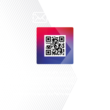
Français dans le monde
, le média de la mobilité
internationale est un média LIBRE &
INDEPENDANT. Pour soutenir notre travail, vous
pouvez réaliser un don à notre association :
Un
petit geste pour de faire avancer un GRAND
projet !