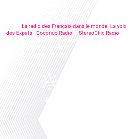
Français dans le monde, le média de la mobilité
internationale
. Préparez votre départ, vivez
mieux votre expatriation. Ecoutez nos
radios
en
ligne (
,
La radio des Français dans le monde
La voix
,
&
),
des Expats
Cocorico Radio
StereoChic Radio
nos
podcasts
& des
informations
sur tous les
sujets de votre quotidien : ,santé, business,
éducation, expériences partagées, experts…
Facebook
Linkedin
X
Instagram
Youtube