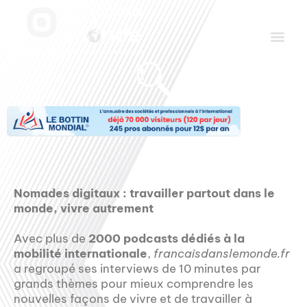
Aller
Men
au
contenu
Le Club des Partenaires
Communiquez avec FDLM Pub
Nomades digitaux : travailler partout dans le
monde, vivre autrement
Avec plus de
2000 podcasts dédiés à la
mobilité internationale
,
francaisdanslemonde.fr
a regroupé ses interviews de 10 minutes par
grands thèmes pour mieux comprendre les
nouvelles façons de vivre et de travailler à