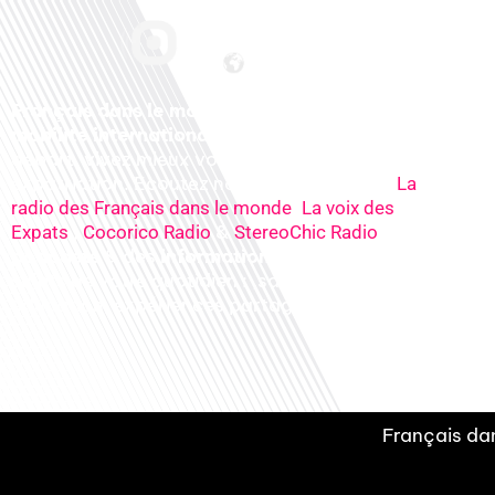
Français dans le monde, le média de la
mobilité internationale
. Préparez votre
départ, vivez mieux votre
expatriation. Ecoutez nos
radios
en ligne (
La
,
radio des Français dans le monde
La voix des
,
&
), nos
Expats
Cocorico Radio
StereoChic Radio
podcasts
& des
informations
sur tous les
sujets de votre quotidien : ,santé, business,
éducation, expériences partagées, experts…
Français dan