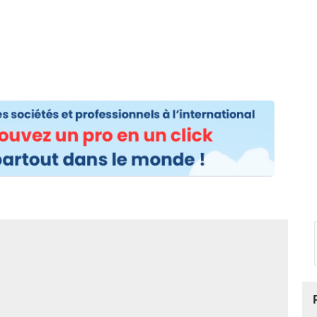
os
Nos podcasts
Podcasts INFOS
Dossiers Spéciaux
Vivre à …
Le 