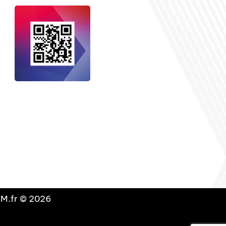
nçais dans le monde
, le média de la
 internationale est un média LIBRE &
NDANT. Pour soutenir notre travail,
vous pouvez réaliser un don à notre
ation :
Un petit geste pour de faire
avancer un GRAND projet !
DLM.fr © 2026