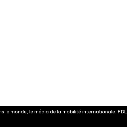
Facebook
Linkedin
X
Instagram
Fra
Youtube
mobilité
INDEPE
associ
s le monde, le média de la mobilité internationale. F