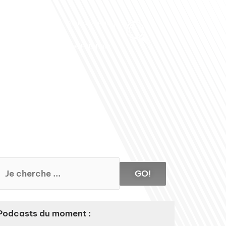
Club des Partenaires
Contactez-nous
Communiquez avec FDLM Pub
GO!
Podcasts du moment :