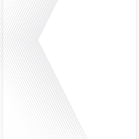
Avez-vous déjà pensé à l'impact du football sur l'intégration et la diplomatie
internationale ? Dans cet épisode de "Français dans le Monde", le média de la
mobilité internationale, nous explorons ce sujet fascinant à travers le
parcours inspirant d'Hugo Sanudo. Rejoignez-nous pour découvrir comment
le football peut être un vecteur puissant d'échanges culturels et
d'opportunités[...]
Avez-vous déjà réfléchi à l'impact que les expatriés français peuvent avoir sur
la politique et la société française ? Dans cet épisode exclusif proposé par
Français dans le Monde, le média de la mobilité internationale, nous
explorons ce sujet fascinant avec une invitée spéciale, qui nous offre un