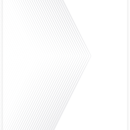
Avez-vous déjà envisagé de vivre dans un pays aussi complexe et fascinant
que la Russie en tant que Français expatrié ? Dans cet épisode proposé par
"Français dans le Monde (FDLM.fr), le média de la mobilité internationale,
nous explorons cette question en profondeur avec Valentin Le Normand, un
expatrié français qui a choisi de s'installer[...]
Comment l'éducation internationale peut-elle s'adapter aux défis modernes
tout en préservant son identité unique ? C'est la question que nous posons
aujourd'hui dans cet épisode proposé par le média "Français dans le Monde".
Avec des enjeux budgétaires et pédagogiques croissants, comment garantir
que l'éducation française à l'étranger continue de prospérer et de s'adapter
aux attentes[...]