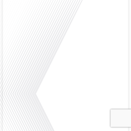
Avez-vous déjà envisagé comment le sport peut transformer une vie et ouvrir
des horizons culturels insoupçonnés ? Dans cet épisode proposé par La
radio des Français dans le monde dans le cadre de sa série "SPORT EXPAT",
nous explorons cette question fascinante en compagnie d'une invitée
exceptionnelle. Le sport n'est pas seulement une activité physique,[...]
Avez-vous déjà réfléchi à l'importance d'aborder les sujets délicats au sein
d'une relation amoureuse ? Français dans le monde (FDLM), le média de la
mobilité internationale nous invite à explorer cette question au micro de
Gauthier Seys : Sandy Kaufmann, auteure du livre "Les couples heureux
osent aborder les sujets qui fâchent". Ensemble, ils discutent[...]