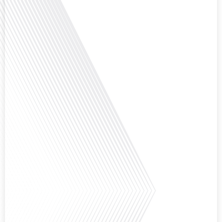
Avez-vous déjà réfléchi à la complexité de préparer votre retraite lorsque
vous avez vécu et travaillé dans plusieurs pays à travers le monde ? C'est une
question cruciale pour de nombreux expatriés français qui ont passé une
partie de leur vie professionnelle à l'international. Dans cet épisode de "10
minutes, le podcast des Français dans[...]
Avez-vous déjà envisagé de changer de région pour profiter d'un climat plus
ensoleillé et d'un cadre de vie différent ? Dans cet épisode de « 10 minutes,
le podcast des Français dans le monde » réalisé en partenariat avec Mon
chasseur immo, nous explorons les défis et les opportunités liés à la mobilité
internationale et à l'installation[...]