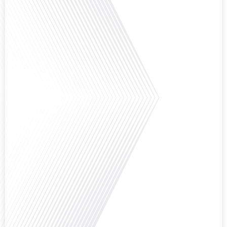
Comment l'éducation internationale peut-elle s'adapter aux défis modernes
tout en préservant son identité unique ? C'est la question que nous posons
aujourd'hui dans cet épisode proposé par le média "Français dans le Monde".
Avec des enjeux budgétaires et pédagogiques croissants, comment garantir
que l'éducation française à l'étranger continue de prospérer et de s'adapter
aux attentes[...]
Avez-vous déjà pensé à l'impact du football sur l'intégration et la diplomatie
internationale ? Dans cet épisode de "Français dans le Monde", le média de la
mobilité internationale, nous explorons ce sujet fascinant à travers le
parcours inspirant d'Hugo Sanudo. Rejoignez-nous pour découvrir comment
le football peut être un vecteur puissant d'échanges culturels et
d'opportunités[...]