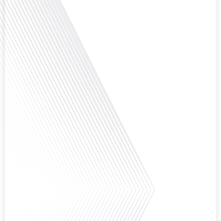
Avez-vous déjà envisagé de changer de région pour profiter d'un climat plus
ensoleillé et d'un cadre de vie différent ? Dans cet épisode de « 10 minutes,
le podcast des Français dans le monde » réalisé en partenariat avec Mon
chasseur immo, nous explorons les défis et les opportunités liés à la mobilité
internationale et à l'installation[...]
Avez-vous déjà envisagé comment le sport peut transformer une vie et ouvrir
des horizons culturels insoupçonnés ? Dans cet épisode proposé par La
radio des Français dans le monde dans le cadre de sa série "SPORT EXPAT",
nous explorons cette question fascinante en compagnie d'une invitée
exceptionnelle. Le sport n'est pas seulement une activité physique,[...]