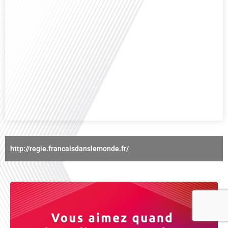
Avez-vous déjà réfléchi à l'importance d'aborder les sujets délicats au sein
d'une relation amoureuse ? Français dans le monde (FDLM), le média de la
mobilité internationale nous invite à explorer cette question au micro de
Gauthier Seys : Sandy Kaufmann, auteure du livre "Les couples heureux
osent aborder les sujets qui fâchent". Ensemble, ils discutent[...]
http://regie.francaisdanslemonde.fr/