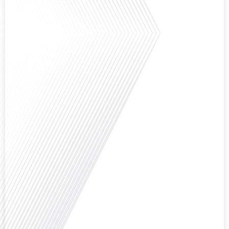
européennes, attire-t-elle autant de ressortissants français? Sur Français
dans le monde, le média de la mobilité internationale, en partenariat avec
Lepetitjournalcom, ,nous explorons les raisons de cette fascination et ce qui
rend Bruxelles[...]
Avez-vous déjà réfléchi à la complexité de préparer votre retraite lorsque
vous avez vécu et travaillé dans plusieurs pays à travers le monde ? C'est une
question cruciale pour de nombreux expatriés français qui ont passé une
partie de leur vie professionnelle à l'international. Dans cet épisode de "10
minutes, le podcast des Français dans[...]