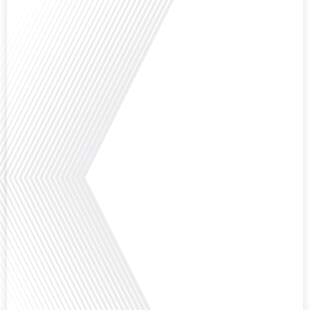
Comment la voix des expatriés est-elle entendue dans les couloirs de
l'Assemblée nationale ? Cette question, souvent posée mais rarement
explorée en profondeur, est au cœur de notre épisode d'aujourd'hui. Nous
vous invitons à réfléchir à l'impact des Français vivant à l'étranger sur la
politique nationale et à la manière dont leurs préoccupations sont prises[...]
Avez-vous déjà envisagé de vivre dans un pays aussi complexe et fascinant
que la Russie en tant que Français expatrié ? Dans cet épisode proposé par
"Français dans le Monde (FDLM.fr), le média de la mobilité internationale,
nous explorons cette question en profondeur avec Valentin Le Normand, un
expatrié français qui a choisi de s'installer[...]