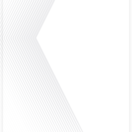
Avez-vous déjà pensé à l'impact du football sur l'intégration et la diplomatie
internationale ? Dans cet épisode de "Français dans le Monde", le média de la
mobilité internationale, nous explorons ce sujet fascinant à travers le
parcours inspirant d'Hugo Sanudo. Rejoignez-nous pour découvrir comment
le football peut être un vecteur puissant d'échanges culturels et
d'opportunités[...]
Avez-vous déjà réfléchi à l'impact que les expatriés français peuvent avoir sur
la politique et la société française ? Dans cet épisode exclusif proposé par
Français dans le Monde, le média de la mobilité internationale, nous
explorons ce sujet fascinant avec une invitée spéciale, qui nous offre un
aperçu précieux de la vie politique et[...]