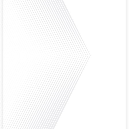
que la Russie en tant que Français expatrié ? Dans cet épisode proposé par
"Français dans le Monde (FDLM.fr), le média de la mobilité internationale,
nous explorons cette question en profondeur avec Valentin Le Normand, un
expatrié français qui a choisi de s'installer[...]
Comment l'éducation internationale peut-elle s'adapter aux défis modernes
tout en préservant son identité unique ? C'est la question que nous posons
aujourd'hui dans cet épisode proposé par le média "Français dans le Monde".
Avec des enjeux budgétaires et pédagogiques croissants, comment garantir
que l'éducation française à l'étranger continue de prospérer et de s'adapter
aux attentes[...]