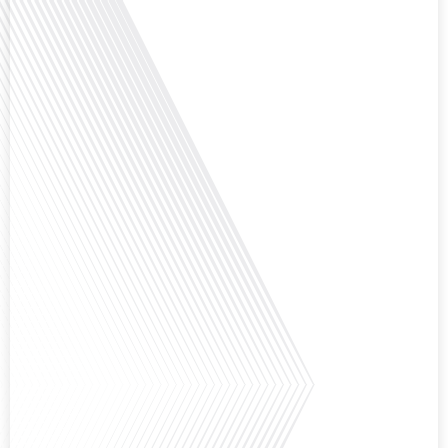
question cruciale pour de nombreux expatriés français qui ont passé une
partie de leur vie professionnelle à l'international. Dans cet épisode de "10
minutes, le podcast des Français dans[...]
Avez-vous déjà envisagé de changer de région pour profiter d'un climat plus
ensoleillé et d'un cadre de vie différent ? Dans cet épisode de « 10 minutes,
le podcast des Français dans le monde » réalisé en partenariat avec Mon
chasseur immo, nous explorons les défis et les opportunités liés à la mobilité
internationale et à l'installation[...]