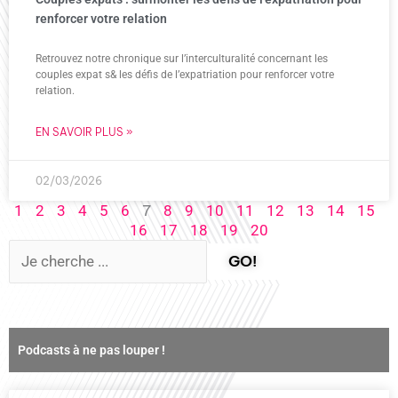
renforcer votre relation
Retrouvez notre chronique sur l’interculturalité concernant les
couples expat s& les défis de l’expatriation pour renforcer votre
relation.
EN SAVOIR PLUS »
02/03/2026
7
1
2
3
4
5
6
8
9
10
11
12
13
14
15
16
17
18
19
20
GO!
Podcasts à ne pas louper !