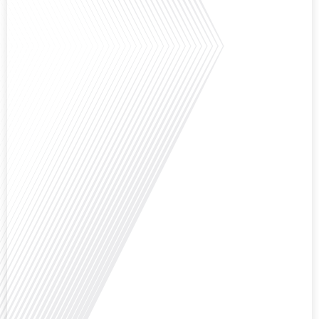
Saviez-vous que Bruxelles est souvent appelée le Washington de l'Europe ?
Pourquoi cette ville, souvent associée à la pluie et aux institutions
européennes, attire-t-elle autant de ressortissants français? Sur Français
dans le monde, le média de la mobilité internationale, en partenariat avec
Lepetitjournalcom, ,nous explorons les raisons de cette fascination et ce qui
rend Bruxelles[...]
Avez-vous déjà réfléchi à la complexité de préparer votre retraite lorsque
vous avez vécu et travaillé dans plusieurs pays à travers le monde ? C'est une