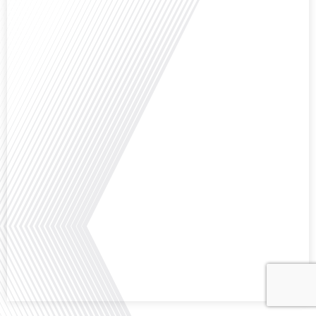
Avez-vous déjà envisagé comment le sport peut transformer une vie et ouvrir
des horizons culturels insoupçonnés ? Dans cet épisode proposé par La
radio des Français dans le monde dans le cadre de sa série "SPORT EXPAT",
nous explorons cette question fascinante en compagnie d'une invitée
exceptionnelle. Le sport n'est pas seulement une activité physique,[...]
Avez-vous déjà réfléchi à l'importance d'aborder les sujets délicats au sein
d'une relation amoureuse ? Français dans le monde (FDLM), le média de la
mobilité internationale nous invite à explorer cette question au micro de
Gauthier Seys : Sandy Kaufmann, auteure du livre "Les couples heureux
osent aborder les sujets qui fâchent". Ensemble, ils discutent[...]